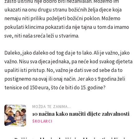
zašto uistinu nije dobro biti nezahvalan. Možemo im
ukazati na onu drugu stranu božićnih želja djece koja
nemaju niti priliku poželjeti božićni poklon. Možemo
pokušati klincima pokazati da nije tajna u tom da imamo
sve, niti naša sreća leži u stvarima.
Daleko, jako daleko od tog da je to lako. Ali je važno, jako
važno. Nisu sva djeca jednaka, pa neće kod svakog djeteta
upaliti isti pristup. No, važno je dati sve od sebe da to
postignemo na ovaj ili onaj način. Jer ako s 9 godina želi
tenisice od 150 eura, što će biti do 15. godine?
MOŽDA TE ZANIMA...
10 načina kako naučiti dijete zahvalnosti
ŠKOLARCI