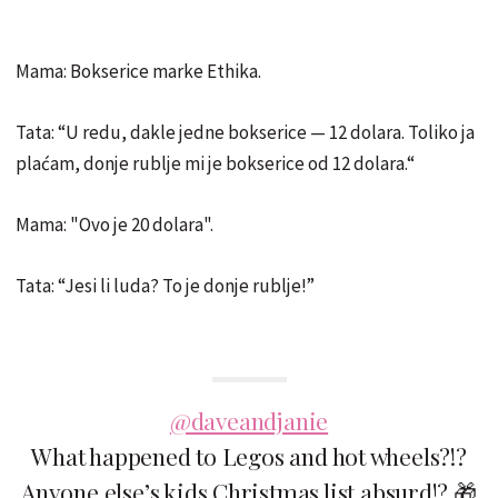
Mama: Bokserice marke Ethika.
Tata: “U redu, dakle jedne bokserice — 12 dolara. Toliko ja
plaćam, donje rublje mi je bokserice od 12 dolara.“
Mama: "Ovo je 20 dolara".
Tata: “Jesi li luda? To je donje rublje!”
@daveandjanie
What happened to Legos and hot wheels?!?
Anyone else’s kids Christmas list absurd!? 🎁