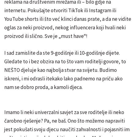
reklama na društvenim mrežama ili – bilo gdje na
internetu. Pokušajte otvoriti TikTok ili Instagram ili
YouTube shorts ili što već klinci danas prate, a da ne vidite
oglas za neki proizvod, nekog influencera koji hvali neki
proizvod ili slično. Sve je „must have“!
I sad zamislite da ste 9-godišnje ili 10-godišnje dijete.
Gledate to i bez obzira na to što vam roditelji govore, to
NEŠTO djeluje kao najbolja stvar na svijetu. Budimo
iskreni, i mi odrasli itekako lako padnemo na priču ako
nam se dobro proda, a kamoli djeca.
Imamo li neki univerzalni savjet za sve roditelje ili neko
čarobno rješenje? Pa, ne baš. Ono što možemo napraviti
jest pokušati svoju djecu naučiti zahvalnosti i pojasniti im