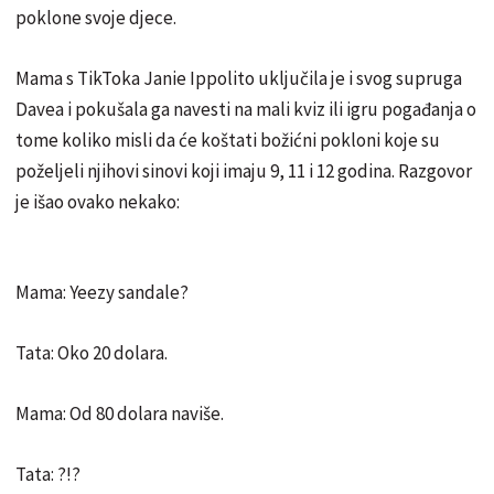
poklone svoje djece.
Mama s TikToka Janie Ippolito uključila je i svog supruga
Davea i pokušala ga navesti na mali kviz ili igru ​​pogađanja o
tome koliko misli da će koštati božićni pokloni koje su
poželjeli njihovi sinovi koji imaju 9, 11 i 12 godina. Razgovor
je išao ovako nekako:
Mama: Yeezy sandale?
Tata: Oko 20 dolara.
Mama: Od 80 dolara naviše.
Tata: ?!?