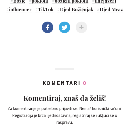
#
Božić
#
pokloni
#
božićni pokloni
#
tinejdžeri
#
influencer
#
TikTok
#
Djed Božićnjak
#
Djed Mraz
KOMENTARI
0
Komentiraj, znaš da želiš!
Za komentiranje je potrebno prijaviti se. Nemaš korisnički račun?
Registracija je brza i jednostavna, registriraj se i uključi se u
raspravu.