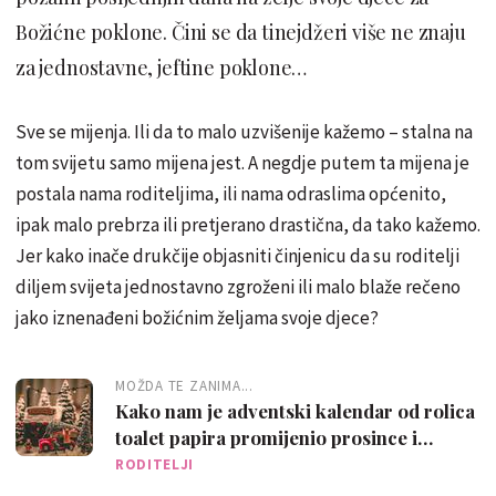
Božićne poklone. Čini se da tinejdžeri više ne znaju
za jednostavne, jeftine poklone…
Sve se mijenja. Ili da to malo uzvišenije kažemo – stalna na
tom svijetu samo mijena jest. A negdje putem ta mijena je
postala nama roditeljima, ili nama odraslima općenito,
ipak malo prebrza ili pretjerano drastična, da tako kažemo.
Jer kako inače drukčije objasniti činjenicu da su roditelji
diljem svijeta jednostavno zgroženi ili malo blaže rečeno
jako iznenađeni božićnim željama svoje djece?
MOŽDA TE ZANIMA...
Kako nam je adventski kalendar od rolica
toalet papira promijenio prosince i
Božiće…
RODITELJI