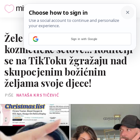
06. PROSINCA 2023.
Žele tenisice, pametne satove,
Sign in with Google
kozmetičke setove... Roditelji
se na TikToku žgražaju nad
skupocjenim božićnim
željama svoje djece!
PIŠE
NATAŠA KRSTIČEVIĆ