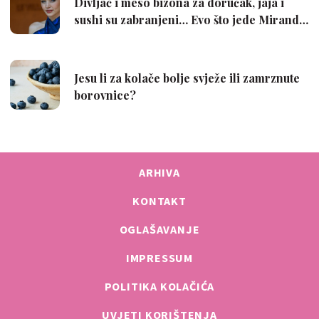
ARHIVA
KONTAKT
OGLAŠAVANJE
IMPRESSUM
POLITIKA KOLAČIĆA
UVJETI KORIŠTENJA