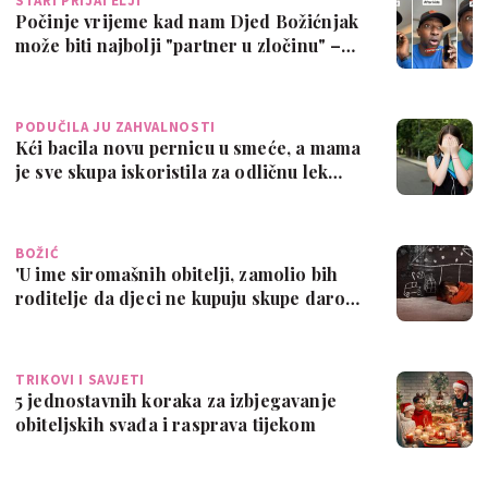
STARI PRIJATELJI
Počinje vrijeme kad nam Djed Božićnjak
može biti najbolji "partner u zločinu" –…
PODUČILA JU ZAHVALNOSTI
Kći bacila novu pernicu u smeće, a mama
je sve skupa iskoristila za odličnu lek…
BOŽIĆ
'U ime siromašnih obitelji, zamolio bih
roditelje da djeci ne kupuju skupe daro…
TRIKOVI I SAVJETI
5 jednostavnih koraka za izbjegavanje
obiteljskih svađa i rasprava tijekom
blag…