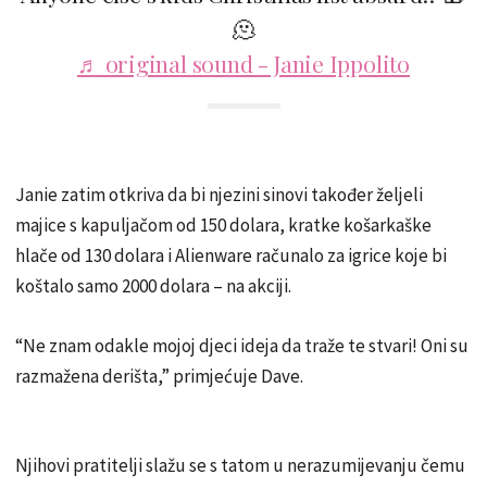
🫠
♬ original sound - Janie Ippolito
Janie zatim otkriva da bi njezini sinovi također željeli
majice s kapuljačom od 150 dolara, kratke košarkaške
hlače od 130 dolara i Alienware računalo za igrice koje bi
koštalo samo 2000 dolara – na akciji.
“Ne znam odakle mojoj djeci ideja da traže te stvari! Oni su
razmažena derišta,” primjećuje Dave.
Njihovi pratitelji slažu se s tatom u nerazumijevanju čemu