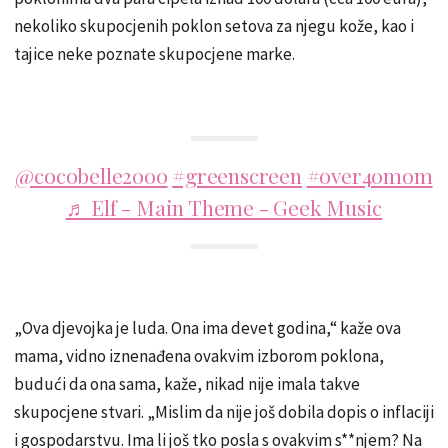
nekoliko skupocjenih poklon setova za njegu kože, kao i
tajice neke poznate skupocjene marke.
@cocobelle2000
#greenscreen
#over40mom
♬ Elf - Main Theme - Geek Music
„Ova djevojka je luda. Ona ima devet godina,“ kaže ova
mama, vidno iznenađena ovakvim izborom poklona,
budući da ona sama, kaže, nikad nije imala takve
skupocjene stvari. „Mislim da nije još dobila dopis o inflaciji
i gospodarstvu. Ima li još tko posla s ovakvim s**njem? Na