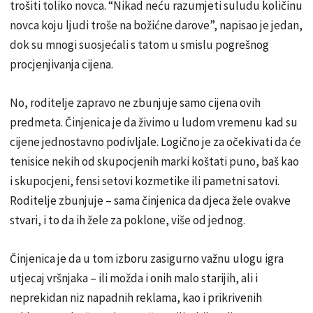
trošiti toliko novca. “Nikad neću razumjeti suludu količinu
novca koju ljudi troše na božićne darove”, napisao je jedan,
dok su mnogi suosjećali s tatom u smislu pogrešnog
procjenjivanja cijena.
No, roditelje zapravo ne zbunjuje samo cijena ovih
predmeta. Činjenica je da živimo u ludom vremenu kad su
cijene jednostavno podivljale. Logično je za očekivati da će
tenisice nekih od skupocjenih marki koštati puno, baš kao
i skupocjeni, fensi setovi kozmetike ili pametni satovi.
Roditelje zbunjuje – sama činjenica da djeca žele ovakve
stvari, i to da ih žele za poklone, više od jednog.
Činjenica je da u tom izboru zasigurno važnu ulogu igra
utjecaj vršnjaka – ili možda i onih malo starijih, ali i
neprekidan niz napadnih reklama, kao i prikrivenih