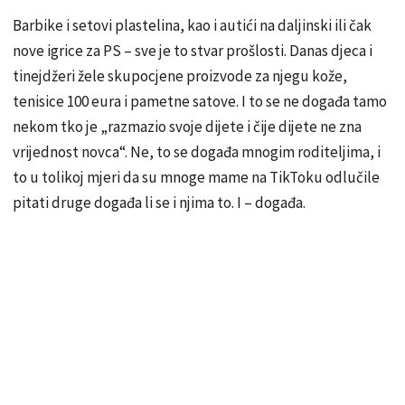
Barbike i setovi plastelina, kao i autići na daljinski ili čak
nove igrice za PS – sve je to stvar prošlosti. Danas djeca i
tinejdžeri žele skupocjene proizvode za njegu kože,
tenisice 100 eura i pametne satove. I to se ne događa tamo
nekom tko je „razmazio svoje dijete i čije dijete ne zna
vrijednost novca“. Ne, to se događa mnogim roditeljima, i
to u tolikoj mjeri da su mnoge mame na TikToku odlučile
pitati druge događa li se i njima to. I – događa.