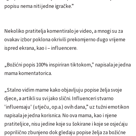
popisu nema niti jedne igračke.”
Nekoliko pratitelja komentiralo je video, a mnogi su za
ovakav izbor poklona okrivili prekomjerno dugo vrijeme
ispred ekrana, kao i – influencere.
„Božićni popis 100% inspiriran tiktokom," napisala je jedna
mama komentatorica.
„Stalno vidim mame kako objavljuju popise želja svoje
djece, a artikli su svi jako slični. Influenceri stvarno
'influensaju' (utječu, op.a.) ovih dana,” uz tužni emotikon
napisala je jedna korisnica. No ova mama, kao i njene
pratiteljice, nisu jedine koje su šokirane i koje se osjećaju
poprilično zbunjeno dok gledaju popise želja za božićne