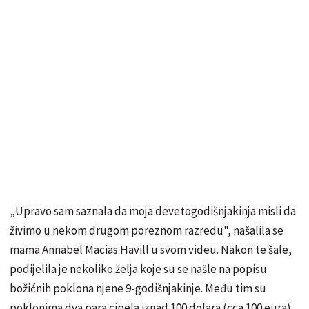
„Upravo sam saznala da moja devetogodišnjakinja misli da
živimo u nekom drugom poreznom razredu", našalila se
mama Annabel Macias Havill u svom videu. Nakon te šale,
podijelila je nekoliko želja koje su se našle na popisu
božićnih poklona njene 9-godišnjakinje. Među tim su
poklonima dva para cipela iznad 100 dolara (cca 100 eura),