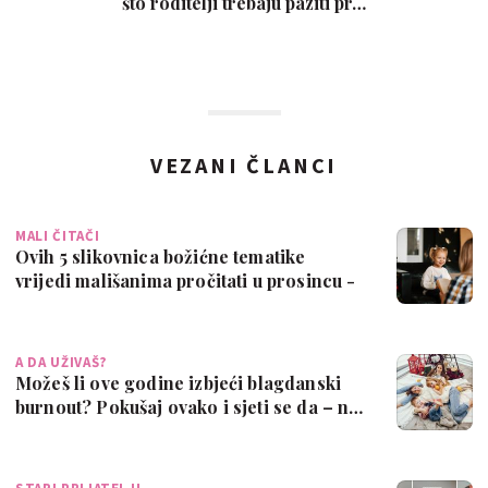
što roditelji trebaju paziti pr…
VEZANI ČLANCI
MALI ČITAČI
Ovih 5 slikovnica božićne tematike
vrijedi mališanima pročitati u prosincu -
sv…
A DA UŽIVAŠ?
Možeš li ove godine izbjeći blagdanski
burnout? Pokušaj ovako i sjeti se da – n…