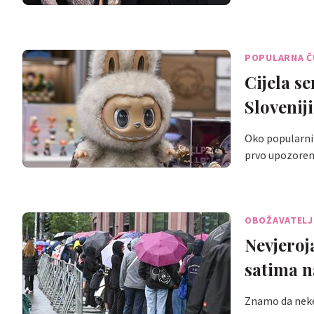
POPULARNA Č
Cijela s
Sloveniji
Oko popularnih
prvo upozoren
OBOŽAVATELJ
Nevjeroj
satima n
Znamo da neke 