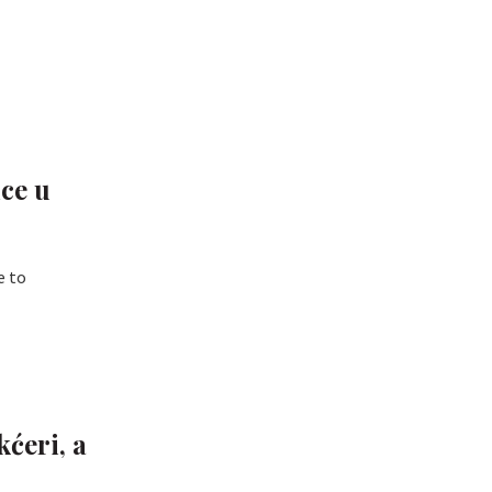
ice u
e to
ćeri, a