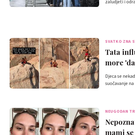
zaludjeti i odr
SVATKO ZNA 
Tata infl
more 'da
Djeca se nekad 
suočavanje na
NEUGODAN T
Nepoznat
mami se 