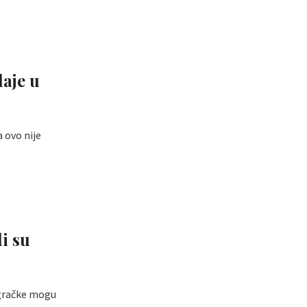
daje u
 ovo nije
i su
igračke mogu