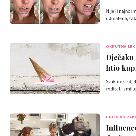
Nije li najnor
odmalena, ta
OKRUTNA LEK
Dječaku 
htio kupi
Svakom se djet
roditelji smil
UREĐENO ZA
Influence