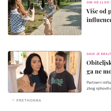
ONI OD 11 DO
Više od 
influenc
GDJE JE KRAJ
Obiteljsk
ga ne mo
Partneri i infl
zbog njihovih
PRETHODNA