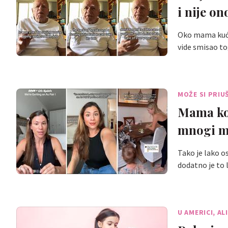
i nije on
Oko mama kućan
vide smisao to
MOŽE SI PRIU
Mama koj
mnogi mi
Tako je lako o
dodatno je to 
U AMERICI, AL