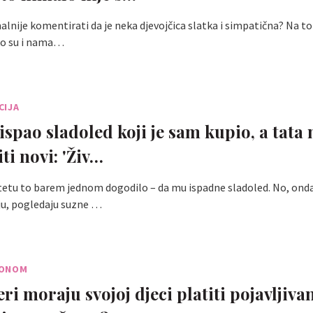
malnije komentirati da je neka djevojčica slatka i simpatična? Na to
ko su i nama…
CIJA
ispao sladoled koji je sam kupio, a tata 
ti novi: 'Živ…
etu to barem jednom dogodilo – da mu ispadne sladoled. No, onda 
uju, pogledaju suzne …
KONOM
ri moraju svojoj djeci platiti pojavljiva