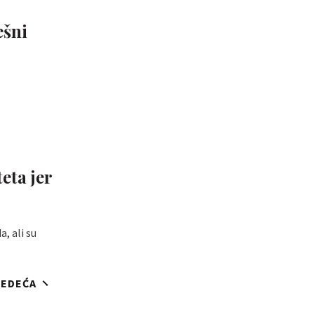
ešni
eta jer
, ali su
JEDEĆA