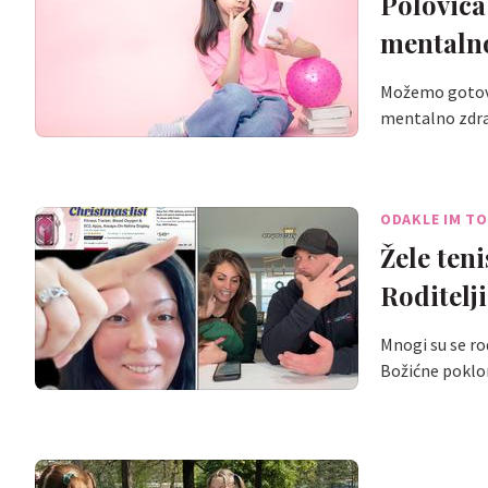
Polovica
mentalno
Možemo gotovo 
mentalno zdrav
ODAKLE IM TO
Žele teni
Roditelj
Mnogi su se rod
Božićne poklo