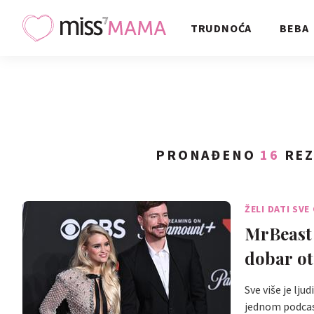
TRUDNOĆA
BEBA
PRONAĐENO
16
REZ
ŽELI DATI SVE
MrBeast n
dobar ota
Sve više je lju
jednom podcas