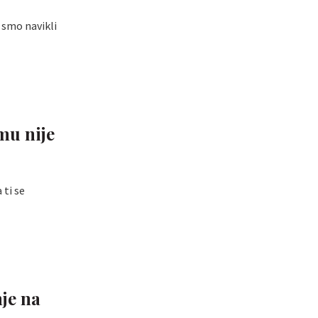
 smo navikli
mu nije
ti se
nje na