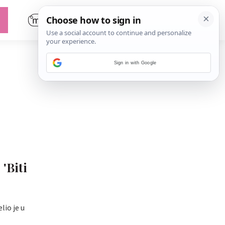
Sign in with Google
'Biti
lio je u