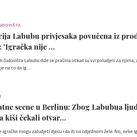
UDOVIŠTA
erija Labubu privjesaka povučena iz pro
: 'Igračka nije …
 čudovišta Labubu diže se prašina otkad su svi poludjeli za njima, a
je na to da ig…
I
atne scene u Berlinu: Zbog Labubua ljud
a kiši čekali otvar…
igračke mogu zaludjeti djecu i da ih svi odjednom žele. No, neke 