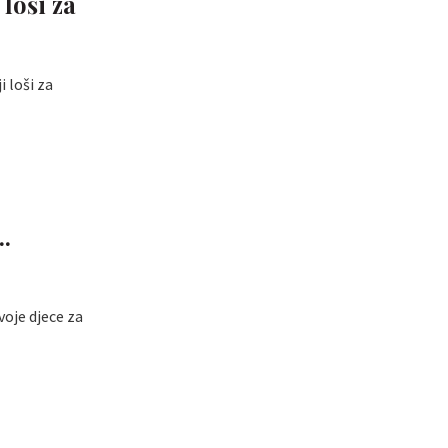
loši za
 loši za
..
voje djece za