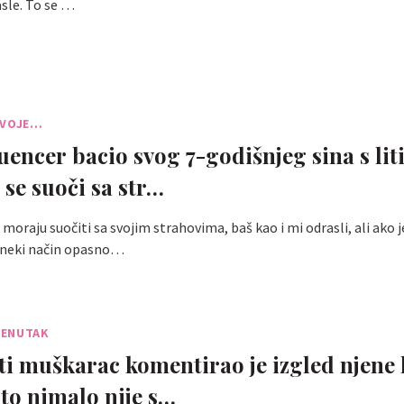
asle. To se …
SVOJE…
uencer bacio svog 7-godišnjeg sina s lit
 se suoči sa str…
moraju suočiti sa svojim strahovima, baš kao i mi odrasli, ali ako j
 neki način opasno…
RENUTAK
i muškarac komentirao je izgled njene k
to nimalo nije s…