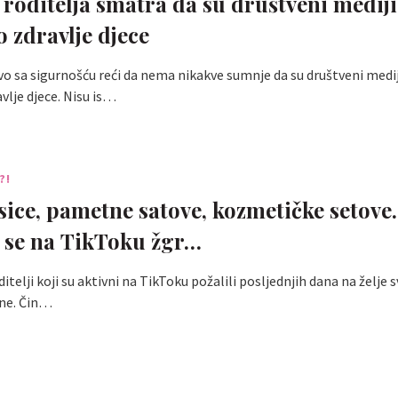
 roditelja smatra da su društveni mediji 
 zdravlje djece
sa sigurnošću reći da nema nikakve sumnje da su društveni mediji
lje djece. Nisu is…
?!
sice, pametne satove, kozmetičke setove.
i se na TikToku žgr…
itelji koji su aktivni na TikToku požalili posljednjih dana na želje s
ne. Čin…