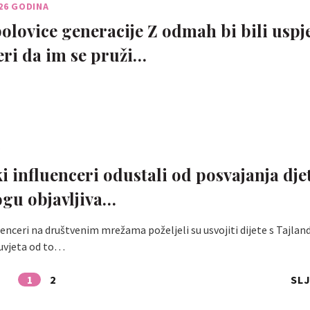
 26 GODINA
polovice generacije Z odmah bi bili uspj
eri da im se pruži…
?
i influenceri odustali od posvajanja djet
gu objavljiva…
uenceri na društvenim mrežama poželjeli su usvojiti dijete s Tajlanda
 uvjeta od to…
1
2
SL