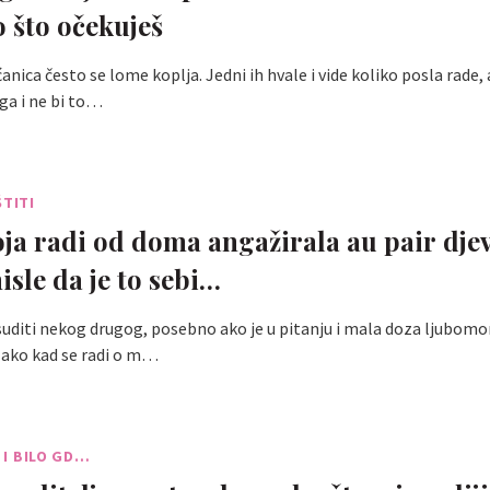
o što očekuješ
ica često se lome koplja. Jedni ih hvale i vide koliko posla rade, 
ga i ne bi to…
ŠTITI
a radi od doma angažirala au pair djev
sle da je to sebi…
suditi nekog drugog, posebno ako je u pitanju i mala doza ljubomor
lako kad se radi o m…
I I BILO GD…