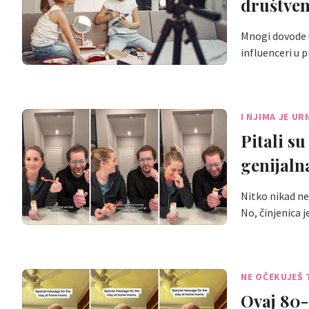
društve
Mnogi dovode u
influenceri u p
I NJIMA JE U
Pitali su
genijaln
Nitko nikad ne 
No, činjenica j
NE OČEKUJEŠ 
Ovaj 80-