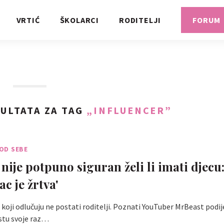
VRTIĆ
ŠKOLARCI
RODITELJI
FORUM
ULTATA ZA TAG
„INFLUENCER”
 OD SEBE
ije potpuno siguran želi li imati djecu: 
c je žrtva'
di koji odlučuju ne postati roditelji. Poznati YouTuber MrBeast podije
tu svoje raz…