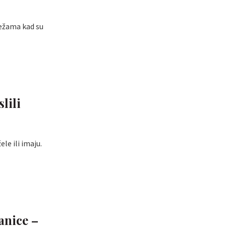
režama kad su
lili
le ili imaju.
anice –