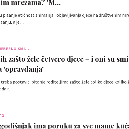
nim mrežama? 'M…
 pitanje etičnost snimanja i objavljivanja djece na društvenim m
itanju, a je…
RNEBESNO SMI…
 ih zašto žele četvero djece – i oni su smis
a 'opravdanja'
treba postaviti pitanje roditeljima zašto žele toliko djece koliko že
e da r…
TO
godišnjak ima poruku za sve mame kuć