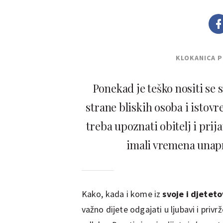
KLOKANICA 
Ponekad je teško nositi se
strane bliskih osoba i istov
treba upoznati obitelj i prij
imali vremena unapr
Kako, kada i kome iz
svoje i djetet
važno dijete odgajati u ljubavi i pri