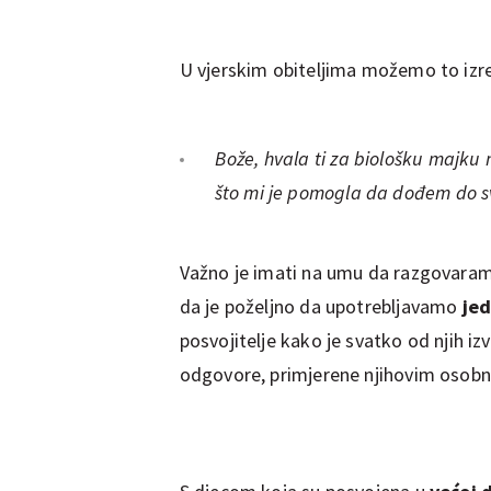
U vjerskim obiteljima možemo to izr
Bože, hvala ti za biološku majku m
što mi je pomogla da dođem do s
Važno je imati na umu da razgovaram
da je poželjno da upotrebljavamo
jed
posvojitelje kako je svatko od njih izv
odgovore, primjerene njihovim osob