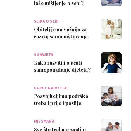
loše mišljenje o sebi?
SLIKA O SEBI
Obitelj je najvažnija za
razvoj samopoštovanja
9 SAVJETA
Kako razviti i ojačati
samopouzdanje djeteta?
Donosimo 9 učinkovitih
taktika
UDRUGA ADOPTA
Posvojiteljima podrška
treba i prije i poslije
posvojenja
MISSMAMA
Sve što trebate znati o