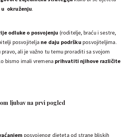
e u okruženju
.
rije odluke o posvojenju
(roditelje, braću i sestre,
itelji posvojitelja
ne daju podršku
posvojiteljima.
ju pravo, ali je važno tu temu proraditi sa svojom
ako bismo imali vremena
prihvatiti njihove različite
tom ljubav na prvi pogled
hvaćanjem
posvojenog djeteta od strane bliskih