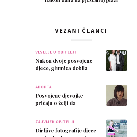
VEZANI ČLANCI
VESELJE U OBITELJI
Nakon dvoje posvojene
djece, glumica dobila
prvo biološko dijete
ADOPTA
Posvojene djevojke
pričaju o želji da
upoznaju biološke
roditelje
ZAUVIJEK OBITELJI
Dirljive fotografije djece