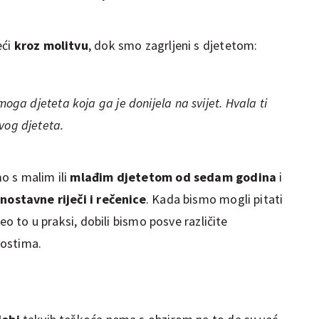
eći
kroz molitvu
, dok smo zagrljeni s djetetom:
oga djeteta koja ga je donijela na svijet. Hvala ti
vog djeteta.
o s malim ili
mlađim djetetom od sedam godina
i
nostavne riječi i rečenice
. Kada bismo mogli pitati
eo to u praksi, dobili bismo posve različite
nostima.