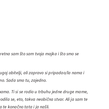
i sretna sam što sam tvoja majka i što smo se
rugoj obitelji, ali zapravo si pripadao/la nama i
mo. Sada smo tu, zajedno.
 mama. Ti si se rodio u trbuhu jedne druge mame,
odila se, eto, takva neobična stvar. Ali ja sam te
o te konačno tata i ja našli.