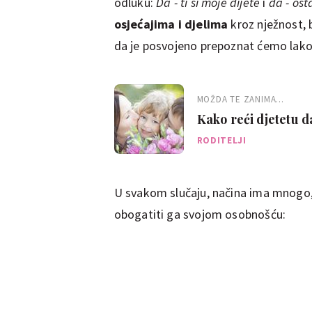
odluku:
Da - ti si moje dijete
i
da - ost
osjećajima i djelima
kroz nježnost, 
da je posvojeno prepoznat ćemo lak
MOŽDA TE ZANIMA...
Kako reći djetetu d
RODITELJI
U svakom slučaju, načina ima mnogo, 
obogatiti ga svojom osobnošću: