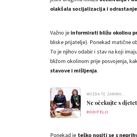
olakšala socijalizacija i odrastanj
Važno je
informirati bližu okolinu p
bliske prijatelje). Ponekad matične ob
To je njihov odabir i stav na koji ima
bližom okolinom prije posvojenja, k
stavove i mišljenja
.
MOŽDA TE ZANIMA...
Ne očekujte s djete
RODITELJI
Ponekad je
teško nositi se s nepri