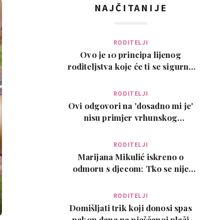
NAJČITANIJE
RODITELJI
Ovo je 10 principa lijenog
roditeljstva koje će ti se sigurno
svidjeti
RODITELJI
Ovi odgovori na 'dosadno mi je'
nisu primjer vrhunskog
roditeljstva, ali su zab…
RODITELJI
Marijana Mikulić iskreno o
odmoru s djecom: Tko se nije
poželio razvesti, pobje…
RODITELJI
Domišljati trik koji donosi spas
nakon dana na pješčanoj plaži