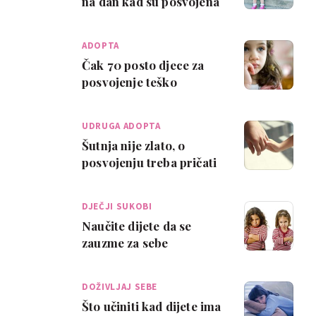
na dan kad su posvojena
ADOPTA
Čak 70 posto djece za
posvojenje teško
pronalazi posvojitelje
UDRUGA ADOPTA
Šutnja nije zlato, o
posvojenju treba pričati
DJEČJI SUKOBI
Naučite dijete da se
zauzme za sebe
DOŽIVLJAJ SEBE
Što učiniti kad dijete ima