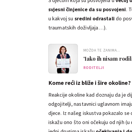
S djecom koja su posvojena u
većoj 
svjesni činjenice da su posvojeni
. 
u kakvoj su
sredini odrastali
do posv
traumatskih doživljaja…).
MOŽDA TE ZANIMA...
'Iako ih nisam rod
RODITELJI
Kome reći iz bliže i šire okoline?
Reakcije okoline kad doznaju da je dij
odgojitelji, nastavnici uglavnom ima
djece. Iz našeg iskustva pokazalo se
iskažu ono što oni očekuju od njih (u
jedni drugima iskažu
očekivanja i d