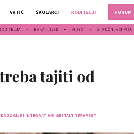
VRTIĆ
ŠKOLARCI
RODITELJI
FORUM
RODITELJA
BAKA I DJED
VIDEO
STRUČNJACI PIŠU
treba tajiti od
EDAGOGIJE I INTEGRATIVNI GESTALT TERAPEUT