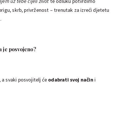
ajem uz tebe cijeli život
te odluku potvrdimo
brigu, skrb, privrženost – trenutak za izreći djetetu
o.
a je posvojeno?
a svaki posvojitelj će
odabrati svoj način
i