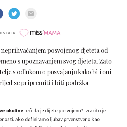
POSTALA
 s neprihvaćanjem posvojenog djeteta od
remeno s upoznavanjem svog djeteta. Zato
atelje s odlukom o posvajanju kako bi i oni
ijed se pripremiti i biti podrška
ove okoline
reći da je dijete posvojeno? Izrazito je
vrženosti. Ako definiramo ljubav prvenstveno kao