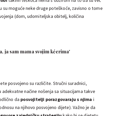
dobi
takvih teškoća nema s obzirom na to da su već
Tu su moguće neke druge poteškoće, zavisno o tome
ojenja (dom, udomiteljska obitelj, količina
ila, ja sam mama svojim kćerima'
ete posvojeno su različite. Stručni suradnici,
ju adekvatne načine nošenja sa situacijama takve
 odlično da
posvojitelji porazgovaraju s njima
i
 odnosu na njihovo posvojeno dijete). Važno je da
ogovore zajedničku strategiju
kako bi se djetetu