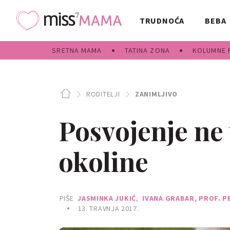
TRUDNOĆA
BEBA
SRETNA MAMA
TATINA ZONA
KOLUMNE 
RODITELJI
ZANIMLJIVO
Posvojenje ne 
okoline
PIŠE
JASMINKA JUKIĆ
,
IVANA GRABAR, PROF. P
13. TRAVNJA 2017.