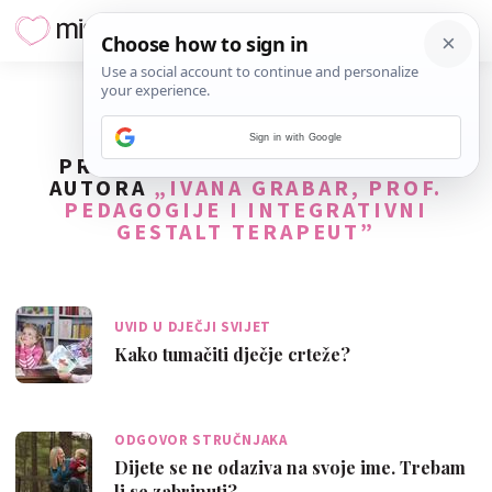
Sign in with Google
PRONAĐENO
15
REZULTATA ZA
AUTORA
„IVANA GRABAR, PROF.
PEDAGOGIJE I INTEGRATIVNI
GESTALT TERAPEUT”
UVID U DJEČJI SVIJET
Kako tumačiti dječje crteže?
ODGOVOR STRUČNJAKA
Dijete se ne odaziva na svoje ime. Trebam
li se zabrinuti?