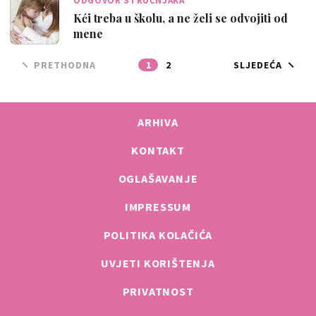
ODGOVOR STRUČNJAKA
Kći treba u školu, a ne želi se odvojiti od
mene
PRETHODNA
1
2
SLJEDEĆA
ARHIVA
KONTAKT
OGLAŠAVANJE
IMPRESSUM
POLITIKA KOLAČIĆA
UVJETI KORIŠTENJA
PRIVATNOST