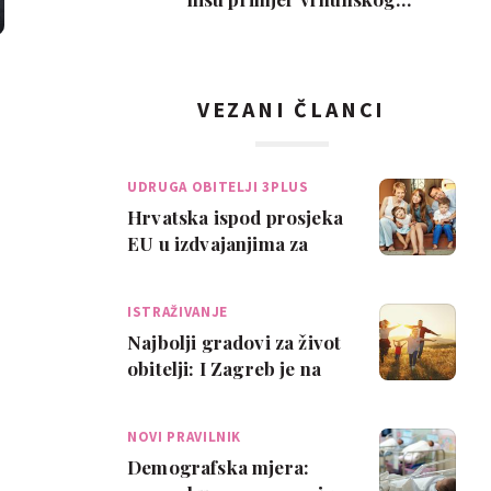
roditeljstva, ali su zab…
VEZANI ČLANCI
UDRUGA OBITELJI 3PLUS
Hrvatska ispod prosjeka
EU u izdvajanjima za
potporu djeci i
obiteljima
ISTRAŽIVANJE
Najbolji gradovi za život
obitelji: I Zagreb je na
popisu!
NOVI PRAVILNIK
Demografska mjera: