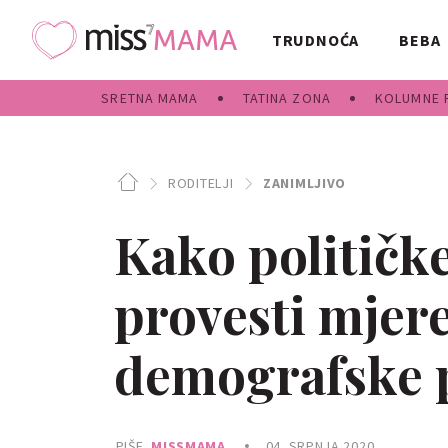
TRUDNOĆA
BEBA
SRETNA MAMA
TATINA ZONA
KOLUMNE 
RODITELJI
ZANIMLJIVO
Kako političke
provesti mjere
demografske p
PIŠE
MISSMAMA
04. SRPNJA 2020.