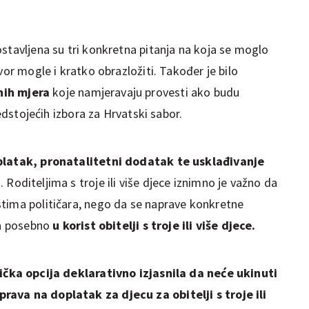
stavljena su tri konkretna pitanja na koja se moglo
vor mogle i kratko obrazložiti. Također je bilo
nih mjera
koje namjeravaju provesti ako budu
redstojećih izbora za Hrvatski sabor.
oplatak, pronatalitetni dodatak te usklađivanje
a
. Roditeljima s troje ili više djece iznimno je važno da
tima političara, nego da se naprave konkretne
 a posebno
u korist obitelji s troje ili više djece.
ička opcija deklarativno izjasnila da neće ukinuti
ava na doplatak za djecu za obitelji s troje ili