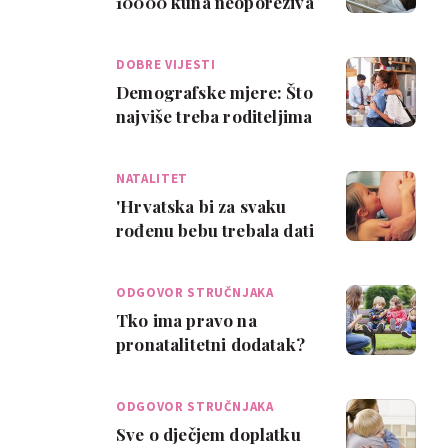
10000 kuna neoporeziva
naknada za novorođenče
DOBRE VIJESTI
Demografske mjere: Što
najviše treba roditeljima
u Hrvatskoj?
NATALITET
'Hrvatska bi za svaku
rođenu bebu trebala dati
između 5 i 10 tisuća eura'
ODGOVOR STRUČNJAKA
Tko ima pravo na
pronatalitetni dodatak?
ODGOVOR STRUČNJAKA
Sve o dječjem doplatku