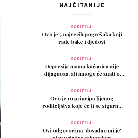
NAJČITANIJE
RODITELJI
Ovo je 5 najvećih pogrešaka koji
rade bake i djedovi
RODITELJI
Depresija mama kućanica nije
dijagnoza, ali mnoge će znati o
čemu govorimo…
RODITELJI
Ovo je 10 principa lijenog
roditeljstva koje će ti se sigurno
svidjeti
RODITELJI
Ovi odgovori na 'dosadno mi je'
nisu primjer vrhunskog