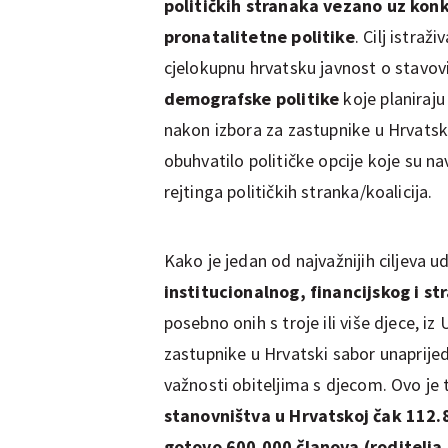
političkih stranaka vezano uz konk
pronatalitetne politike
. Cilj istraž
cjelokupnu hrvatsku javnost o stavov
demografske politike
koje planiraju 
nakon izbora za zastupnike u Hrvatski 
obuhvatilo političke opcije koje su n
rejtinga političkih stranka/koalicija.
Kako je jedan od najvažnijih ciljeva u
institucionalnog, financijskog i st
posebno onih s troje ili više djece, i
zastupnike u Hrvatski sabor unaprije
važnosti obiteljima s djecom. Ovo je 
stanovništva u Hrvatskoj čak 112.830
gotovo 600.000 članova (roditelja 