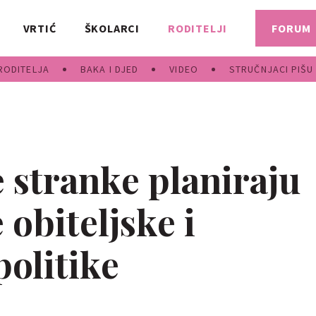
VRTIĆ
ŠKOLARCI
RODITELJI
FORUM
RODITELJA
BAKA I DJED
VIDEO
STRUČNJACI PIŠU
 stranke planiraju
 obiteljske i
olitike