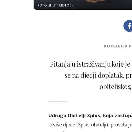
FOTO: SHUTTERSTOCK
KLOKANICA 
Pitanja u istraživanju koje j
se na dječji doplatak, p
obiteljskog
Udruga Obitelji 3plus, koja zastupa
ili više djece (3plus obitelji), provela 