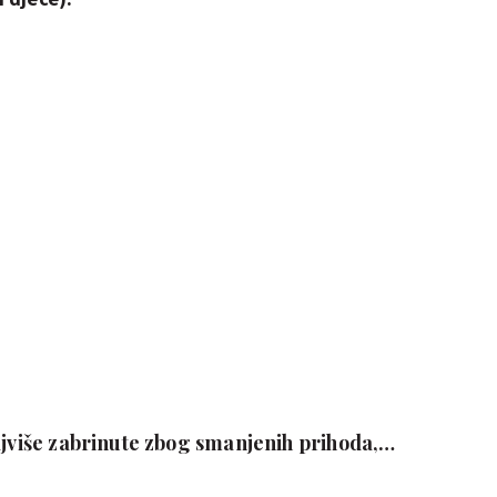
ajviše zabrinute zbog smanjenih prihoda,
imati posao