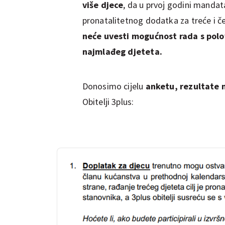
više djece
, da u prvoj godini manda
pronatalitetnog dodatka za treće i četv
neće uvesti mogućnost rada s pol
najmlađeg djeteta.
Donosimo cijelu
anketu, rezultate n
Obitelji 3plus: