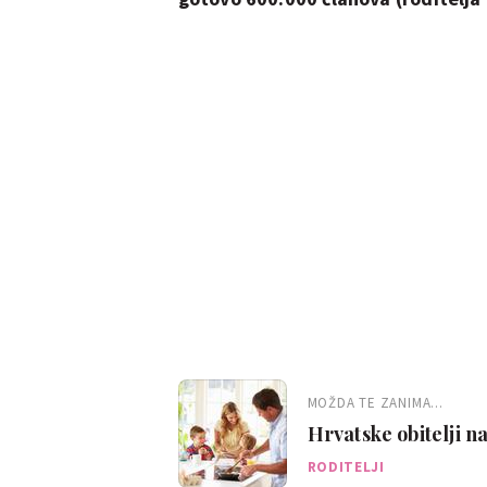
MOŽDA TE ZANIMA...
Hrvatske obitelji n
financija i hoće li 
RODITELJI