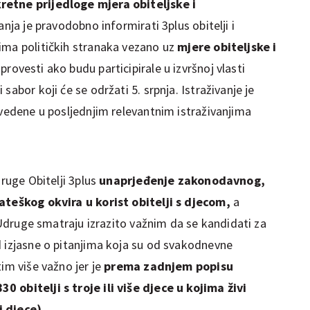
retne prijedloge mjera obiteljske i
ivanja je pravodobno informirati 3plus obitelji i
ima političkih stranaka vezano uz
mjere obiteljske i
provesti ako budu participirale u izvršnoj vlasti
sabor koji će se održati 5. srpnja. Istraživanje je
avedene u posljednjim relevantnim istraživanjima
druge Obitelji 3plus
unaprjeđenje zakonodavnog,
rateškog okvira u korist obitelji s djecom,
a
z Udruge smatraju izrazito važnim da se kandidati za
d izjasne o pitanjima koja su od svakodnevne
tim više važno jer je
prema zadnjem popisu
 obitelji s troje ili više djece u kojima živi
i djece).