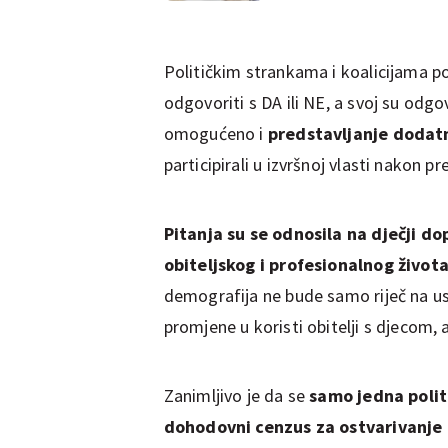
Političkim strankama i koalicijama po
odgovoriti s DA ili NE, a svoj su odgo
omogućeno i
predstavljanje dodat
participirali u izvršnoj vlasti nakon p
Pitanja su se odnosila na dječji d
obiteljskog i profesionalnog život
demografija ne bude samo riječ na us
promjene u koristi obitelji s djecom,
Zanimljivo je da se
samo jedna polit
dohodovni cenzus za ostvarivanje pr