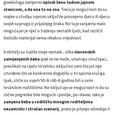
ginekologa namjerno
oplodi ženu tuđom jajnom
stanicom, a da ona to ne zna
. Treća je mogućnost da su
majke u studiju svjesno uključile posvojenu djecu ili djecu
svojih supruga iz prijašnjeg braka. No ta je varijanta malo
moguća jer je riječ o traženju nestalih ljudi, kad različit
biološki materijal nema nikakvu vrijednost.
A obitelji su tražile svoje nestale... slika
slavonskih
zamijenjenih beba
ipak se ne može, smatraju stručnjaci,
preslikati na cijelu Hrvatsku isključivo zato što još nije
utvrđeno što se konkretno dogodilo u tri sporna slučaja.
Ipak, slični su uvjeti 50-ih i 60-ih godina bili u svim
hrvatskim rodilištima. Ne isključuje se mogućnost ni da su
slične pogreške bile moguće i poslije, pa i danas. Iako je
zamjena beba u rodilištu mnogim roditeljima
nezamisliv i strašan scenarij
, pravo je pitanje određuje li