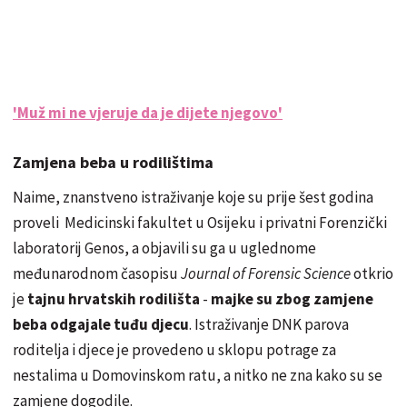
'Muž mi ne vjeruje da je dijete njegovo'
Zamjena beba u rodilištima
Naime, znanstveno istraživanje koje su prije šest godina
proveli Medicinski fakultet u Osijeku i privatni Forenzički
laboratorij Genos, a objavili su ga u uglednome
međunarodnom časopisu
Journal of Forensic Science
otkrio
je
tajnu hrvatskih rodilišta
-
majke su zbog zamjene
beba odgajale tuđu djecu
. Istraživanje DNK parova
roditelja i djece je provedeno u sklopu potrage za
nestalima u Domovinskom ratu, a nitko ne zna kako su se
zamjene dogodile.