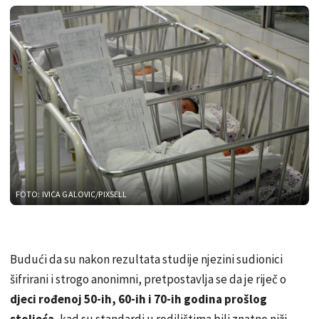
FOTO: IVICA GALOVIC/PIXSELL
Budući da su nakon rezultata studije njezini sudionici
šifrirani i strogo anonimni, pretpostavlja se da je riječ o
djeci rođenoj 50-ih, 60-ih i 70-ih godina prošlog
stoljeća
, kad su standardi u rodilištima bili znatno niži.