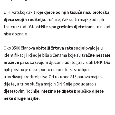
U Hrvatskoj čak
troje djece od njih tisuću nisu biološka
djeca svojih roditelja
. Točnije, čak su tri majke od njih
tisuću iz rodilišta
otišle s pogrešnim djetetom
i to nikad
nisu doznale.
Oko 3500 članova
obitelji žrtava rata
sudjelovalo je u
identifikaciji. Riječ je bila o ženama koje su
tražile nestale
muževe
pa su sa svojom djecom radi toga svi dali DNK. Dio
njih pristao je da se podaci iskoriste za studiju o
utvrđivanju roditeljstva. Od ukupno 815 parova majka-
dijete, u tri se slučaja majčin DNK nije podudarao s
djetetovim. Točnije,
njezino je dijete biološko dijete
neke druge majke.