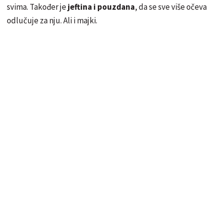
svima. Također je
jeftina i pouzdana
, da se sve više očeva
odlučuje za nju. Ali i majki.