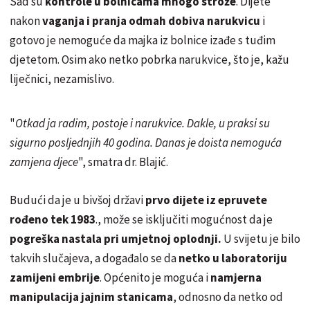
Sad su
kontrole u bolnicama mnogo strože
. Dijete
nakon
vaganja i pranja odmah dobiva narukvicu
i
gotovo je nemoguće da majka iz bolnice izađe s tuđim
djetetom. Osim ako netko pobrka narukvice, što je, kažu
liječnici, nezamislivo.
"
Otkad ja radim, postoje i narukvice. Dakle, u praksi su
sigurno posljednjih 40 godina. Danas je doista nemoguća
zamjena djece
", smatra dr. Blajić.
Budući da je u bivšoj državi
prvo dijete iz epruvete
rođeno tek 1983
., može se isključiti mogućnost da je
pogreška nastala pri umjetnoj oplodnji.
U svijetu je bilo
takvih slučajeva, a događalo se da
netko u laboratoriju
zamijeni embrije
. Općenito je moguća i
namjerna
manipulacija jajnim stanicama
, odnosno da netko od