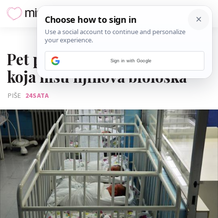
27. LISTOPADA 2016.
Pet posto očeva odgaja djecu
Sign in with Google
koja nisu njihova biološka
PIŠE
24SATA