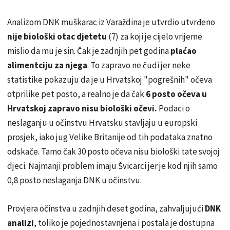
Analizom DNK muškarac iz Varaždina je utvrdio utvrđeno
nije biološki otac djetetu
(7) za koji je cijelo vrijeme
mislio da mu je sin. Čak je zadnjih pet godina
plaćao
alimentciju za njega
. To zapravo ne čudi jer neke
statistike pokazuju da je u Hrvatskoj "pogrešnih" očeva
otprilike pet posto, a realno je da čak
6 posto očeva u
Hrvatskoj zapravo nisu biološki očevi.
Podaci o
neslaganju u očinstvu Hrvatsku stavljaju u europski
prosjek, iako jug Velike Britanije od tih podataka znatno
odskače. Tamo čak 30 posto očeva nisu biološki tate svojoj
djeci. Najmanji problem imaju Švicarci jer je kod njih samo
0,8 posto neslaganja DNK u očinstvu.
Provjera očinstva u zadnjih deset godina, zahvaljujući
DNK
analizi
, toliko je pojednostavnjena i postala je dostupna