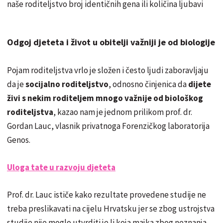
naše roditeljstvo broj identičnih gena ili količina ljubavi
Odgoj djeteta i život u obitelji važniji je od biologije
Pojam roditeljstva vrlo je složen i često ljudi zaboravljaju
da je
socijalno roditeljstvo
, odnosno činjenica da
dijete
živi s nekim roditeljem mnogo važnije od biološkog
roditeljstva
, kazao nam je jednom prilikom prof. dr.
Gordan Lauc, vlasnik privatnoga Forenzičkog laboratorija
Genos.
Uloga tate u razvoju djeteta
Prof. dr. Lauc ističe kako rezultate provedene studije ne
treba preslikavati na cijelu Hrvatsku jer se zbog ustrojstva
studije nije moglo utvrditi je li koja majka zbog neznanja