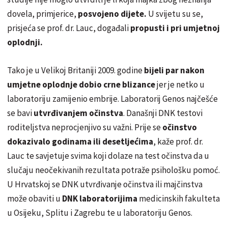
dovela, primjerice,
posvojeno dijete.
U svijetu su se,
prisjeća se prof. dr. Lauc, događali
propusti i pri umjetnoj
oplodnji.
Tako je u Velikoj Britaniji 2009. godine
bijeli par nakon
umjetne oplodnje dobio crne blizance
jer je netko u
laboratoriju zamijenio embrije. Laboratorij Genos najčešće
se bavi
utvrđivanjem očinstva
. Današnji DNK testovi
roditeljstva neprocjenjivo su važni. Prije se
očinstvo
dokazivalo godinama ili desetljećima
, kaže prof. dr.
Lauc te savjetuje svima koji dolaze na test očinstva da u
slučaju neočekivanih rezultata potraže psihološku pomoć.
U Hrvatskoj se DNK utvrđivanje očinstva ili majčinstva
može obaviti u
DNK laboratorijima
medicinskih fakulteta
u Osijeku, Splitu i Zagrebu te u laboratoriju Genos.