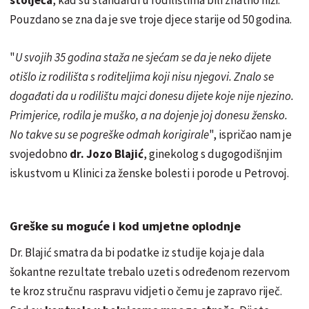
Pouzdano se zna da je sve troje djece starije od 50 godina.
"
U svojih 35 godina staža ne sjećam se da je neko dijete
otišlo iz rodilišta s roditeljima koji nisu njegovi. Znalo se
događati da u rodilištu majci donesu dijete koje nije njezino.
Primjerice, rodila je muško, a na dojenje joj donesu žensko.
No takve su se pogreške odmah korigirale
", ispričao nam je
svojedobno
dr. Jozo Blajić
, ginekolog s dugogodišnjim
iskustvom u Klinici za ženske bolesti i porode u Petrovoj.
Greške su moguće i kod umjetne oplodnje
Dr. Blajić smatra da bi podatke iz studije koja je dala
šokantne rezultate trebalo uzeti s određenom rezervom
te kroz stručnu raspravu vidjeti o čemu je zapravo riječ.