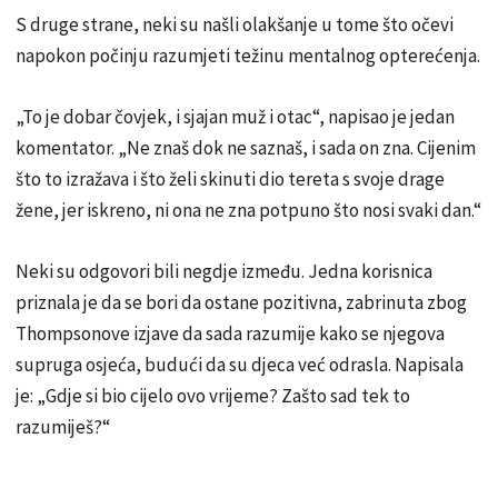
S druge strane, neki su našli olakšanje u tome što očevi
napokon počinju razumjeti težinu mentalnog opterećenja.
„To je dobar čovjek, i sjajan muž i otac“, napisao je jedan
komentator. „Ne znaš dok ne saznaš, i sada on zna. Cijenim
što to izražava i što želi skinuti dio tereta s svoje drage
žene, jer iskreno, ni ona ne zna potpuno što nosi svaki dan.“
Neki su odgovori bili negdje između. Jedna korisnica
priznala je da se bori da ostane pozitivna, zabrinuta zbog
Thompsonove izjave da sada razumije kako se njegova
supruga osjeća, budući da su djeca već odrasla. Napisala
je: „Gdje si bio cijelo ovo vrijeme? Zašto sad tek to
razumiješ?“