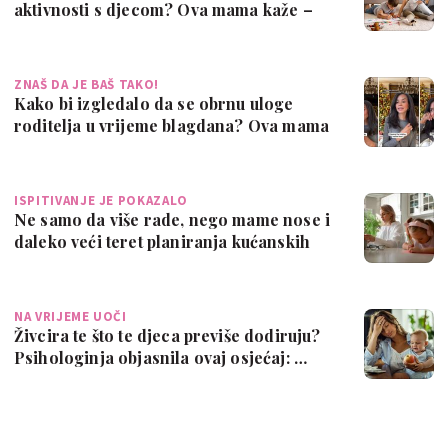
aktivnosti s djecom? Ova mama kaže –
da, a mnog…
ZNAŠ DA JE BAŠ TAKO!
Kako bi izgledalo da se obrnu uloge
roditelja u vrijeme blagdana? Ova mama
ima …
ISPITIVANJE JE POKAZALO
Ne samo da više rade, nego mame nose i
daleko veći teret planiranja kućanskih
p…
NA VRIJEME UOČI
Živcira te što te djeca previše dodiruju?
Psihologinja objasnila ovaj osjećaj: …