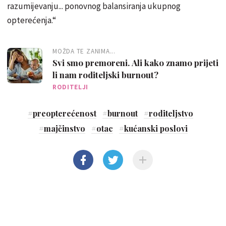
razumijevanju... ponovnog balansiranja ukupnog
opterećenja.“
MOŽDA TE ZANIMA...
Svi smo premoreni. Ali kako znamo prijeti
li nam roditeljski burnout?
RODITELJI
#
preopterećenost
#
burnout
#
roditeljstvo
#
majčinstvo
#
otac
#
kućanski poslovi