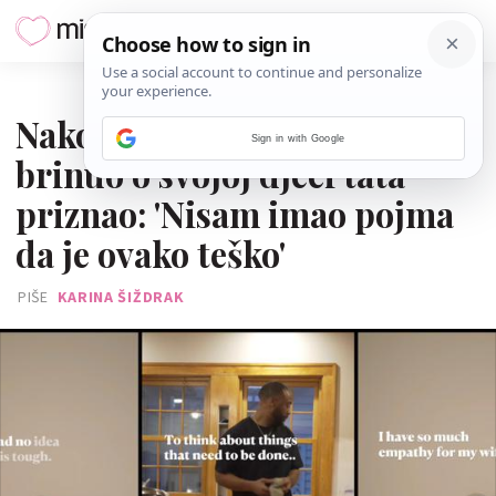
22. SVIBNJA 2026.
Nakon što je 8 dana sam
Sign in with Google
brinuo o svojoj djeci tata
priznao: 'Nisam imao pojma
da je ovako teško'
PIŠE
KARINA ŠIŽDRAK