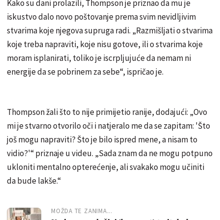
Kako su dani prolazili, Thompson je priznao da mu je
iskustvo dalo novo poštovanje prema svim nevidljivim
stvarima koje njegova supruga radi. „Razmišljati o stvarima
koje treba napraviti, koje nisu gotove, ili o stvarima koje
moram isplanirati, toliko je iscrpljujuće da nemam ni
energije da se pobrinem za sebe“, ispričao je.
Thompson žali što to nije primijetio ranije, dodajući: „Ovo
mi je stvarno otvorilo oči i natjeralo me da se zapitam: 'Što
još mogu napraviti? Što je bilo ispred mene, a nisam to
vidio?'“ priznaje u videu. „Sada znam da ne mogu potpuno
ukloniti mentalno opterećenje, ali svakako mogu učiniti
da bude lakše.“
MOŽDA TE ZANIMA...