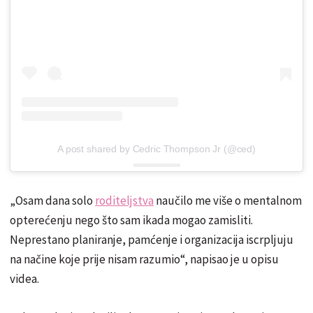
A post shared by Cedric Thompson Jr (@ced)
„Osam dana solo
roditeljstva
naučilo me više o mentalnom
opterećenju nego što sam ikada mogao zamisliti.
Neprestano planiranje, pamćenje i organizacija iscrpljuju
na načine koje prije nisam razumio“, napisao je u opisu
videa.