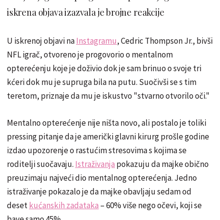
iskrena objava izazvala je brojne reakcije
U iskrenoj objavi na
Instagramu
, Cedric Thompson Jr., bivši
NFL igrač, otvoreno je progovorio o mentalnom
opterećenju koje je doživio dok je sam brinuo o svoje tri
kćeri dok mu je supruga bila na putu. Suočivši se s tim
teretom, priznaje da mu je iskustvo "stvarno otvorilo oči."
Mentalno opterećenje nije ništa novo, ali postalo je toliki
pressing pitanje da je američki glavni kirurg prošle godine
izdao upozorenje o rastućim stresovima s kojima se
roditelji suočavaju.
Istraživanja
pokazuju da majke obično
preuzimaju najveći dio mentalnog opterećenja. Jedno
istraživanje pokazalo je da majke obavljaju sedam od
deset
kućanskih zadataka
– 60% više nego očevi, koji se
bave samo 45%.