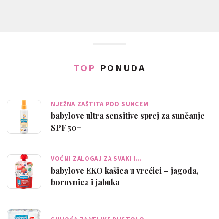
TOP
PONUDA
NJEŽNA ZAŠTITA POD SUNCEM
babylove ultra sensitive sprej za sunčanje
SPF 50+
VOĆNI ZALOGAJ ZA SVAKI I…
babylove EKO kašica u vrećici – jagoda,
borovnica i jabuka