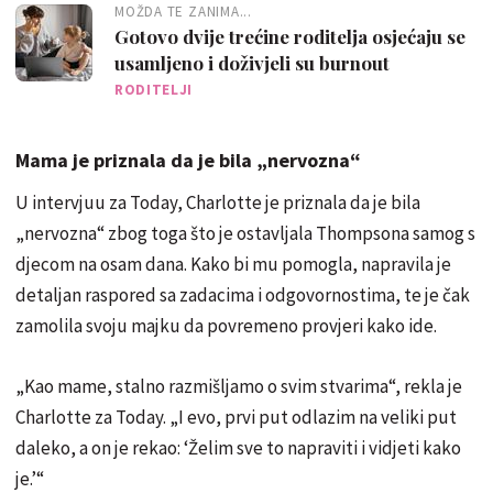
MOŽDA TE ZANIMA...
Gotovo dvije trećine roditelja osjećaju se
usamljeno i doživjeli su burnout
RODITELJI
Mama je priznala da je bila „nervozna“
U intervjuu za Today, Charlotte je priznala da je bila
„nervozna“ zbog toga što je ostavljala Thompsona samog s
djecom na osam dana. Kako bi mu pomogla, napravila je
detaljan raspored sa zadacima i odgovornostima, te je čak
zamolila svoju majku da povremeno provjeri kako ide.
„Kao mame, stalno razmišljamo o svim stvarima“, rekla je
Charlotte za Today. „I evo, prvi put odlazim na veliki put
daleko, a on je rekao: ‘Želim sve to napraviti i vidjeti kako
je.’“