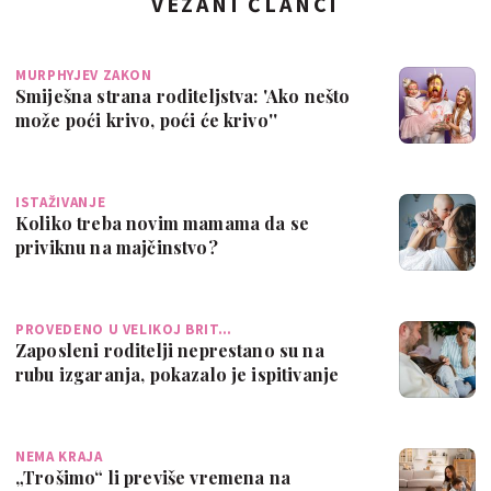
VEZANI ČLANCI
MURPHYJEV ZAKON
Smiješna strana roditeljstva: 'Ako nešto
može poći krivo, poći će krivo''
ISTAŽIVANJE
Koliko treba novim mamama da se
priviknu na majčinstvo?
PROVEDENO U VELIKOJ BRIT…
Zaposleni roditelji neprestano su na
rubu izgaranja, pokazalo je ispitivanje
NEMA KRAJA
„Trošimo“ li previše vremena na