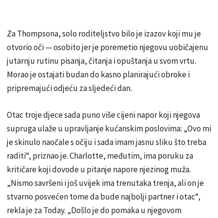
Za Thompsona, solo roditeljstvo bilo je izazov koji mu je
otvorio oči — osobito jer je poremetio njegovu uobičajenu
jutarnju rutinu pisanja, čitanja i opuštanja u svom vrtu.
Morao je ostajati budan do kasno planirajući obroke i
pripremajući odjeću za sljedeći dan.
Otac troje djece sada puno više cijeni napor koji njegova
supruga ulaže u upravljanje kućanskim poslovima: „Ovo mi
je skinulo naočale s očiju i sada imam jasnu sliku što treba
raditi“, priznao je. Charlotte, međutim, ima poruku za
kritičare koji dovode u pitanje napore njezinog muža.
„Nismo savršeni i još uvijek ima trenutaka trenja, ali on je
stvarno posvećen tome da bude najbolji partner i otac“,
rekla je za Today. „Došlo je do pomaka u njegovom