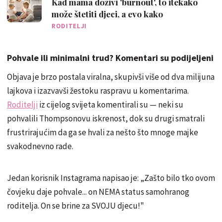
Kad mama doživi 'burnout', to itekako
može štetiti djeci, a evo kako
RODITELJI
Pohvale ili minimalni trud? Komentari su podijeljeni
Objava je brzo postala viralna, skupivši više od dva milijuna
lajkova i izazvavši žestoku raspravu u komentarima.
Roditelji
iz cijelog svijeta komentirali su — neki su
pohvalili Thompsonovu iskrenost, dok su drugi smatrali
frustrirajućim da ga se hvali za nešto što mnoge majke
svakodnevno rade.
Jedan korisnik Instagrama napisao je: „Zašto bilo tko ovom
čovjeku daje pohvale... on NEMA status samohranog
roditelja. On se brine za SVOJU djecu!"