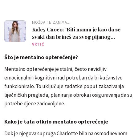
MOŽDA TE ZANIMA...
Kaley Cuoco: 'Biti mama je kao da se
svaki dan brineš za svog pijanog
najboljeg prijatelja'
VRTIĆ
Što je mentalno opterećenje?
Mentalno opterećenje je stalni, često nevidljiv
emocionalni i kognitivni rad potreban da bi kućanstvo
funkcioniralo. To uključuje zadatke poput zakazivanja
liječničkih pregleda, planiranja obroka i osiguravanja da su
potrebe djece zadovoljene.
Kako je tata otkrio mentalno opterećenje
Dok je njegova supruga Charlotte bila na osmodnevnom