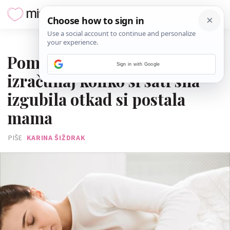
02. KOLOVOZA 2022.
Pomoću ovog kalkulatora
Sign in with Google
izračunaj koliko si sati sna
izgubila otkad si postala
mama
PIŠE
KARINA ŠIŽDRAK