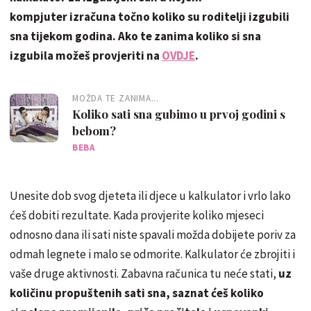
kompjuter izračuna točno koliko su roditelji izgubili
sna tijekom godina. Ako te zanima koliko si sna
izgubila možeš provjeriti na
OVDJE
.
MOŽDA TE ZANIMA...
Koliko sati sna gubimo u prvoj godini s
bebom?
BEBA
Unesite dob svog djeteta ili djece u kalkulator i vrlo lako
ćeš dobiti rezultate. Kada provjerite koliko mjeseci
odnosno dana ili sati niste spavali možda dobijete poriv za
odmah legnete i malo se odmorite. Kalkulator će zbrojiti i
vaše druge aktivnosti. Zabavna računica tu neće stati,
uz
količinu propuštenih sati sna, saznat ćeš koliko