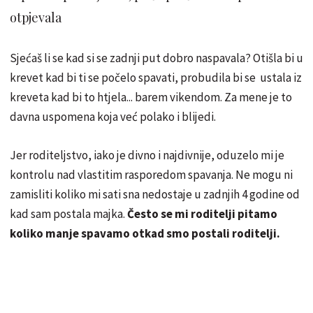
otpjevala
Sjećaš li se kad si se zadnji put dobro naspavala? Otišla bi u
krevet kad bi ti se počelo spavati, probudila bi se ustala iz
kreveta kad bi to htjela... barem vikendom. Za mene je to
davna uspomena koja već polako i blijedi.
Jer roditeljstvo, iako je divno i najdivnije, oduzelo mi je
kontrolu nad vlastitim rasporedom spavanja. Ne mogu ni
zamisliti koliko mi sati sna nedostaje u zadnjih 4 godine od
kad sam postala majka.
Često se mi roditelji pitamo
koliko manje spavamo otkad smo postali roditelji.