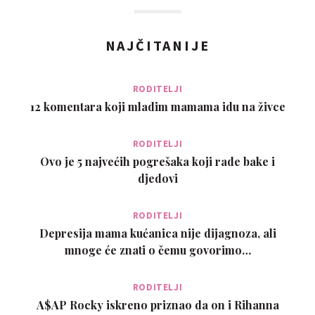
NAJČITANIJE
RODITELJI
12 komentara koji mladim mamama idu na živce
RODITELJI
Ovo je 5 najvećih pogrešaka koji rade bake i
djedovi
RODITELJI
Depresija mama kućanica nije dijagnoza, ali
mnoge će znati o čemu govorimo…
RODITELJI
A$AP Rocky iskreno priznao da on i Rihanna