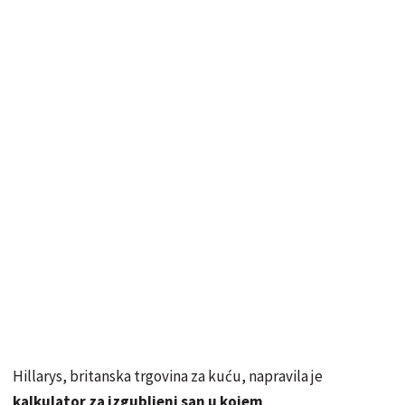
Hillarys, britanska trgovina za kuću, napravila je
kalkulator za izgubljeni san u kojem