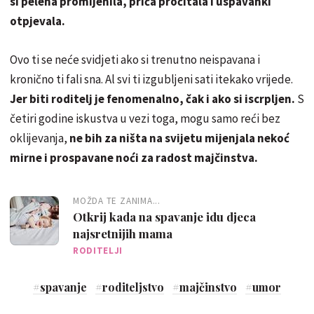
si pelena promijenila, priča pročitala i uspavanki
otpjevala.
Ovo ti se neće svidjeti ako si trenutno neispavana i
kronično ti fali sna. Al svi ti izgubljeni sati itekako vrijede.
Jer biti roditelj je fenomenalno, čak i ako si iscrpljen.
S
četiri godine iskustva u vezi toga, mogu samo reći bez
oklijevanja,
ne bih za ništa na svijetu mijenjala nekoć
mirne i prospavane noći za radost majčinstva.
MOŽDA TE ZANIMA...
Otkrij kada na spavanje idu djeca
najsretnijih mama
RODITELJI
#
spavanje
#
roditeljstvo
#
majčinstvo
#
umor