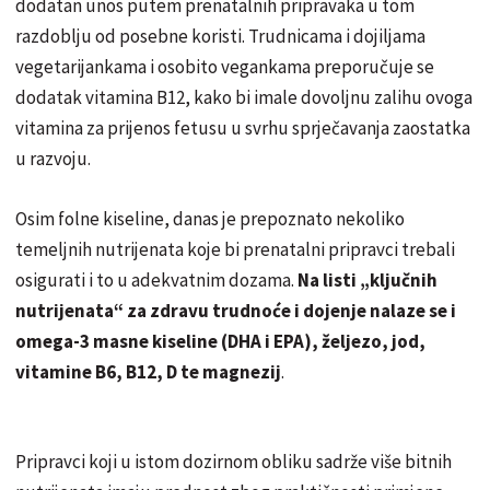
dodatan unos putem prenatalnih pripravaka u tom
razdoblju od posebne koristi. Trudnicama i dojiljama
vegetarijankama i osobito vegankama preporučuje se
dodatak vitamina B12, kako bi imale dovoljnu zalihu ovoga
vitamina za prijenos fetusu u svrhu sprječavanja zaostatka
u razvoju.
Osim folne kiseline, danas je prepoznato nekoliko
temeljnih nutrijenata koje bi prenatalni pripravci trebali
osigurati i to u adekvatnim dozama.
Na listi „ključnih
nutrijenata“ za zdravu trudnoće i dojenje nalaze se i
omega-3 masne kiseline (DHA i EPA), željezo, jod,
vitamine B6, B12, D te magnezij
.
Pripravci koji u istom dozirnom obliku sadrže više bitnih