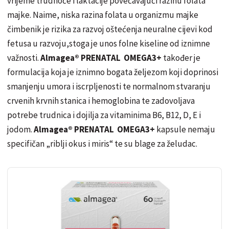
vrijeme trudnoće i laktacije povećavajući razinu folata
majke. Naime, niska razina folata u organizmu majke
čimbenik je rizika za razvoj oštećenja neuralne cijevi kod
fetusa u razvoju,stoga je unos folne kiseline od iznimne
važnosti.
Almagea® PRENATAL OMEGA3+
također je
formulacija koja je iznimno bogata željezom koji doprinosi
smanjenju umora i iscrpljenosti te normalnom stvaranju
crvenih krvnih stanica i hemoglobina te zadovoljava
potrebe trudnica i dojilja za vitaminima B6, B12, D, E i
jodom.
Almagea® PRENATAL OMEGA3+
kapsule nemaju
specifičan „riblji okus i miris“ te su blage za želudac.