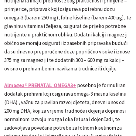
nutrijenata imaju prednost zbog praktičnosti primjene –
primjerice, pripravak koji osigurava potrebnu dozu
omega-3 (barem 250 mg), folne kiseline (barem 400 µg), te
glavninu vitamina i željeza, osigurat će prijeko potrebne
nutrijente u praktičnom obliku. Dodatni kalcij i magnezij
obično se moraju osigurati iz zasebnih pripravaka budući
da su dnevno preporučene doze poprilično visoke i iznose
375 mg za magnezij i te dodatnih 300 – 600 mg za kalcij –
ovisno o prehrambenim navikama trudnice ili dojilje.
Almagea® PRENATAL OMEGA3+
posebno je formuliran
dodatak prehrani koji osigurava omega-3 masnu kiselinu
(DHA) , važnu za pravilan razvoj djeteta, dnevni unos od
200 mg DHA, koji za vrijeme trudnoće i dojenja doprinosi
normalnom razvoju mozga i oka fetusa i dojenčadi, te
zadovoljava povećane potrebe za folnom kiselinom za