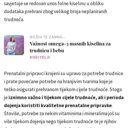
savjetuje se redovan unos folne kiselinu u obliku
dodataka prehrani zbog velikog broja neplaniranih
trudnoća.
MOŽDA TE ZANIMA...
Važnost omega-3 masnih kiselina za
trudnicu i bebu
RODITELJI
Prenatalni pripravci krojeni su upravo za potrebe trudnice
i prate povećane potrebe na hranjivim tvarima koje je
teško osigurati prehranom tijekom cijele trudnoće. Stoga
je
iznimno važno i tijekom cijele trudnoće, ali i perioda
dojenja koristiti kvalitetne prenatalne pripravke
.
Štoviše, potrebe za nekim vitaminima i mineralima još su
više tijekom dojenja nego tijekom trudnoće te je njihov