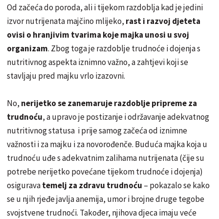
Od začeća do poroda, ali i tijekom razdoblja kad je jedini
izvor nutrijenata majčino mlijeko,
rast i razvoj djeteta
ovisi o hranjivim tvarima koje majka unosi u svoj
organizam
. Zbog toga je razdoblje trudnoće i dojenja s
nutritivnog aspekta iznimno važno, a zahtjevi koji se
stavljaju pred majku vrlo izazovni.
No,
nerijetko se zanemaruje razdoblje pripreme za
trudnoću
, a upravo je postizanje i održavanje adekvatnog
nutritivnog statusa i prije samog začeća od iznimne
važnosti i za majku i za novorođenče. Buduća majka koja u
trudnoću uđe s adekvatnim zalihama nutrijenata (čije su
potrebe nerijetko povećane tijekom trudnoće i dojenja)
osigurava
temelj za zdravu trudnoću
– pokazalo se kako
se u njih rjeđe javlja anemija, umor i brojne druge tegobe
svojstvene trudnoći. Također, njihova djeca imaju veće