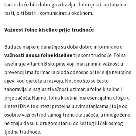
šanse da će biti dobroga zdravlja, dobro jesti, optimalno
rasti, biti bistri i komunicirati s okolinom.
Važnost folne kiseline prije trudnoće
Buduće majke u današnje su doba dobro informirane o
važnosti unosa folne kiseline
tijekom trudnoće. Folna
kiselina je vitamin B skupine koji ima iznimnu važnost u
prevenciji malformacija ploda odnosno oštećenja neuralne
cijevi kod djeteta u razvoju. No, ono što se često
zaboravlja je naglasiti važnost uzimanja folne kiseline i
prije začeća. Naime, folna kiselina ima esencijalnu ulogu u
sintezi DNA te sintezi proteina u svim stanicama što je od
osobite važnosti od samog trenutka začeća, a mnoge žene
ne znaju da su u drugom stanju do šestog ili čak osmog
tjedna trudnoće.