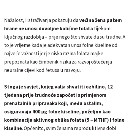
Nažalost, i istraživanja pokazuju da
većina žena putem
hrane ne unosi dovoljne količine folata
tijekom
ključnog razdoblja – prije nego što shvate da su trudne. A
to je vrijeme kada je adekvatan unos folne kiseline od
najveće važnosti jer je niska razina folata majke
prepoznata kao čimbenik rizika za razvoj oštećenja
neuralne cijevi kod fetusa u razvoju.
Stoga je savjet, kojeg valja shvatiti ozbiljno, 12
tjedana prije trudnoće započeti s primjenom
prenatalnih pripravaka koji, među ostalim,
osiguravaju 400 μg folne kiseline, poželjno kao
kombinacija aktivnog oblika folata (5 – MTHF) i folne
kiseline
. Općenito, svim ženama reproduktivne dobi