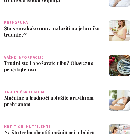
trudnoće te kod dojenja
PREPORUKA
Što se svakako mora nalaziti na jelovniku
trudnice?
VAŽNE INFORMACIJE
Trudni ste i obožavate ribu? Obavezno
pročitajte ovo
TRUDNIČKA TEGOBA
Mučnine u trudnoći ublažite pravilnom
prehranom
KRTITIČNI NUTRIJENTI
Na što treba obratiti pažnju pri odabiru