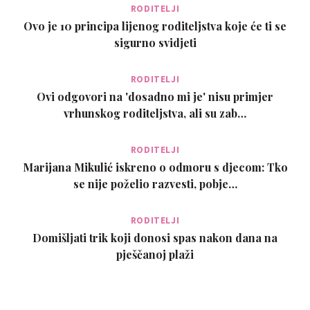
RODITELJI
Ovo je 10 principa lijenog roditeljstva koje će ti se
sigurno svidjeti
RODITELJI
Ovi odgovori na 'dosadno mi je' nisu primjer
vrhunskog roditeljstva, ali su zab…
RODITELJI
Marijana Mikulić iskreno o odmoru s djecom: Tko
se nije poželio razvesti, pobje…
RODITELJI
Domišljati trik koji donosi spas nakon dana na
pješčanoj plaži