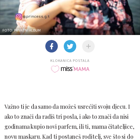
FOTO: PRIVATNI ALBUM
KLOKANICA POSTALA
Važno ti je da samo da možeš usrećiti svoju djecu. I
ako to znači da radiš tri posla, i ako to znači da nisi
godinama kupio novi parfem, ili ti, mama čitateljice,
novu maskaru. Kad ti postaneš roditelj, sve što si do