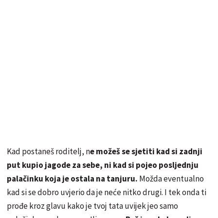
Kad postaneš roditelj, n
e možeš se sjetiti kad si zadnji
put kupio jagode za sebe, ni kad si pojeo posljednju
palačinku koja je ostala na tanjuru.
Možda eventualno
kad si se dobro uvjerio da je neće nitko drugi. I tek onda ti
prođe kroz glavu kako je tvoj tata uvijek jeo samo