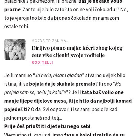
palačinke s pekmezom. Ili prazne.
Baš je nekako volio
prazne
. Zar to nije bilo zato što on ne voli čokoladu!? Ne,
to je vjerojatno bilo da bi one s čokoladnim namazom
ostale tebi.
MOŽDA TE ZANIMA...
Dirljivo pismo majke kćeri zbog kojeg
ćete više cijeniti svoje roditelje
RODITELJI
Je li mamino “
Ja neću, nisam gladna
” stvarno uvijek bilo
istina, ili se
bojala da je skuhala premalo
? Ili ono “
Ma
prejela sam se, neću ja kolače
”? Je li
tata baš volio one
manje lijepe dijelove mesa, ili je htio da najbolji komad
pojedeš ti?
O da. Svi odgovori ti se sami poslože kad
jednom postaneš roditelj...
Prije ćeš priuštiti djetetu nego sebi
Vjerojatno si, kao i svi, imao
fazu u kojoj si mislio da su