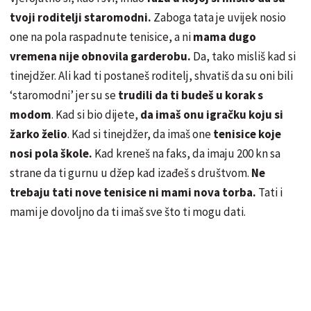
tvoji roditelji staromodni.
Zaboga tata je uvijek nosio
one na pola raspadnute tenisice, a ni
mama dugo
vremena nije obnovila garderobu.
Da, tako misliš kad si
tinejdžer. Ali kad ti postaneš roditelj, shvatiš da su oni bili
‘staromodni’ jer su se
trudili da ti budeš u korak s
modom
. Kad si bio dijete,
da imaš onu igračku koju si
žarko želio
. Kad si tinejdžer, da imaš one
tenisice koje
nosi pola škole.
Kad kreneš na faks, da imaju 200 kn sa
strane da ti gurnu u džep kad izađeš s društvom.
Ne
trebaju tati nove tenisice ni mami nova torba.
Tati i
mami je dovoljno da ti imaš sve što ti mogu dati.