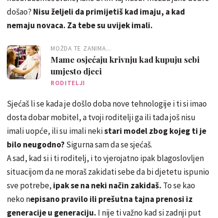
došao?
Nisu željeli da primijetiš kad imaju, a kad
nemaju novaca. Za tebe su uvijek imali.
MOŽDA TE ZANIMA...
Mame osjećaju krivnju kad kupuju sebi
umjesto djeci
RODITELJI
Sjećaš li se kada je došlo doba nove tehnologije i ti si imao
dosta dobar mobitel, a tvoji roditelji ga ili tada još nisu
imali uopće, ili su imali neki
stari model zbog kojeg ti je
bilo neugodno?
Sigurna sam da se sjećaš.
A sad, kad si i ti roditelj, i to vjerojatno ipak blagoslovljen
situacijom da ne moraš zakidati sebe da bi djetetu ispunio
sve potrebe,
ipak se na neki način zakidaš.
To se kao
neko n
episano pravilo ili prešutna tajna prenosi iz
generacije u generaciju.
I nije ti važno kad si zadnji put