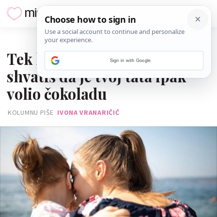
01. TRAVNJA 2021.
Tek kad postaneš roditelj,
Sign in with Google
shvatiš da je tvoj tata ipak
volio čokoladu
KOLUMNU PIŠE
IVONA VRANARIČIĆ