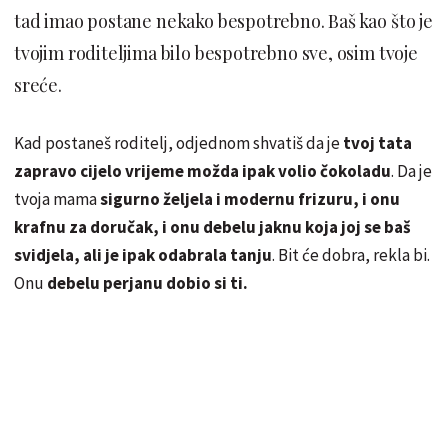
tad imao postane nekako bespotrebno. Baš kao što je
tvojim roditeljima bilo bespotrebno sve, osim tvoje
sreće.
Kad postaneš roditelj, odjednom shvatiš da je
tvoj tata
zapravo cijelo vrijeme možda ipak volio čokoladu
. Da je
tvoja mama
sigurno željela i modernu frizuru, i onu
krafnu za doručak, i onu debelu jaknu koja joj se baš
svidjela, ali je ipak odabrala tanju
. Bit će dobra, rekla bi.
Onu
debelu perjanu dobio si ti.