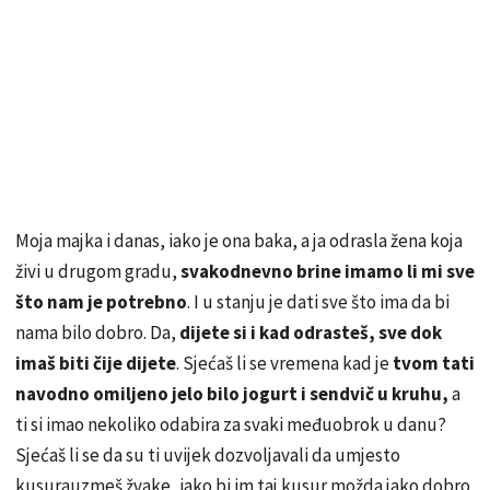
Moja majka i danas, iako je ona baka, a ja odrasla žena koja
živi u drugom gradu,
svakodnevno brine imamo li mi sve
što nam je potrebno
. I u stanju je dati sve što ima da bi
nama bilo dobro. Da,
dijete si i kad odrasteš, sve dok
imaš biti čije dijete
. Sjećaš li se vremena kad je
tvom tati
navodno omiljeno jelo bilo jogurt i sendvič u kruhu,
a
ti si imao nekoliko odabira za svaki međuobrok u danu?
Sjećaš li se da su ti uvijek dozvoljavali da umjesto
kusurauzmeš žvake, iako bi im taj kusur možda jako dobro