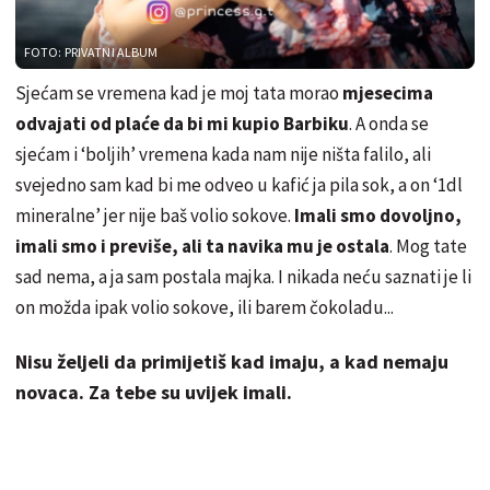
FOTO: PRIVATNI ALBUM
Sjećam se vremena kad je moj tata morao
mjesecima
odvajati od plaće da bi mi kupio Barbiku
. A onda se
sjećam i ‘boljih’ vremena kada nam nije ništa falilo, ali
svejedno sam kad bi me odveo u kafić ja pila sok, a on ‘1dl
mineralne’ jer nije baš volio sokove.
Imali smo dovoljno,
imali smo i previše, ali ta navika mu je ostala
. Mog tate
sad nema, a ja sam postala majka. I nikada neću saznati je li
on možda ipak volio sokove, ili barem čokoladu...
Nisu željeli da primijetiš kad imaju, a kad nemaju
novaca. Za tebe su uvijek imali.