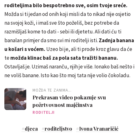
roditeljima bilo bespotrebno sve, osim tvoje sreće.
Možda si ti jedan od onih koji misli da to nikad nije osjetio
na svojoj koži, i imaš sve što poželiš, bez potrebe da
razmišljaš kome to dati - sebi ili djetetu. Ali dati ću ti
banalan primjer da smo svi mi roditelji isti.
Zadnja banana
u košari s voćem.
Uzeo bi je, ali ti prođe kroz glavu da će
te
možda klinac baš za pola sata tražiti bananu.
Ostavljaš je. Uzimaš naranču, njih je više. Ionako baš nešto i
ne voliš banane. Isto kao što moj tata nije volio čokoladu.
MOŽDA TE ZANIMA...
Prekrasan video pokazuje svu
požrtvovnost majčinstva
RODITELJI
#
djeca
#
roditeljstvo
#
Ivona Vranaričić