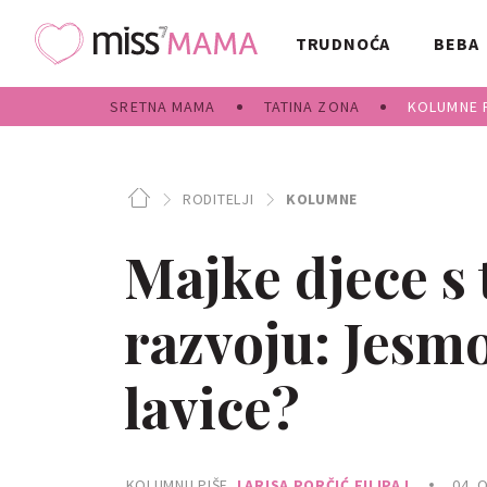
TRUDNOĆA
BEBA
SRETNA MAMA
TATINA ZONA
KOLUMNE 
RODITELJI
KOLUMNE
Majke djece s
razvoju: Jesmo
lavice?
KOLUMNU PIŠE
LARISA PORČIĆ FILIPAJ
04. 