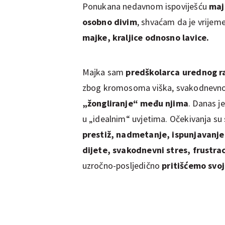
Ponukana nedavnom ispoviješću
maj
osobno divim
, shvaćam da je vrijem
majke, kraljice odnosno lavice.
Majka sam
predškolarca urednog ra
zbog kromosoma viška, svakodnevno
„žongliranje“ među njima
. Danas j
u „idealnim“ uvjetima. Očekivanja su s
prestiž, nadmetanje, ispunjavanje 
dijete, svakodnevni stres, frustrac
uzročno-posljedično
pritišćemo svoj