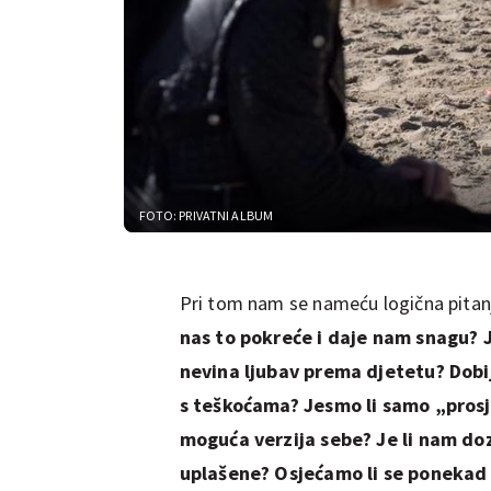
FOTO: PRIVATNI ALBUM
Pri tom nam se nameću logična pitan
nas to pokreće i daje nam snagu? 
nevina ljubav prema djetetu? Dobi
s teškoćama? Jesmo li samo „prosj
moguća verzija sebe? Je li nam do
uplašene? Osjećamo li se ponekad i