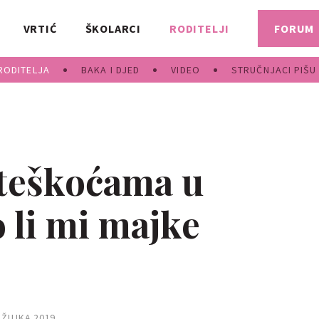
VRTIĆ
ŠKOLARCI
RODITELJI
FORUM
RODITELJA
BAKA I DJED
VIDEO
STRUČNJACI PIŠU
 teškoćama u
 li mi majke
OŽUJKA 2019.