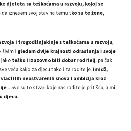
ke djeteta sa teškoćama u razvoju, kojoj se
e da iznesem svoj stav na temu t
ko su te žene,
zvoja i trogodišnjakinje s teškoćama u razvoju
,
 živim i
gledam dvije krajnosti odrastanja i svoje
e jako
teško i izazovno biti dobar roditelj
, pa čak i
ve veća kako za djecu tako i za roditelje.
Imidž,
vlastitih neostvarenih snova i ambicija kroz
ije
... Sve su to stvari koje nas roditelje pritišću, a mi
u djecu.