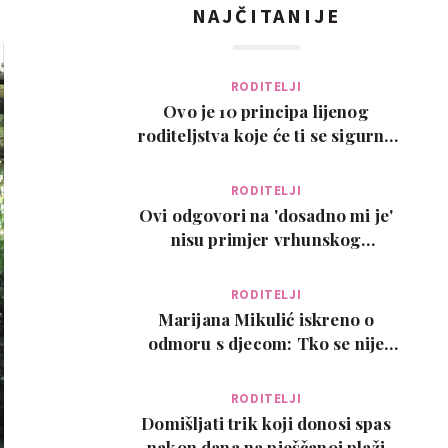
NAJČITANIJE
RODITELJI
Ovo je 10 principa lijenog
roditeljstva koje će ti se sigurno
svidjeti
RODITELJI
Ovi odgovori na 'dosadno mi je'
nisu primjer vrhunskog
roditeljstva, ali su zab…
RODITELJI
Marijana Mikulić iskreno o
odmoru s djecom: Tko se nije
poželio razvesti, pobje…
RODITELJI
Domišljati trik koji donosi spas
nakon dana na pješčanoj plaži