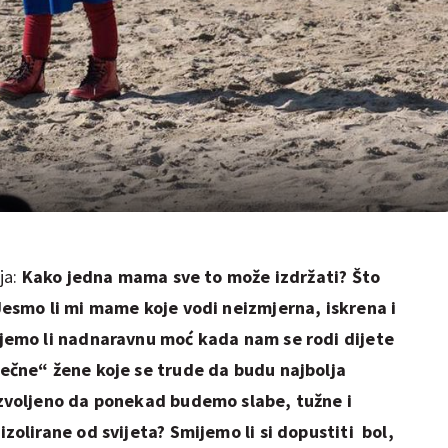
ja:
Kako jedna mama sve to može izdržati? Što
Jesmo li mi mame koje vodi neizmjerna, iskrena i
jemo li nadnaravnu moć kada nam se rodi dijete
ečne“ žene koje se trude da budu najbolja
zvoljeno da ponekad budemo slabe, tužne i
zolirane od svijeta? Smijemo li si dopustiti bol,