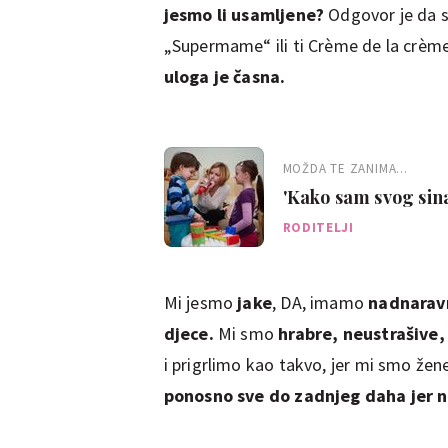
jesmo li usamljene?
Odgovor je da 
„Supermame“ ili ti Crème de la crèm
uloga je časna.
MOŽDA TE ZANIMA...
'Kako sam svog sina
RODITELJI
Mi jesmo
jake
, DA, imamo
nadnaravn
djece.
Mi smo
hrabre, neustrašive,
i prigrlimo kao takvo, jer mi smo žene
ponosno sve do zadnjeg daha jer n