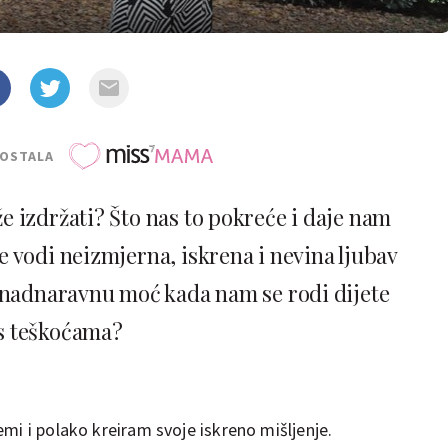
POSTALA
 izdržati? Što nas to pokreće i daje nam
 vodi neizmjerna, iskrena i nevina ljubav
 nadnaravnu moć kada nam se rodi dijete
s teškoćama?
mi i polako kreiram svoje iskreno mišljenje.