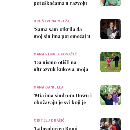
poteškoćama u razvoju
DRUŠTVENA MREŽA
'Sama sam otkrila da
moj sin ima poremećaj u
motoričkom razvoju'
MAMA RENATA KOVAČIĆ
'Da nismo otišli na
ultrazvuk kukova, moja
curica danas ne bi
hodala'
MAMA DANIJELA
'Mia ima sindrom Down i
obožavaju je svi koji je
upoznaju'
OBITELJ DRAŽIĆ
'Labradorica Romi