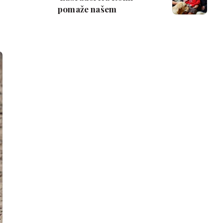
pomaže našem
nepokretnom sinu'