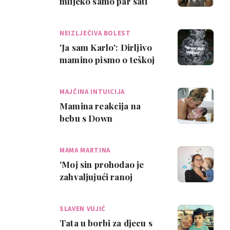
mlijeko samo par sati
nakon operacije srca
NEIZLJEČIVA BOLEST
'Ja sam Karlo': Dirljivo
mamino pismo o teškoj
borbi svog sina
MAJČINA INTUICIJA
Mamina reakcija na
bebu s Down
sindromom: 'Savršena
je'
MAMA MARTINA
'Moj sin prohodao je
zahvaljujući ranoj
dijagnozi, vježbama i
upornosti'
SLAVEN VUJIĆ
Tata u borbi za djecu s