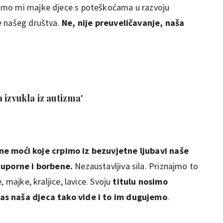
smo mi majke djece s poteškoćama u razvoju
e našeg društva.
Ne, nije preuveličavanje, naša
 izvukla iz autizma'
e moći koje crpimo iz bezuvjetne ljubavi naše
 uporne i borbene.
Nezaustavljiva sila. Priznajmo to
, majke, kraljice, lavice. Svoju
titulu nosimo
as naša djeca tako vide i to im dugujemo
.