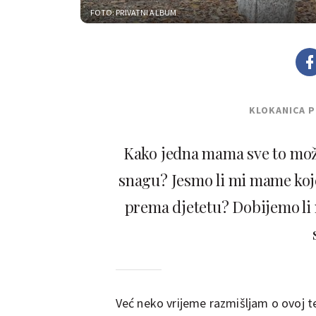
FOTO: PRIVATNI ALBUM
KLOKANICA 
Kako jedna mama sve to može
snagu? Jesmo li mi mame koje
prema djetetu? Dobijemo li
Već neko vrijeme razmišljam o ovoj te