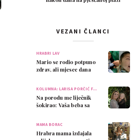
VEZANI ČLANCI
HRABRI LAV
Mario se rodio potpuno
zdrav, ali mjesec dana
kasnije počinje njegova
borba
KOLUMNA: LARISA PORČIĆ F…
Na porodu me liječnik
šokirao: Vaša beba sa
sobom je dovela
prijatelja s imenom…
MAMA BORAC
Hrabra mama izdajala