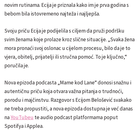
novim rutinama. Ecija je priznala kako im je prva godina s
bebom bila istovremeno najteža i najljepša.
Svoju priču Ecija je podijelila s ciljem da pruži podršku
svim ženama koje prolaze kroz slične situacije. „Svaka žena
mora pronaći svoj oslonac u cijelom procesu, bilo da je to
vjera, obitelj, prijatelji ili stručna pomoć. To je ključno,“
poručila je.
Nova epizoda podcasta „Mame kod Lane“ donosi snažnu i
autentičnu priču koja otvara važna pitanja o trudnoći,
porodu i majčinstvu. Razgovor s Ecijom Belošević svakako
ne treba propustiti, a nova epizoda dostupna je već danas
na
YouTubeu
te audio podcast platformama poput
Spotifya i Applea.