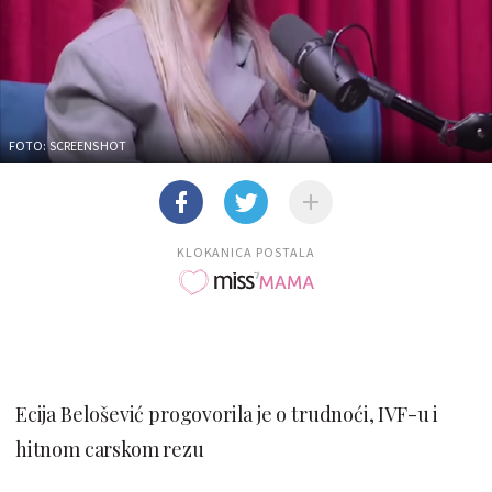
FOTO: SCREENSHOT
KLOKANICA POSTALA
Ecija Belošević progovorila je o trudnoći, IVF-u i
hitnom carskom rezu