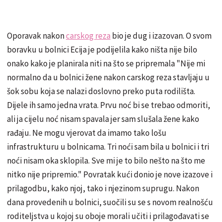
Oporavak nakon
carskog reza
bio je dug i izazovan. O svom
boravku u bolnici Ecija je podijelila kako ništa nije bilo
onako kako je planirala niti na što se pripremala "Nije mi
normalno da u bolnici žene nakon carskog reza stavljaju u
šok sobu koja se nalazi doslovno preko puta rodilišta.
Dijele ih samo jedna vrata. Prvu noć bi se trebao odmoriti,
ali ja cijelu noć nisam spavala jer sam slušala žene kako
rađaju. Ne mogu vjerovat da imamo tako lošu
infrastrukturu u bolnicama. Tri noći sam bila u bolnici i tri
noći nisam oka sklopila. Sve mi je to bilo nešto na što me
nitko nije pripremio." Povratak kući donio je nove izazove i
prilagodbu, kako njoj, tako i njezinom suprugu. Nakon
dana provedenih u bolnici, suočili su se s novom realnošću
roditeljstva u kojoj su oboje morali učiti i prilagođavati se