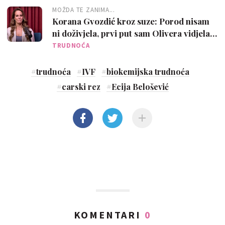
MOŽDA TE ZANIMA...
Korana Gvozdić kroz suze: Porod nisam
ni doživjela, prvi put sam Olivera vidjela
na slici, a držala nakon 25 dana
TRUDNOĆA
#
trudnoća
#
IVF
#
biokemijska trudnoća
#
carski rez
#
Ecija Belošević
KOMENTARI
0