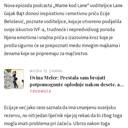
Nova epizoda podcasta „Mame kod Lane“ voditeljice Lane
Gojak Bajt donosi inspirativnu i emotivnu priču Ecije
Belošević, poznate voditeljice, koja je otvoreno podijelila
svoje iskustvo IVF-a, trudnoće i nepredvidivog poroda.
Njena emotivna i snažna priča o izazovima kroz koje je
prošla sigurno će se prepoznati među mnogim majkama i
ženama koje se pripremaju za majčinstvo.
MOŽDA TE ZANIMA...
Dvina Meler: Prestala sam brojati
potpomognute oplodnje nakon desete, a
znala sam da nikad neću odustati
TRUDNOĆA
Ecija je već jako rano saznala da ima smanjenu ovarijsku
rezervu, no niti jedan liječnik nije joj rekao da bi zbog toga
mogla imati problema pri začeću. Ubrzo nakon toga