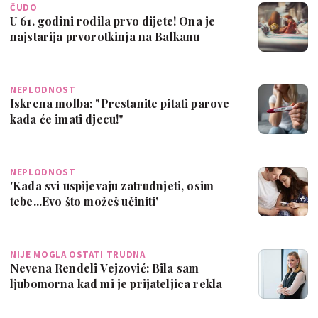
ČUDO
U 61. godini rodila prvo dijete! Ona je
najstarija prvorotkinja na Balkanu
NEPLODNOST
Iskrena molba: "Prestanite pitati parove
kada će imati djecu!"
NEPLODNOST
'Kada svi uspijevaju zatrudnjeti, osim
tebe...Evo što možeš učiniti'
NIJE MOGLA OSTATI TRUDNA
Nevena Rendeli Vejzović: Bila sam
ljubomorna kad mi je prijateljica rekla
da je…