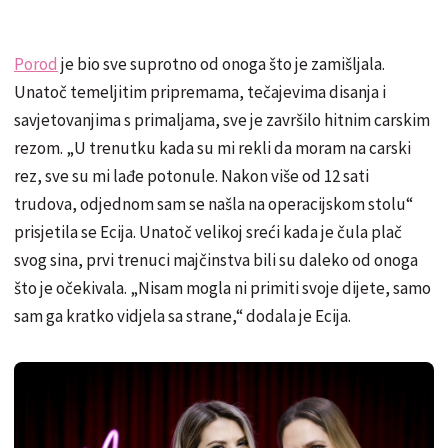
Porod
je bio sve suprotno od onoga što je zamišljala.
Unatoč temeljitim pripremama, tečajevima disanja i
savjetovanjima s primaljama, sve je završilo hitnim carskim
rezom. „U trenutku kada su mi rekli da moram na carski
rez, sve su mi lađe potonule. Nakon više od 12 sati
trudova, odjednom sam se našla na operacijskom stolu“
prisjetila se Ecija. Unatoč velikoj sreći kada je čula plač
svog sina, prvi trenuci majčinstva bili su daleko od onoga
što je očekivala. „Nisam mogla ni primiti svoje dijete, samo
sam ga kratko vidjela sa strane,“ dodala je Ecija.