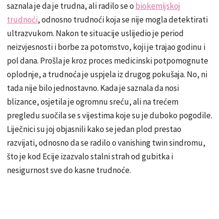
saznala je da je trudna, ali radilo se o
biokemijskoj
trudnoći
, odnosno trudnoći koja se nije mogla detektirati
ultrazvukom. Nakon te situacije uslijedio je period
neizvjesnosti i borbe za potomstvo, koji je trajao godinu i
pol dana. Prošla je kroz proces medicinski potpomognute
oplodnje, a trudnoća je uspjela iz drugog pokušaja. No, ni
tada nije bilo jednostavno. Kada je saznala da nosi
blizance, osjetila je ogromnu sreću, ali na trećem
pregledu suočila se s vijestima koje su je duboko pogodile.
Liječnici su joj objasnili kako se jedan plod prestao
razvijati, odnosno da se radilo o vanishing twin sindromu,
što je kod Ecije izazvalo stalni strah od gubitka i
nesigurnost sve do kasne trudnoće.