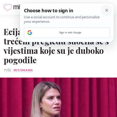
19. VELJAČE 2025.
Ecija Belošević o trudnoći: Na
Sign in with Google
trećem pregledu suočila se s
vijestima koje su je duboko
pogodile
PIŠE
MISSMAMA