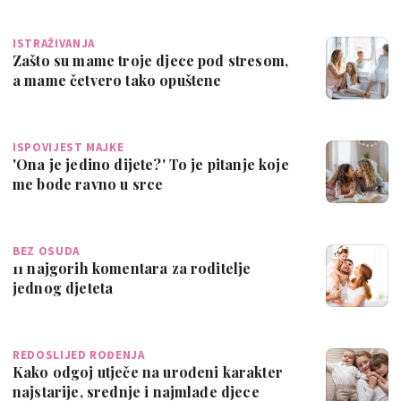
ISTRAŽIVANJA
Zašto su mame troje djece pod stresom,
a mame četvero tako opuštene
ISPOVIJEST MAJKE
'Ona je jedino dijete?' To je pitanje koje
me bode ravno u srce
BEZ OSUDA
11 najgorih komentara za roditelje
jednog djeteta
REDOSLIJED ROĐENJA
Kako odgoj utječe na urođeni karakter
najstarije, srednje i najmlađe djece