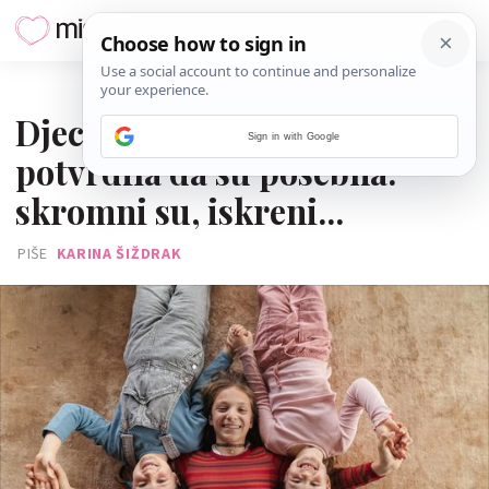
31. SIJEČNJA 2025.
Djeca u sredini? I znanost je
Sign in with Google
potvrdila da su posebna:
skromni su, iskreni...
PIŠE
KARINA ŠIŽDRAK