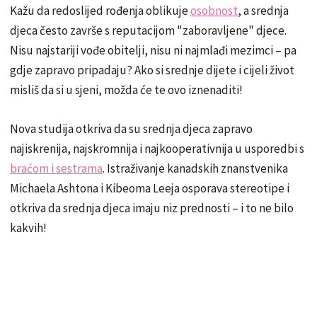
Kažu da redoslijed rođenja oblikuje
osobnost
, a srednja
djeca često završe s reputacijom "zaboravljene" djece.
Nisu najstariji vođe obitelji, nisu ni najmlađi mezimci – pa
gdje zapravo pripadaju? Ako si srednje dijete i cijeli život
misliš da si u sjeni, možda će te ovo iznenaditi!
Nova studija otkriva da su srednja djeca zapravo
najiskrenija, najskromnija i najkooperativnija u usporedbi s
braćom i sestrama
. Istraživanje kanadskih znanstvenika
Michaela Ashtona i Kibeoma Leeja osporava stereotipe i
otkriva da srednja djeca imaju niz prednosti – i to ne bilo
kakvih!