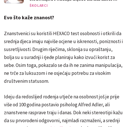
djeteta
ŠKOLARCI
Evo što kaže znanost?
Znanstvenici su koristili HEXACO test osobnosti i otkrili da
srednja djeca imaju najviše ocjene u iskrenosti, poniznosti i
susretljivosti. Drugim riječima, sklonija su opraštanju,
bolja su u suradnji i rjeđe planiraju kako izvući korist za
sebe. Osim toga, pokazalo se da ih ne zanima manipulacija,
ne trče za luksuzom i ne osjećaju potrebu za visokim
društvenim statusom.
Ideju da redoslijed rođenja utječe na osobnost još je prije
više od 100 godina postavio psiholog Alfred Adler, ali
znanstvene rasprave traju i danas. Dok neki stereotipi kažu
da su prvorođeni odgovorni, najmlađi razmaženi, a srednji