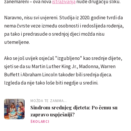
zanemareni – ova nova
istraživanja
nude drugačiju sliku.
Naravno, nisu svi uvjereni. Studija iz 2020. godine tvrdi da
nema čvrste veze između osobnosti i redoslijeda rođenja,
pa tako i predrasude o srednjoj djeci možda nisu
utemeljene.
Ako se još uvijek osjećaš "izgubljeno" kao srednje dijete,
sjeti se da su Martin Luther King Jr., Madonna, Warren
Buffett i Abraham Lincoln također bili srednja djeca.
Izgleda da nije tako loše biti negdje u sredini.
MOŽDA TE ZANIMA...
Sindrom srednjeg djeteta: Po čemu su
zapravo uspješniji?
ŠKOLARCI