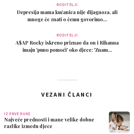
RODITELJI
Depresija mama kućanica nije dijagnoza, ali
mnoge će znati o čemu govorimo…
RODITELJI
A$AP Rocky iskreno priznao da on i Rihanna
imaju 'puno pomoći' oko djece: 'Znam…
VEZANI ČLANCI
IZ PRVE RUKE
Najveće prednosti i mane velike dobne
razlike između djece