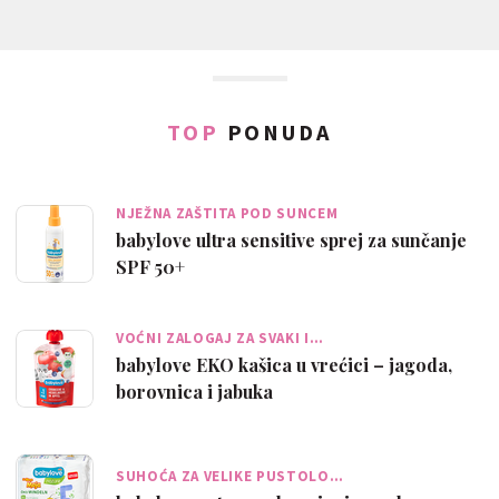
TOP
PONUDA
NJEŽNA ZAŠTITA POD SUNCEM
babylove ultra sensitive sprej za sunčanje
SPF 50+
VOĆNI ZALOGAJ ZA SVAKI I…
babylove EKO kašica u vrećici – jagoda,
borovnica i jabuka
SUHOĆA ZA VELIKE PUSTOLO…