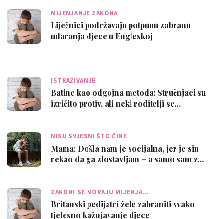
MIJENJANJE ZAKONA
Liječnici podržavaju potpunu zabranu
udaranja djece u Engleskoj
ISTRAŽIVANJE
Batine kao odgojna metoda: Stručnjaci su
izričito protiv, ali neki roditelji se…
NISU SVJESNI ŠTO ČINE
Mama: Došla nam je socijalna, jer je sin
rekao da ga zlostavljam – a samo sam z…
ZAKONI SE MORAJU MIJENJA…
Britanski pedijatri žele zabraniti svako
tjelesno kažnjavanje djece