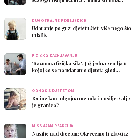
DUGOTRAJNE POSLJEDICE
Udaranje po guzi djetetu šteti više nego što
mislite
FIZIČKO KAŽNJAVANJE
'Razumna fizička sila': Još jedna zemlja u
kojoj će se na udaranje djeteta gled…
ODNOS S DJETETOM
Batine kao odgojna metoda i nasilje: Gdje
je granica?
MISSMAMA REAKCIJA
Nasilje nad djecom: Okrećemo li glavu iz