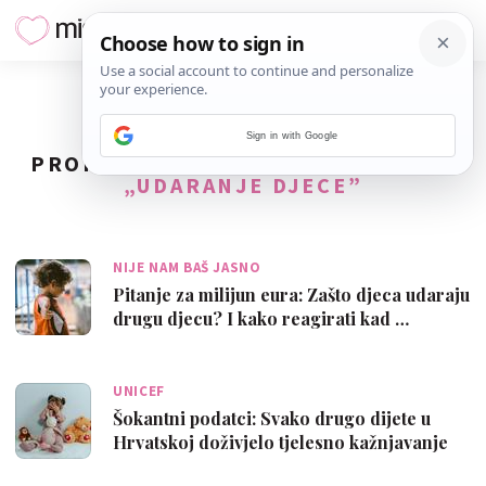
Sign in with Google
PRONAĐENO
21
REZULTATA ZA TAG
„UDARANJE DJECE”
NIJE NAM BAŠ JASNO
Pitanje za milijun eura: Zašto djeca udaraju
drugu djecu? I kako reagirati kad …
UNICEF
Šokantni podatci: Svako drugo dijete u
Hrvatskoj doživjelo tjelesno kažnjavanje