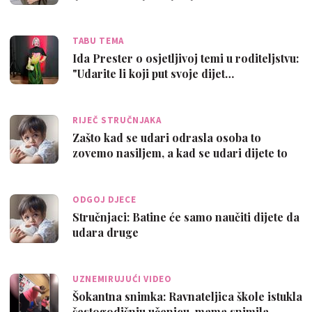
TABU TEMA
Ida Prester o osjetljivoj temi u roditeljstvu:
"Udarite li koji put svoje dijet…
RIJEČ STRUČNJAKA
Zašto kad se udari odrasla osoba to
zovemo nasiljem, a kad se udari dijete to
z…
ODGOJ DJECE
Stručnjaci: Batine će samo naučiti dijete da
udara druge
UZNEMIRUJUĆI VIDEO
Šokantna snimka: Ravnateljica škole istukla
šestogodišnju učenicu, mama snimila…