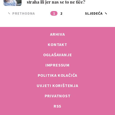
straha ili jer nas se to ne tiče?
PRETHODNA
1
2
SLJEDEĆA
ARHIVA
KONTAKT
OGLAŠAVANJE
IMPRESSUM
POLITIKA KOLAČIĆA
UVJETI KORIŠTENJA
PRIVATNOST
RSS