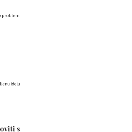
to problem
ljenu ideju
viti s