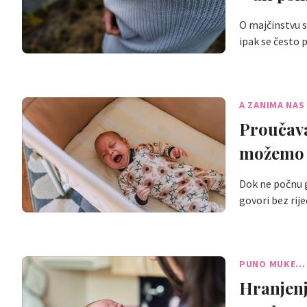
O majčinstvu s
ipak se često 
A ZANIMA NAS
Proučava
možemo d
Dok ne počnu g
govori bez rije
PUNO MUKE...
Hranjenj