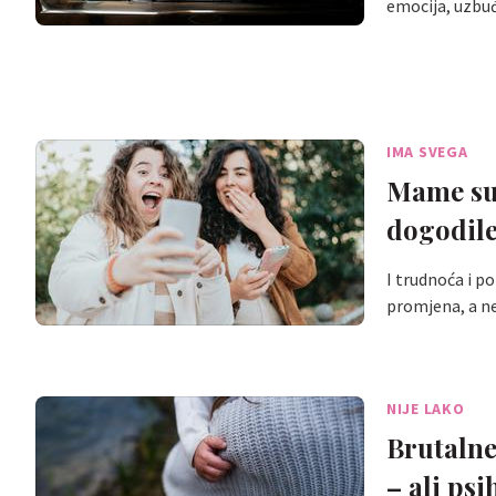
emocija, uzbuđe
IMA SVEGA
Mame su 
dogodil
I trudnoća i p
promjena, a ne
NIJE LAKO
Brutalne
– ali psi