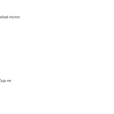
 Nekad nismo
čuju ne