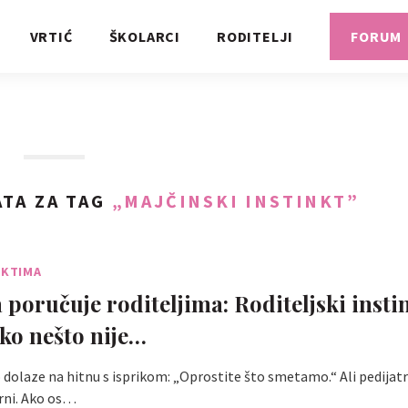
VRTIĆ
ŠKOLARCI
RODITELJI
FORUM
TA ZA TAG
„MAJČINSKI INSTINKT”
NKTIMA
a poručuje roditeljima: Roditeljski insti
ako nešto nije…
o dolaze na hitnu s isprikom: „Oprostite što smetamo.“ Ali pedijatr
rni. Ako os…