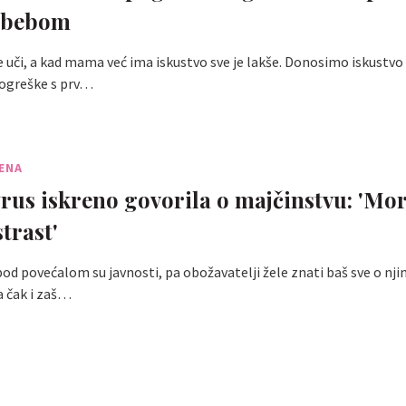
 bebom
e uči, a kad mama već ima iskustvo sve je lakše. Donosimo iskustv
pogreške s prv…
ENA
rus iskreno govorila o majčinstvu: 'Mor
strast'
od povećalom su javnosti, pa obožavatelji žele znati baš sve o nji
a čak i zaš…