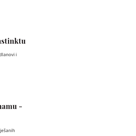
nstinktu
dlanovi i
 mamu -
ješanih