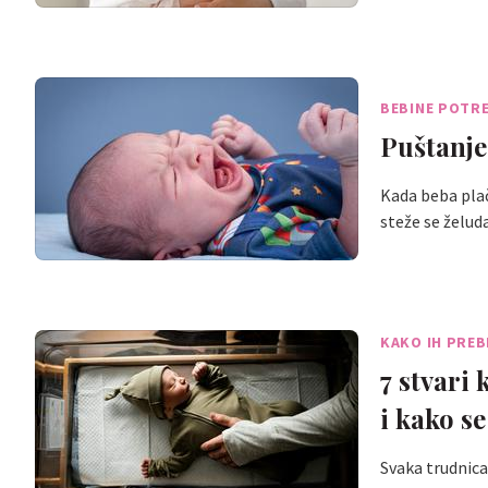
BEBINE POTR
Puštanje
Kada beba plač
steže se želu
KAKO IH PREB
7 stvari
i kako se
Svaka trudnic