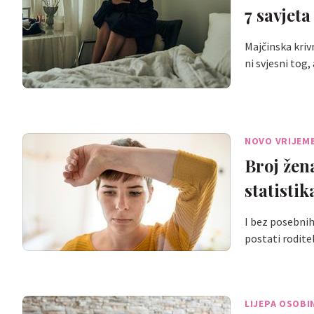
7 savjet
Majčinska kriv
ni svjesni tog
NOVO VRIJEM
Broj žen
statisti
I bez posebnih
postati rodite
LIJEPA OSOBI