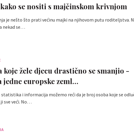
a kako se nositi s majčinskom krivnjom
nja je nešto što prati većinu majki na njihovom putu roditeljstva.
, a nekad se…
E
a koje žele djecu drastično se smanjio -
ka jedne europske zeml…
 statistika i informacija možemo reći da je broj osoba koje se odlu
lji sve veći. No…
NA