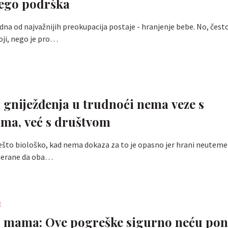
nego podrška
dna od najvažnijih preokupacija postaje - hranjenje bebe. No, čes
oji, nego je pro…
gniježđenja u trudnoći nema veze s
ma, već s društvom
 nešto biološko, kad nema dokaza za to je opasno jer hrani neuteme
tjerane da oba…
E
mama: Ove pogreške sigurno neću pono