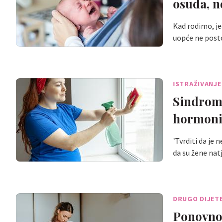
osuda, 
Kad rodimo, je
uopće ne post
ISTRAŽIVANJE
Sindrom 
hormoni
'Tvrditi da je
da su žene na
DRUGO DIJET
Ponovno 