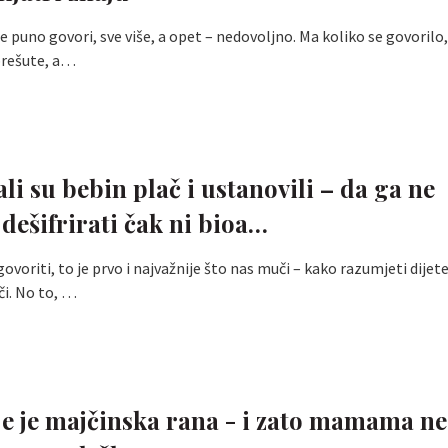
e puno govori, sve više, a opet – nedovoljno. Ma koliko se govorilo,
prešute, a…
li su bebin plač i ustanovili – da ga ne
ešifrirati čak ni bioa…
ovoriti, to je prvo i najvažnije što nas muči – kako razumjeti dijet
či. No to, …
e je majčinska rana - i zato mamama ne