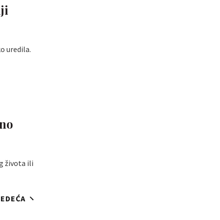
ji
o uredila.
lno
 života ili
JEDEĆA