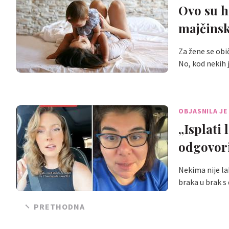
Ovo su h
majčinsk
Za žene se obi
No, kod nekih 
OBJASNILA JE
„Isplati
odgovori
Nekima nije lak
braka u brak 
PRETHODNA