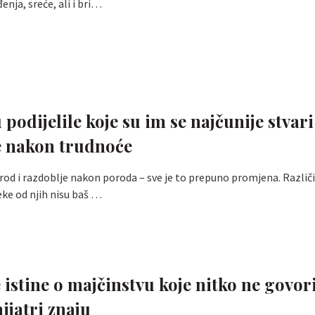
nja, sreće, ali i bri…
podijelile koje su im se najčunije stvari
e nakon trudnoće
orod i razdoblje nakon poroda – sve je to prepuno promjena. Različi
ke od njih nisu baš …
 istine o majčinstvu koje nitko ne govor
hijatri znaju