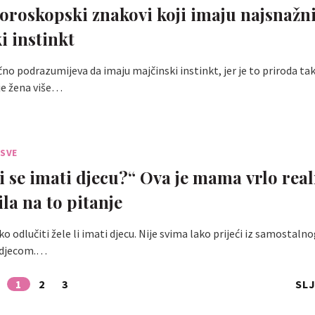
oroskopski znakovi koji imaju najsnažni
i instinkt
čno podrazumijeva da imaju majčinski instinkt, jer je to priroda tak
je žena više…
 SVE
 li se imati djecu?“ Ova je mama vrlo rea
la na to pitanje
o odlučiti žele li imati djecu. Nije svima lako prijeći iz samostalnog
s djecom.…
1
2
3
SL