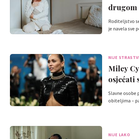
drugom
Roditeljstvo s
je navela sve 
NIJE STRASTV
Miley Cy
osjećati 
Slavne osobe p
obiteljima – p
NIJE LAKO