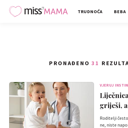
TRUDNOĆA
BEBA
PRONAĐENO
31
REZULTA
VJERUJ INSTI
Liječnic
griješi, 
Roditelji čest
ne, niste napo