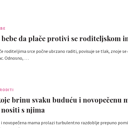
EBE
 bebe da plače protivi se roditeljskom i
e roditeljima srce počne ubrzano raditi, povisuje se tlak, znoje se 
dac. Odnosno, …
RODITI
 koje brinu svaku buduću i novopečenu
 nositi s njima
a i novopečena mama prolazi turbulentno razdoblje prepuno pomi