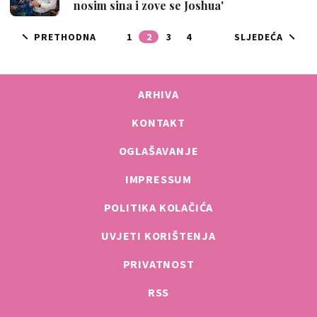
nosim sina i zove se Joshua'
PRETHODNA
1
2
3
4
SLJEDEĆA
ARHIVA
KONTAKT
OGLAŠAVANJE
IMPRESSUM
POLITIKA KOLAČIĆA
UVJETI KORIŠTENJA
PRIVATNOST
RSS