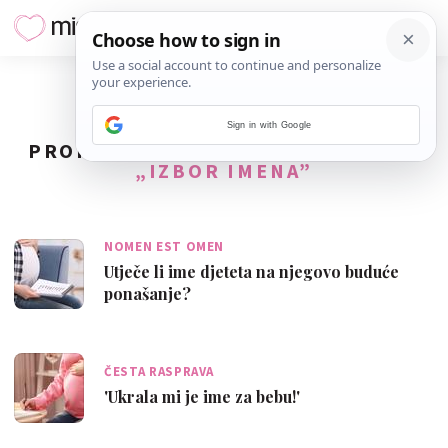
Sign in with Google
PRONAĐENO
48
REZULTATA ZA TAG
„IZBOR IMENA”
NOMEN EST OMEN
Utječe li ime djeteta na njegovo buduće
ponašanje?
ČESTA RASPRAVA
'Ukrala mi je ime za bebu!'