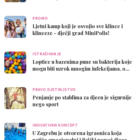
PROMO
Ljetni kamp koji je osvojio sve klince i
klinceze - dječji grad MiniPolis!
ISTRAŽIVANJE
Loptice u bazenima pune su bakterija koje
mogu biti uzrok mnogim infekcijama, o…
PRAVO DJETINJSTVO
Penjanje po stablima za djecu je sigurnije
nego sport
INOVATIVAN KONCEPT
U Zagrebu je otvorena igraonica koja
potiče emocionalni i fizički razvoj djece