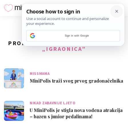
Sign in with Google
PRONAĐENO
49
REZULTATA ZA TAG
„IGRAONICA”
MISSMAMA
MiniPolis traži svog prvog gradonačelnika
NIKAD ZABAVNIJE LJETO
U MiniPolis je stigla nova vodena atrakcija
– bazen s junior pedalinama!