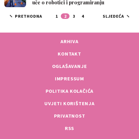
uče o robotici i programiranju
PRETHODNA
1
2
3
4
SLJEDEĆA
ARHIVA
KONTAKT
OGLAŠAVANJE
IMPRESSUM
POLITIKA KOLAČIĆA
UVJETI KORIŠTENJA
PRIVATNOST
RSS