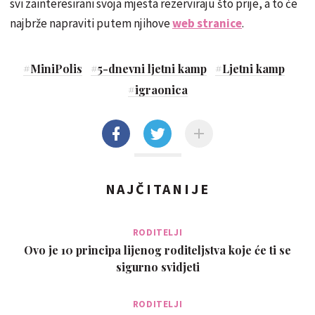
svi zainteresirani svoja mjesta rezerviraju što prije, a to će
najbrže napraviti putem njihove
web stranice
.
#
MiniPolis
#
5-dnevni ljetni kamp
#
Ljetni kamp
#
igraonica
NAJČITANIJE
RODITELJI
Ovo je 10 principa lijenog roditeljstva koje će ti se
sigurno svidjeti
RODITELJI