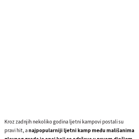
Kroz zadnjih nekoliko godina ljetni kampovi postali su
pravi hit, a
najpopularniji ljetni kamp među mališanima
glavnog grada je onaj koji se održava u prvom dječjem