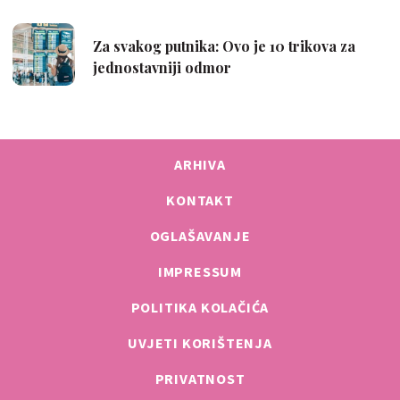
ARHIVA
KONTAKT
OGLAŠAVANJE
IMPRESSUM
POLITIKA KOLAČIĆA
UVJETI KORIŠTENJA
PRIVATNOST