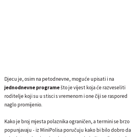
Djecu je, osim na petodnevne, moguće upisati i na
jednodnevne programe
što je vijest koja će razveseliti
roditelje koji su u stisci s vremenom i one čiji se raspored
naglo promijenio.
Kako je broj mjesta polaznika ograničen, a termini se brzo
popunjavaju - iz MiniPolisa poručuju kako bi bilo dobro da