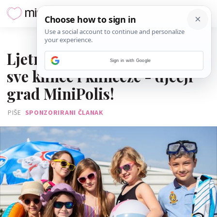
09. LIPNJA 2022.
Ljetni kamp koji je osvojio
Sign in with Google
sve klince i klinceze - dječji
grad MiniPolis!
PIŠE
SPONZORIRANI ČLANAK