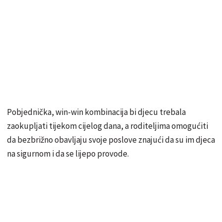
Pobjednička, win-win kombinacija bi djecu trebala
zaokupljati tijekom cijelog dana, a roditeljima omogućiti
da bezbrižno obavljaju svoje poslove znajući da su im djeca
na sigurnom i da se lijepo provode.