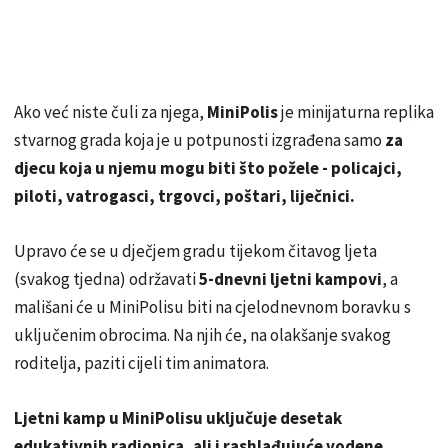
Ako već niste čuli za njega,
MiniPolis
je minijaturna replika
stvarnog grada koja je u potpunosti izgrađena samo
za
djecu koja u njemu mogu biti što požele - policajci,
piloti, vatrogasci, trgovci, poštari, liječnici.
Upravo će se u dječjem gradu tijekom čitavog ljeta
(svakog tjedna) održavati
5-dnevni ljetni kampovi
, a
mališani će u MiniPolisu biti na cjelodnevnom boravku s
uključenim obrocima. Na njih će, na olakšanje svakog
roditelja, paziti cijeli tim animatora.
Ljetni kamp u MiniPolisu uključuje desetak
edukativnih radionica, ali i rashlađujuće vodene