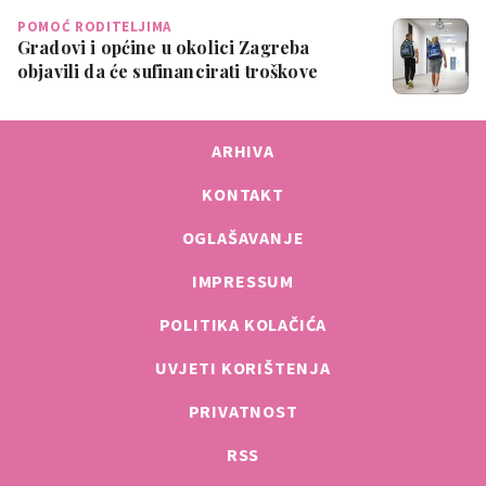
POMOĆ RODITELJIMA
Gradovi i općine u okolici Zagreba
objavili da će sufinancirati troškove
školov…
ARHIVA
KONTAKT
OGLAŠAVANJE
IMPRESSUM
POLITIKA KOLAČIĆA
UVJETI KORIŠTENJA
PRIVATNOST
RSS