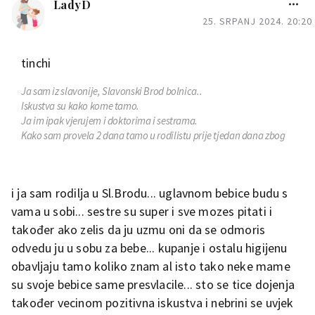
LadyD
25. SRPANJ 2024. 20:20
tinchi
Ja sam iz slavonije, Slavonski Brod bolnica..
Iskustva su kako kome tamo.
Ja im ipak vjerujem i doktorima i sestrama.
Kako sam provela 2 dana tamo u rodilistu prije tjedan dana zbog
bubreznog napadaja malo sam vidjela kako to funkcjonira ali ne i
kako je kada zene rode.
Nitko o tome neprica i bas mi glupo nekoga pitati.
i ja sam rodilja u Sl.Brodu... uglavnom bebice budu s
Nadam se da cu se snaci..
I moja beba 2 dana neka mirna, imam osjecaj da su joj leda na
vama u sobi... sestre su super i sve mozes pitati i
pupku mom pa bas i neosjetim jake udarce kao prije
također ako zelis da ju uzmu oni da se odmoris
odvedu ju u sobu za bebe... kupanje i ostalu higijenu
obavljaju tamo koliko znam al isto tako neke mame
su svoje bebice same presvlacile... sto se tice dojenja
također vecinom pozitivna iskustva i nebrini se uvjek