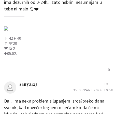
ima dezurnih od 0-24h... zato nebrini nesumnjam u
tebe ni malo 💪❤️
👦 42👧40
👨 💙20
💗👱 2
➕️05.02.
0
sanya123
25. SRPANJ 2024. 20:58
Da li ima neka problem s lupanjem srca?preko dana
sve ok, kad navečer legnem osječam ko da će mi