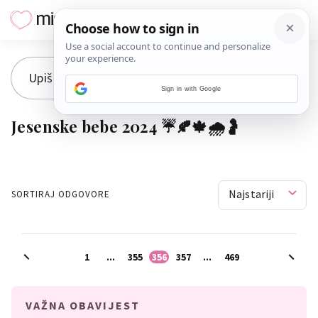
Sign in with Google
Jesenske bebe 2024 ☔️🍂🍁🌧️🤰
Najstariji
SORTIRAJ ODGOVORE
1
...
355
356
357
...
469
VAŽNA OBAVIJEST