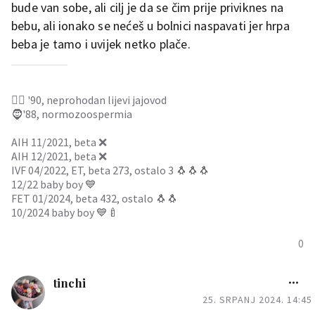
bude van sobe, ali cilj je da se čim prije priviknes na
bebu, ali ionako se nećeš u bolnici naspavati jer hrpa
beba je tamo i uvijek netko plače.
👱‍♀️ '90, neprohodan lijevi jajovod
🧔'88, normozoospermia
AIH 11/2021, beta ❌
AIH 12/2021, beta ❌
IVF 04/2022, ET, beta 273, ostalo 3 🐧🐧🐧
12/22 baby boy 💙
FET 01/2024, beta 432, ostalo 🐧🐧
10/2024 baby boy 💙🍼
0
tinchi
25. SRPANJ 2024. 14:45