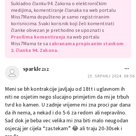
Sukladno članku 94. Zakona o elektroničkim
medijima, komentiranje članaka na web portalu
Miss7Mama dopušteno je samo registriranim
korisnicima. Svaki korisnik koji želi komentirati
članke obvezan je prethodno se upoznati s
Pravilima komentiranja
na web portalu
Miss7Mama te sa
zabranama propisanim stavkom
2. članka 94. Zakona.
sparkle212
25. SRPANJ 2024. 08:56
Meni se bh kontrakcije javljaju od 18tt i uglavnom ih
niti ne osjetim nego slucajno primjetim da mi je trbuh
tvrd ko kamen. U zadnje vrijeme mi zna proci par dana
da ih nema, a nekad i do 5-6 za redom ali nepravilno.
Sad dok je beba vec velika mi zna biti malo neugodan
osjecaj jer cijela “zastekam” 😂 ali traju 20-30sek i