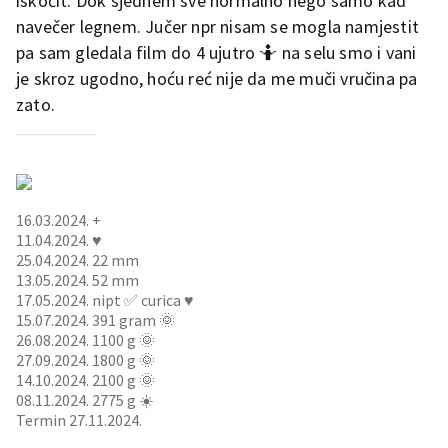
iskočit. Dok sjednem sve normalno nego samo kad
navečer legnem. Jučer npr nisam se mogla namjestit
pa sam gledala film do 4 ujutro 🤷 na selu smo i vani
je skroz ugodno, hoću reć nije da me muči vručina pa
zato.
16.03.2024. +
11.04.2024. ♥️
25.04.2024. 22 mm
13.05.2024. 52 mm
17.05.2024. nipt ✅ curica ♥️
15.07.2024. 391 gram 🌞
26.08.2024. 1100 g 🌞
27.09.2024. 1800 g 🌞
14.10.2024. 2100 g 🌞
08.11.2024. 2775 g ☀️
Termin 27.11.2024.