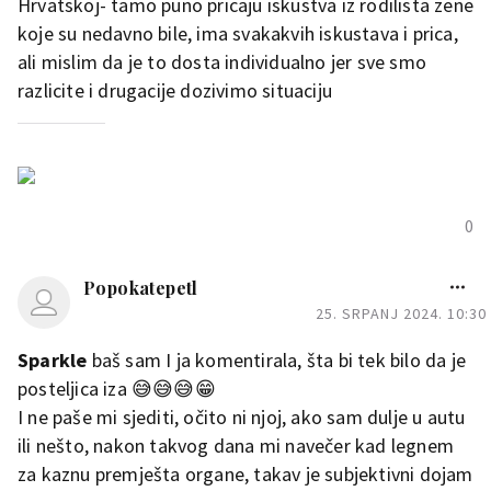
Hrvatskoj- tamo puno pricaju iskustva iz rodilista zene
koje su nedavno bile, ima svakakvih iskustava i prica,
ali mislim da je to dosta individualno jer sve smo
razlicite i drugacije dozivimo situaciju
0
Popokatepetl
25. SRPANJ 2024. 10:30
Sparkle
baš sam I ja komentirala, šta bi tek bilo da je
posteljica iza 😅😅😅😁
I ne paše mi sjediti, očito ni njoj, ako sam dulje u autu
ili nešto, nakon takvog dana mi navečer kad legnem
za kaznu premješta organe, takav je subjektivni dojam