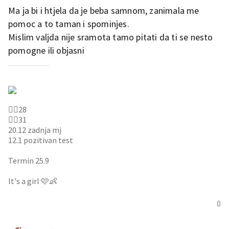
Ma ja bi i htjela da je beba samnom, zanimala me
pomoc a to taman i spominjes.
Mislim valjda nije sramota tamo pitati da ti se nesto
pomogne ili objasni
👱‍♀️28
🧔‍♂️31
20.12 zadnja mj
12.1 pozitivan test
Termin 25.9
It's a girl 🩷👶
0