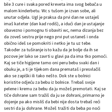
bile 3 cure i svaka pored kreveta ima svog bebača u
malom kinderbetu. Wc s tušom je izvan sobe, ali
unutar odjela. Ugl je praksa da prvi dan ne ustaješ
imaš kateter (dan kad rodiš), a idući dan je ustajanje
obavezno i pomognu ti obaviti wc, nema dizanja bez
da zoveš sestru prije nego prvi put ustaneš i onda
obično ideš se pomokriti i netko je tu uz tebe.
Također za tuširanje isto kažu da je bolje da ih se
pozove jer lako se zavrti u glavi pa da ima tko pomoći.
Kaj se tiče higijene tamo oni peru bebu svaki dan i
obuku je, a ti je tijekom dana premataš i presvlačiš
ako se zapiški ili tako nešto. Dok ste u bolnici
koristite odjeću za bebu iz bolnice. Trebaš svoje
pelene i kremu za bebu da ju možeš premotati. Kaj se
tiče dohrane sam tražiš da ju se dohrani, primarno je
dojenje pa ako misliš da bebi nije dosta trebaš reći
sestri da ju dohrane. Možeš tražiti da beba po noći