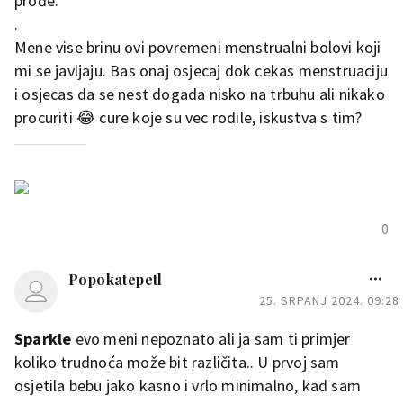
prođe.
.
Mene vise brinu ovi povremeni menstrualni bolovi koji
mi se javljaju. Bas onaj osjecaj dok cekas menstruaciju
i osjecas da se nest dogada nisko na trbuhu ali nikako
procuriti 😂 cure koje su vec rodile, iskustva s tim?
0
Popokatepetl
25. SRPANJ 2024. 09:28
Sparkle
evo meni nepoznato ali ja sam ti primjer
koliko trudnoća može bit različita.. U prvoj sam
osjetila bebu jako kasno i vrlo minimalno, kad sam