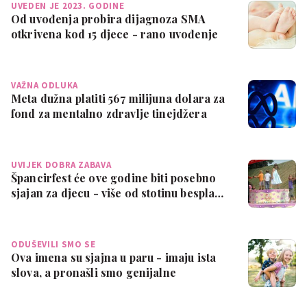
UVEDEN JE 2023. GODINE
Od uvođenja probira dijagnoza SMA
otkrivena kod 15 djece - rano uvođenje
terapi…
VAŽNA ODLUKA
Meta dužna platiti 567 milijuna dolara za
fond za mentalno zdravlje tinejdžera
UVIJEK DOBRA ZABAVA
Špancirfest će ove godine biti posebno
sjajan za djecu - više od stotinu bespla…
ODUŠEVILI SMO SE
Ova imena su sjajna u paru - imaju ista
slova, a pronašli smo genijalne
kombina…