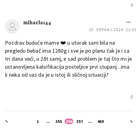
0
mihaela144
25. SRPANJ 2024. 22:01
Pozdrav buduće mame ❤️ u utorak sam bila na
pregledu bebač ima 1280g i sve je po planu čak je i za
tri dana veći, u 28t samj, e sad problem je taj što mi je
ustanovljena kalsifikacija posteljice prvi stupanj...ima
li neka od vas da je u istoj ili sličnoj situaciji?
0
1
...
355
356
357
...
469