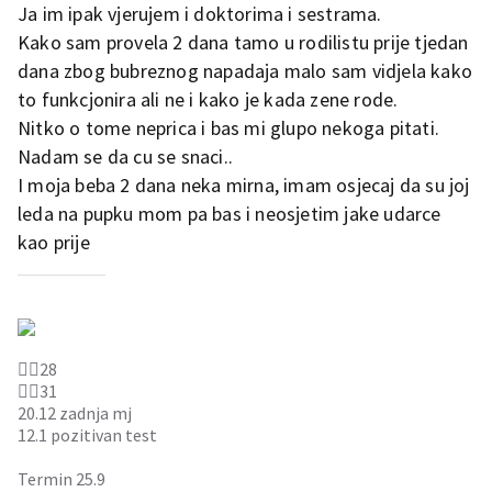
Ja im ipak vjerujem i doktorima i sestrama.
Kako sam provela 2 dana tamo u rodilistu prije tjedan
dana zbog bubreznog napadaja malo sam vidjela kako
to funkcjonira ali ne i kako je kada zene rode.
Nitko o tome neprica i bas mi glupo nekoga pitati.
Nadam se da cu se snaci..
I moja beba 2 dana neka mirna, imam osjecaj da su joj
leda na pupku mom pa bas i neosjetim jake udarce
kao prije
👱‍♀️28
🧔‍♂️31
20.12 zadnja mj
12.1 pozitivan test
Termin 25.9