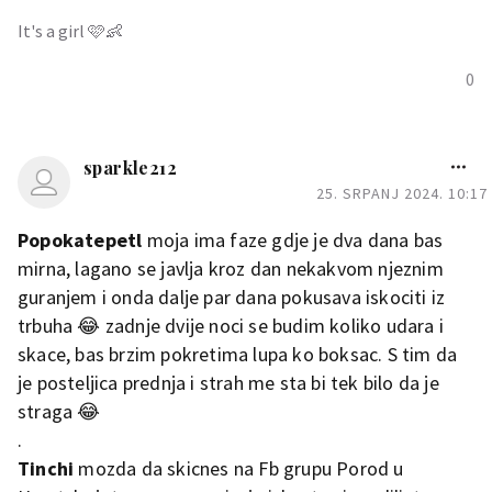
It's a girl 🩷👶
0
sparkle212
25. SRPANJ 2024. 10:17
Popokatepetl
moja ima faze gdje je dva dana bas
mirna, lagano se javlja kroz dan nekakvom njeznim
guranjem i onda dalje par dana pokusava iskociti iz
trbuha 😂 zadnje dvije noci se budim koliko udara i
skace, bas brzim pokretima lupa ko boksac. S tim da
je posteljica prednja i strah me sta bi tek bilo da je
straga 😂
.
Tinchi
mozda da skicnes na Fb grupu Porod u