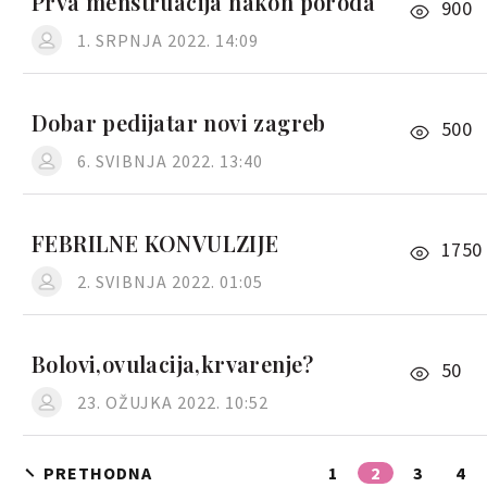
Prva menstruacija nakon poroda
900
1. SRPNJA 2022. 14:09
Dobar pedijatar novi zagreb
500
6. SVIBNJA 2022. 13:40
FEBRILNE KONVULZIJE
1750
2. SVIBNJA 2022. 01:05
Bolovi,ovulacija,krvarenje?
50
23. OŽUJKA 2022. 10:52
PRETHODNA
1
2
3
4