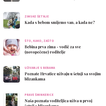
ZIMSKE ŠETNJE
Kada s bebom smijemo van, a kada ne?
ŠTO, KAKO, ZAŠTO
Bebina prva zima - vodič za sve
(novopečene) roditelje
UŽIVANJE S BEBAMA
Poznate Hrvatice uživaju u šetnji sa svojim
blizankama
PRAVE ŠMINKERICE
Naša poznata voditeljica uživa u prvoj
šetnji s blizankama