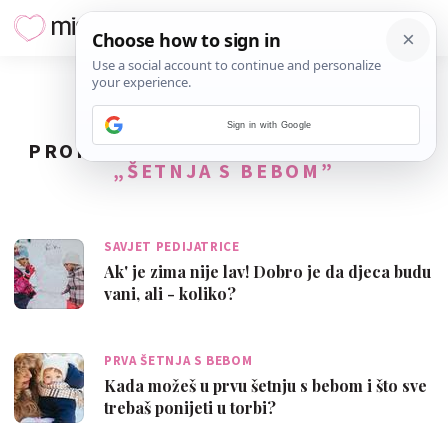
Sign in with Google
PRONAĐENO
25
REZULTATA ZA TAG
„ŠETNJA S BEBOM”
SAVJET PEDIJATRICE
Ak' je zima nije lav! Dobro je da djeca budu
vani, ali - koliko?
PRVA ŠETNJA S BEBOM
Kada možeš u prvu šetnju s bebom i što sve
trebaš ponijeti u torbi?