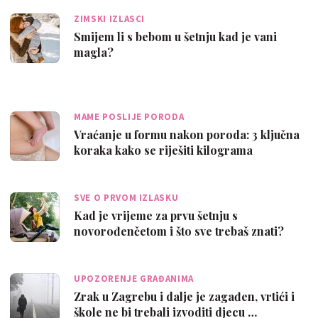
ZIMSKI IZLASCI
Smijem li s bebom u šetnju kad je vani
magla?
MAME POSLIJE PORODA
Vraćanje u formu nakon poroda: 3 ključna
koraka kako se riješiti kilograma
SVE O PRVOM IZLASKU
Kad je vrijeme za prvu šetnju s
novorođenčetom i što sve trebaš znati?
UPOZORENJE GRAĐANIMA
Zrak u Zagrebu i dalje je zagađen, vrtići i
škole ne bi trebali izvoditi djecu …