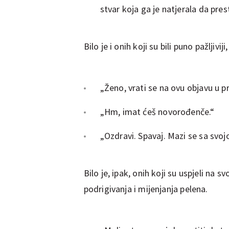
stvar koja ga je natjerala da pres
Bilo je i onih koji su bili puno pažljivij
„Ženo, vrati se na ovu objavu u p
„Hm, imat ćeš novorođenče.“
„Ozdravi. Spavaj. Mazi se sa svo
Bilo je, ipak, onih koji su uspjeli na 
podrigivanja i mijenjanja pelena.