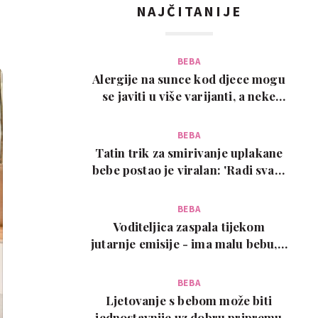
NAJČITANIJE
BEBA
Alergije na sunce kod djece mogu
se javiti u više varijanti, a neke
zahtijevaju…
BEBA
Tatin trik za smirivanje uplakane
bebe postao je viralan: 'Radi svaki
put!'
BEBA
Voditeljica zaspala tijekom
jutarnje emisije - ima malu bebu, a
snimka je urneb…
BEBA
Ljetovanje s bebom može biti
jednostavnije uz dobru pripremu