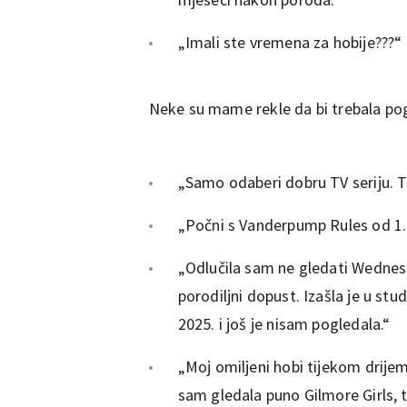
„Imali ste vremena za hobije???“
Neke su mame rekle da bi trebala pog
„Samo odaberi dobru TV seriju. To
„Počni s Vanderpump Rules od 1.
„Odlučila sam ne gledati Wednesd
porodiljni dopust. Izašla je u st
2025. i još je nisam pogledala.“
„Moj omiljeni hobi tijekom drijem
sam gledala puno Gilmore Girls, 