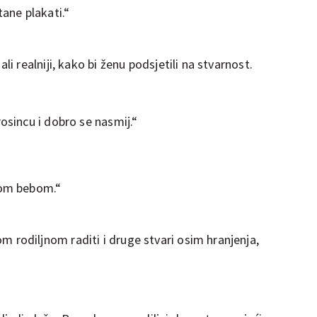
tane plakati.“
i, ali realniji, kako bi ženu podsjetili na stvarnost.
rosincu i dobro se nasmij.“
jom bebom.“
svom rodiljnom raditi i druge stvari osim hranjenja,