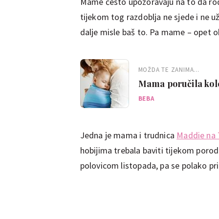
Mame često upozoravaju na to da rod
tijekom tog razdoblja ne sjede i ne u
dalje misle baš to. Pa mame – opet o
MOŽDA TE ZANIMA...
Mama poručila kole
BEBA
Jedna je mama i trudnica
Maddie na 
hobijima trebala baviti tijekom porodi
polovicom listopada, pa se polako prip