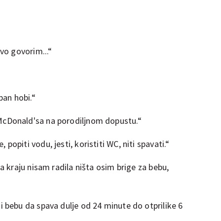
ovo govorim...“
ban hobi.“
McDonald'sa na porodiljnom dopustu.“
popiti vodu, jesti, koristiti WC, niti spavati.“
na kraju nisam radila ništa osim brige za bebu,
i bebu da spava dulje od 24 minute do otprilike 6