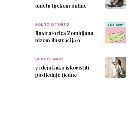
ometa tijekom online
sastanaka, neka nađe
način da zbrine di…
BOLNO ISTINITO
Ilustratorica Zombijana
nizom ilustracija o
mamama pogađa „u
sridu“: Rodi dijet…
BUDUĆE MAME
7 ideja kako iskoristiti
posljednje tjedne
trudnoće