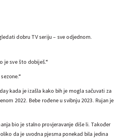
ledati dobru TV seriju – sve odjednom.
 je sve što dobiješ.“
 sezone.“
ay kada je izašla kako bih je mogla sačuvati za
udenom 2022. Bebe rođene u svibnju 2023. Rujan je
anja bio je stalno provjeravanje diše li. Također
toliko da je uvodna pjesma ponekad bila jedina