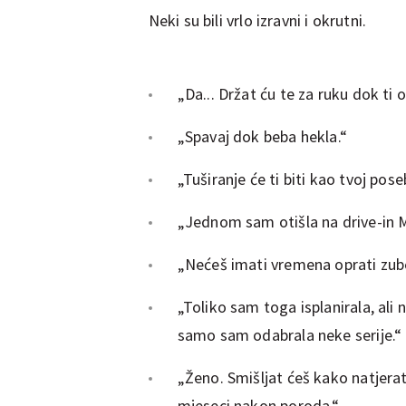
Neki su bili vrlo izravni i okrutni.
„Da... Držat ću te za ruku dok ti 
„Spavaj dok beba hekla.“
„Tuširanje će ti biti kao tvoj pose
„Jednom sam otišla na drive-in 
„Nećeš imati vremena oprati zube, 
„Toliko sam toga isplanirala, ali 
samo sam odabrala neke serije.“
„Ženo. Smišljat ćeš kako natjerat
mjeseci nakon poroda.“