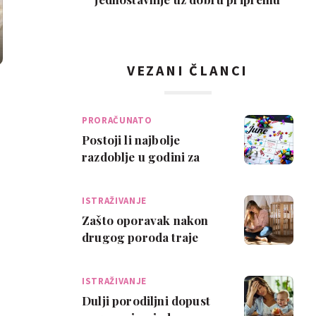
VEZANI ČLANCI
PRORAČUNATO
Postoji li najbolje
razdoblje u godini za
trudnoću? Ova mama
tvrdi tako, a evo …
ISTRAŽIVANJE
Zašto oporavak nakon
drugog poroda traje
duže?
ISTRAŽIVANJE
Dulji porodiljni dopust