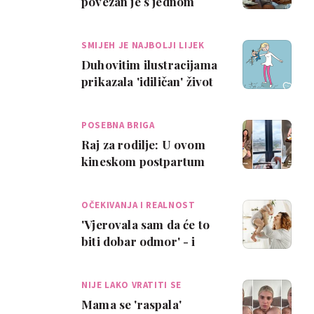
povezan je s jednom
lošom navikom, otkriva
istraživanje
SMIJEH JE NAJBOLJI LIJEK
Duhovitim ilustracijama
prikazala 'idiličan' život
mame na porodiljnom
POSEBNA BRIGA
Raj za rodilje: U ovom
kineskom postpartum
hotelu mjesec dana ne
radiš baš ništa
OČEKIVANJA I REALNOST
'Vjerovala sam da će to
biti dobar odmor' - i
ostali mitovi o
porodiljnom dopus…
NIJE LAKO VRATITI SE
Mama se 'raspala'