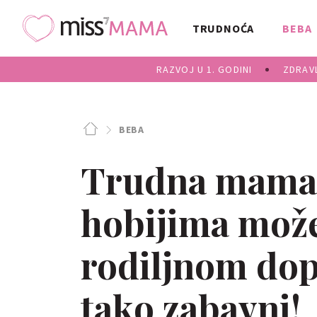
TRUDNOĆA
BEBA
RAZVOJ U 1. GODINI
ZDRAVL
BEBA
Trudna mama p
hobijima može
rodiljnom dop
tako zabavni!