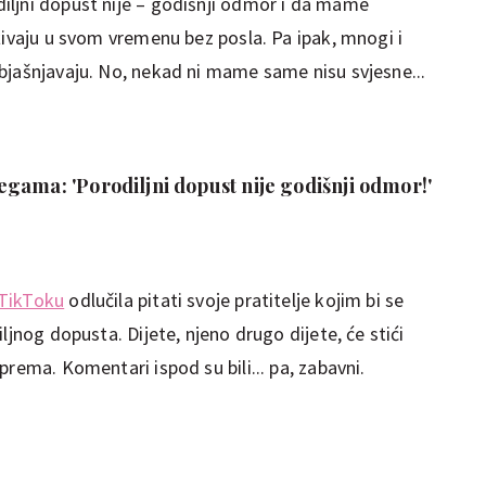
iljni dopust nije – godišnji odmor i da mame
živaju u svom vremenu bez posla. Pa ipak, mnogi i
bjašnjavaju. No, nekad ni mame same nisu svjesne...
gama: 'Porodiljni dopust nije godišnji odmor!'
TikToku
odlučila pitati svoje pratitelje kojim bi se
ljnog dopusta. Dijete, njeno drugo dijete, će stići
rema. Komentari ispod su bili... pa, zabavni.