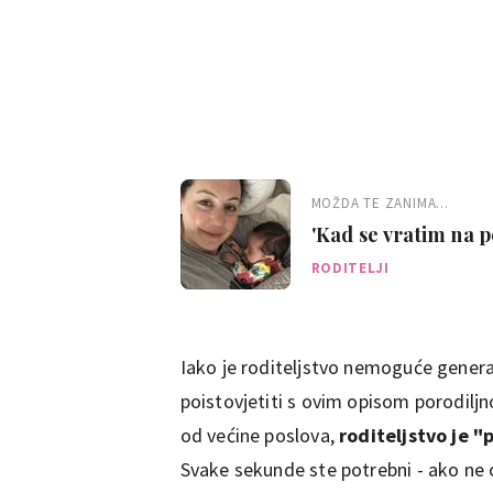
MOŽDA TE ZANIMA...
'Kad se vratim na p
njezina mama'
RODITELJI
Iako je roditeljstvo nemoguće gener
poistovjetiti s ovim opisom porodiljn
od većine poslova,
roditeljstvo je "
Svake sekunde ste potrebni - ako ne