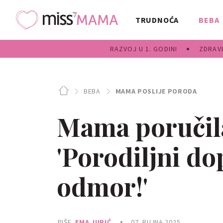
TRUDNOĆA
BEBA
RAZVOJ U 1. GODINI
ZDRAVL
BEBA
MAMA POSLIJE PORODA
Mama poručil
'Porodiljni do
odmor!'
PIŠE
EMA JURIĆ
07. RUJNA 2025.