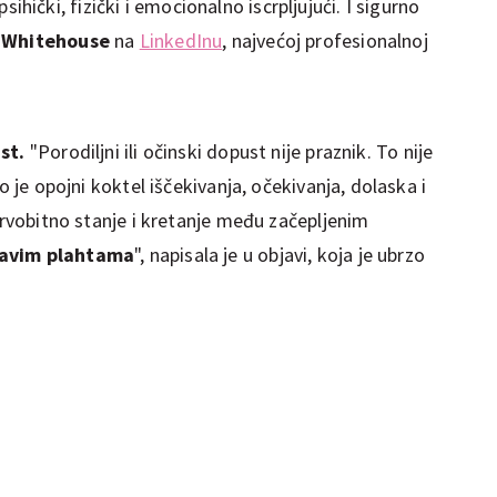
 psihički, fizički i emocionalno iscrpljujući. I sigurno
a Whitehouse
na
LinkedInu
, najvećoj profesionalnoj
st.
"Porodiljni ili očinski dopust nije praznik. To nije
o je opojni koktel iščekivanja, očekivanja, dolaska i
 prvobitno stanje i kretanje među začepljenim
vavim plahtama
", napisala je u objavi, koja je ubrzo