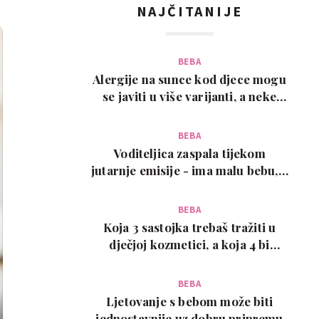
NAJČITANIJE
BEBA
Alergije na sunce kod djece mogu
se javiti u više varijanti, a neke
zahtijevaju…
BEBA
Voditeljica zaspala tijekom
jutarnje emisije - ima malu bebu, a
snimka je urneb…
BEBA
Koja 3 sastojka trebaš tražiti u
dječjoj kozmetici, a koja 4 bi
trebalo izbjega…
BEBA
Ljetovanje s bebom može biti
jednostavnije uz dobru pripremu