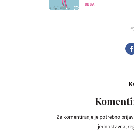
porodiljnom
BEBA
#
K
Komentir
Za komentiranje je potrebno prijavi
jednostavna, regi