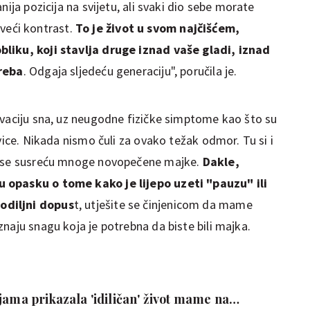
nija pozicija na svijetu, ali svaki dio sebe morate
ajveći kontrast.
To je život u svom najčišćem,
bliku, koji stavlja druge iznad vaše gladi, iznad
treba
. Odgaja sljedeću generaciju", poručila je.
ivaciju sna, uz neugodne fizičke simptome kao što su
vice. Nikada nismo čuli za ovako težak odmor. Tu si i
ma se susreću mnoge novopečene majke.
Dakle,
 opasku o tome kako je lijepo uzeti "pauzu" ili
odiljni dopus
t, utješite se činjenicom da mame
naju snagu koja je potrebna da biste bili majka.
jama prikazala 'idiličan' život mame na