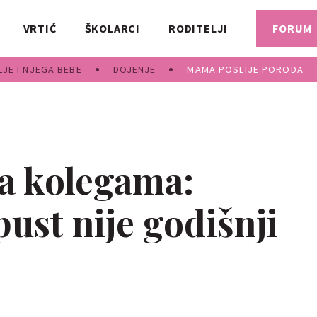
VRTIĆ
ŠKOLARCI
RODITELJI
FORUM
JE I NJEGA BEBE
DOJENJE
MAMA POSLIJE PORODA
a kolegama:
pust nije godišnji