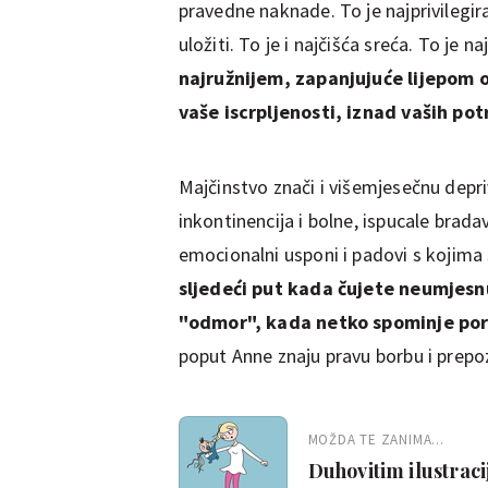
pravedne naknade. To je najprivilegira
uložiti. To je i najčišća sreća. To je n
najružnijem, zapanjujuće lijepom o
vaše iscrpljenosti, iznad vaših po
Majčinstvo znači i višemjesečnu depr
inkontinencija i bolne, ispucale brada
emocionalni usponi i padovi s koji
sljedeći put kada čujete neumjesnu
"odmor", kada netko spominje por
poput Anne znaju pravu borbu i prepoz
MOŽDA TE ZANIMA...
Duhovitim ilustraci