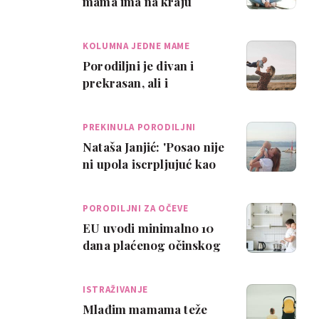
mama ima na kraju
porodiljnog
KOLUMNA JEDNE MAME
Porodiljni je divan i
prekrasan, ali i
zahtjevan, iscrpljujuć i
ponekad težak
PREKINULA PORODILJNI
Nataša Janjić: 'Posao nije
ni upola iscrpljujuć kao
majčinstvo'
PORODILJNI ZA OČEVE
EU uvodi minimalno 10
dana plaćenog očinskog
dopusta
ISTRAŽIVANJE
Mlađim mamama teže