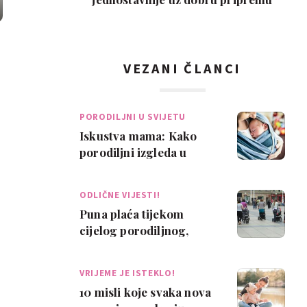
VEZANI ČLANCI
PORODILJNI U SVIJETU
Iskustva mama: Kako
porodiljni izgleda u
drugim zemljama?
ODLIČNE VIJESTI!
Puna plaća tijekom
cijelog porodiljnog,
obavezan dopust i za
očeve
VRIJEME JE ISTEKLO!
10 misli koje svaka nova