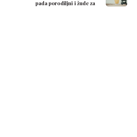
pada porodiljni i žude za
povratkom na posao?