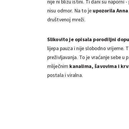
nije ni blizu istini. Ti dani su naporni -
nisu odmor. Na to je
upozorila Ann
društvenoj mreži.
Slikovito je opisala porodiljni dopu
lijepa pauza i nije slobodno vrijeme. T
preživljavanja. To je vraćanje sebe u
mliječnim
kanalima, šavovima i kr
postala i viralna.