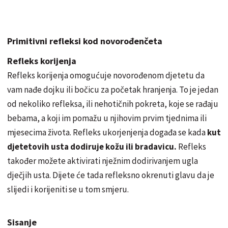
Primitivni refleksi kod novorođenčeta
Refleks korijenja
Refleks korijenja omogućuje novorođenom djetetu da
vam nađe dojku ili bočicu za početak hranjenja. To je jedan
od nekoliko refleksa, ili nehotičnih pokreta, koje se rađaju
bebama, a koji im pomažu u njihovim prvim tjednima ili
mjesecima života. Refleks ukorjenjenja događa se kada
kut
djetetovih usta dodiruje kožu ili bradavicu.
Refleks
također možete aktivirati nježnim dodirivanjem ugla
dječjih usta. Dijete će tada refleksno okrenuti glavu da je
slijedi i korijeniti se u tom smjeru.
Sisanje