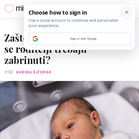
30. SVIBNJA 2026.
Zašto bebe stišću šake i kada
Sign in with Google
se roditelji trebaju
zabrinuti?
PIŠE
KARINA ŠIŽDRAK