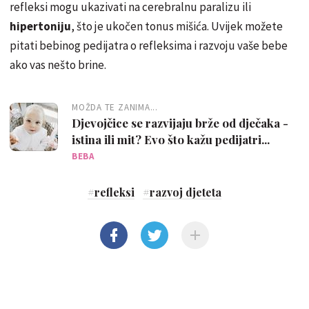
refleksi mogu ukazivati ​​na cerebralnu paralizu ili
hipertoniju
, što je ukočen tonus mišića. Uvijek možete
pitati bebinog pedijatra o refleksima i razvoju vaše bebe
ako vas nešto brine.
MOŽDA TE ZANIMA...
Djevojčice se razvijaju brže od dječaka -
istina ili mit? Evo što kažu pedijatri...
BEBA
#
refleksi
#
razvoj djeteta