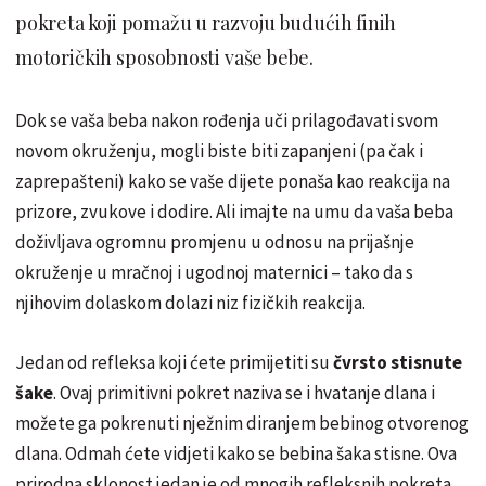
pokreta koji pomažu u razvoju budućih finih
motoričkih sposobnosti vaše bebe.
Dok se vaša beba nakon rođenja uči prilagođavati svom
novom okruženju, mogli biste biti zapanjeni (pa čak i
zaprepašteni) kako se vaše dijete ponaša kao reakcija na
prizore, zvukove i dodire. Ali imajte na umu da vaša beba
doživljava ogromnu promjenu u odnosu na prijašnje
okruženje u mračnoj i ugodnoj maternici – tako da s
njihovim dolaskom dolazi niz fizičkih reakcija.
Jedan od refleksa koji ćete primijetiti su
čvrsto stisnute
šake
. Ovaj primitivni pokret naziva se i hvatanje dlana i
možete ga pokrenuti nježnim diranjem bebinog otvorenog
dlana. Odmah ćete vidjeti kako se bebina šaka stisne. Ova
prirodna sklonost jedan je od mnogih refleksnih pokreta