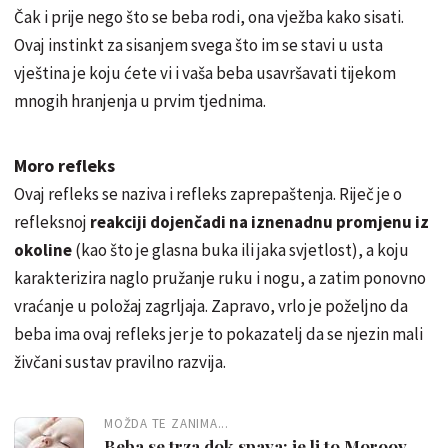
Čak i prije nego što se beba rodi, ona vježba kako sisati.
Ovaj instinkt za sisanjem svega što im se stavi u usta
vještina je koju ćete vi i vaša beba usavršavati tijekom
mnogih hranjenja u prvim tjednima.
Moro refleks
Ovaj refleks se naziva i refleks zaprepaštenja. Riječ je o
refleksnoj
reakciji dojenčadi na iznenadnu promjenu iz
okoline
(kao što je glasna buka ili jaka svjetlost), a koju
karakterizira naglo pružanje ruku i nogu, a zatim ponovno
vraćanje u položaj zagrljaja. Zapravo, vrlo je poželjno da
beba ima ovaj refleks jer je to pokazatelj da se njezin mali
živčani sustav pravilno razvija.
MOŽDA TE ZANIMA...
Beba se trza dok spava; je li to Moroov