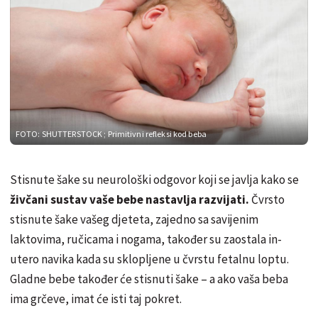
FOTO: SHUTTERSTOCK
; Primitivni refleksi kod beba
Stisnute šake su neurološki odgovor koji se javlja kako se
živčani sustav vaše bebe nastavlja razvijati.
Čvrsto
stisnute šake vašeg djeteta, zajedno sa savijenim
laktovima, ručicama i nogama, također su zaostala in-
utero navika kada su sklopljene u čvrstu fetalnu loptu.
Gladne bebe također će stisnuti šake – a ako vaša beba
ima grčeve, imat će isti taj pokret.