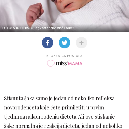
FOTO: SHUTTERSTOCK
; Zašto bebe stišću šake?
KLOKANICA POSTALA
Stisnuta šaka samo je jedan od nekoliko refleksa
novorođenčeta koje ćete primijetiti u prvim
tjednima nakon rođenja djeteta. Ali ovo stiskanje
šake normalna je reakcija djeteta, jedan od nekoliko