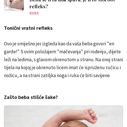
refleks?
BEBA
Tonični vratni refleks
Ovo je smiješno jer izgleda kao da vaša beba govori "en
garde!" S ovim položajem "mačevanja" pri rođenju, dijete
leži na leđima, s glavom okrenutom u stranu. Na onoj strani
tijela na kojoj je okrenuto licem imat će ispruženu ručicu i
nožicu, a na strani zatiljka noga i ruka će biti savijene.
Zašto beba stišće šake?