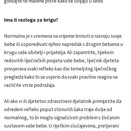
gledajte te malene prste kako se uvijaju u sebe.
Ima li razloga za brigu?
Normalno je s vremena na vrijeme brinuti o razvoju svoje
bebe ili uspoređivati ​​njihov napredak s drugim bebama u
krugu vaše obitelji i prijatelja. Ali zapamtite, tijekom
redovitih liječničkih posjeta vaše bebe, liječnik djeteta
provjerava svaki refleks kao dio temeljitog liječničkog
pregleda kako bi se uvjerio da svaki pravilno reagira na
različite vrste podražaja.
Ali ako vi ili djetetov zdravstveni djelatnik primijetite da
određeni refleks poput stisnutih šaka traje dulje od
normalnog, to bi moglo signalizirati problem s živčanim
sustavom vaše bebe. U rijetkim slučajevima, pretjerani