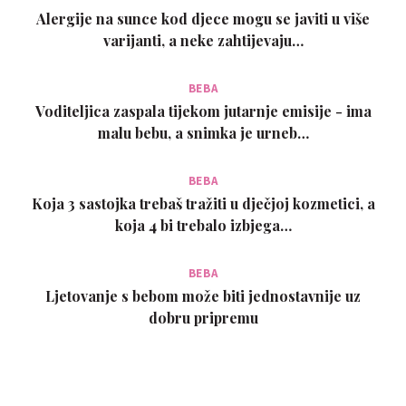
Alergije na sunce kod djece mogu se javiti u više
varijanti, a neke zahtijevaju…
BEBA
Voditeljica zaspala tijekom jutarnje emisije - ima
malu bebu, a snimka je urneb…
BEBA
Koja 3 sastojka trebaš tražiti u dječjoj kozmetici, a
koja 4 bi trebalo izbjega…
BEBA
Ljetovanje s bebom može biti jednostavnije uz
dobru pripremu