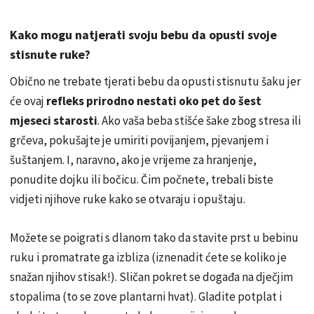
Kako mogu natjerati svoju bebu da opusti svoje
stisnute ruke?
Obično ne trebate tjerati bebu da opusti stisnutu šaku jer
će ovaj
refleks prirodno nestati oko pet do šest
mjeseci starosti
. Ako vaša beba stišće šake zbog stresa ili
grčeva, pokušajte je umiriti povijanjem, pjevanjem i
šuštanjem. I, naravno, ako je vrijeme za hranjenje,
ponudite dojku ili bočicu. Čim počnete, trebali biste
vidjeti njihove ruke kako se otvaraju i opuštaju.
Možete se poigrati s dlanom tako da stavite prst u bebinu
ruku i promatrate ga izbliza (iznenadit ćete se koliko je
snažan njihov stisak!). Sličan pokret se događa na dječjim
stopalima (to se zove plantarni hvat). Gladite potplat i