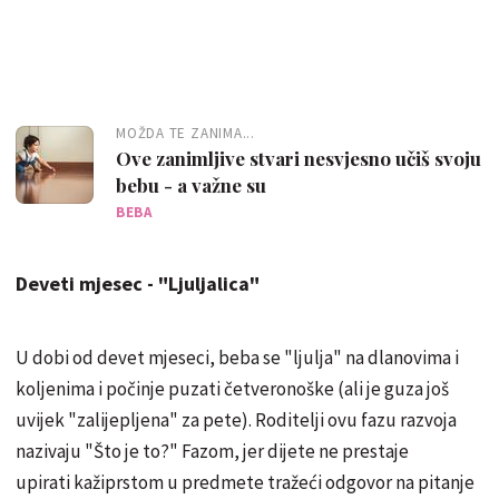
MOŽDA TE ZANIMA...
Ove zanimljive stvari nesvjesno učiš svoju
bebu - a važne su
BEBA
Deveti mjesec - "Ljuljalica"
U dobi od devet mjeseci, beba se "ljulja" na dlanovima i
koljenima i počinje puzati četveronoške (ali je guza još
uvijek "zalijepljena" za pete). Roditelji ovu fazu razvoja
nazivaju "Što je to?" Fazom, jer dijete ne prestaje
upirati kažiprstom u predmete tražeći odgovor na pitanje