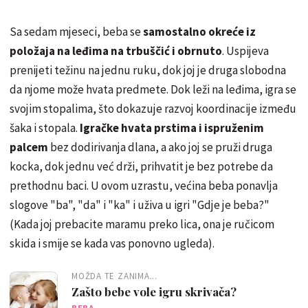
Sa sedam mjeseci, beba se
samostalno okreće iz
položaja na leđima na trbuščić i obrnuto
. Uspijeva
prenijeti težinu na jednu ruku, dok joj je druga slobodna
da njome može hvata predmete. Dok leži na leđima, igra se
svojim stopalima, što dokazuje razvoj koordinacije između
šaka i stopala.
Igračke hvata prstima i ispruženim
palcem
bez dodirivanja dlana, a ako joj se pruži druga
kocka, dok jednu već drži, prihvatit je bez potrebe da
prethodnu baci. U ovom uzrastu, većina beba ponavlja
slogove "ba", "da" i "ka" i uživa u igri "Gdje je beba?"
(Kada joj prebacite maramu preko lica, ona je ručicom
skida i smije se kada vas ponovno ugleda).
MOŽDA TE ZANIMA...
Zašto bebe vole igru skrivača?