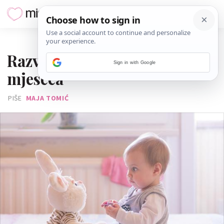
05. TRAVNJA 2017.
Razvoj bebe od 7. do 9.
Sign in with Google
mjeseca
PIŠE
MAJA TOMIĆ