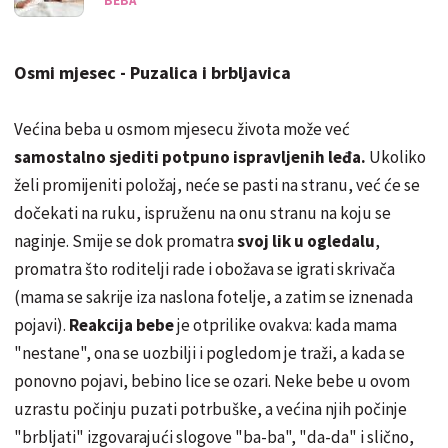
BEBA
Osmi mjesec - Puzalica i brbljavica
Većina beba u osmom mjesecu života može već
samostalno sjediti potpuno ispravljenih leđa.
Ukoliko
želi promijeniti položaj, neće se pasti na stranu, već će se
dočekati na ruku, ispruženu na onu stranu na koju se
naginje. Smije se dok promatra
svoj lik u ogledalu
,
promatra što roditelji rade i obožava se igrati skrivača
(mama se sakrije iza naslona fotelje, a zatim se iznenada
pojavi).
Reakcija bebe
je otprilike ovakva: kada mama
"nestane", ona se uozbilji i pogledom je traži, a kada se
ponovno pojavi, bebino lice se ozari. Neke bebe u ovom
uzrastu počinju puzati potrbuške, a većina njih počinje
"brbljati" izgovarajući slogove "ba-ba", "da-da" i slično,