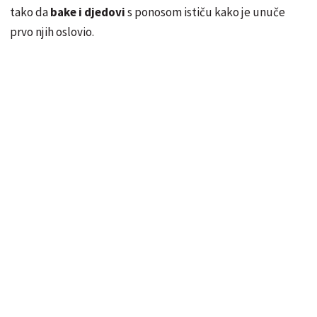
tako da
bake i djedovi
s ponosom ističu kako je unuče
prvo njih oslovio.