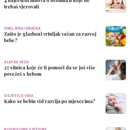
4 najčešćih mitova o bebama u koje ne
trebaš vjerovati
OMILJENA IGRAČKA
Zašto je glazbeni vrtuljak važan za razvoj
bebe?
SLATKA VEZA
27 sitnica koje će ti pomoći da se još više
povežeš s bebom
OSJETILO VIDA
Kako se bebin vid razvija po mjesecima?
KOGNITIVNE VJEŠTINE