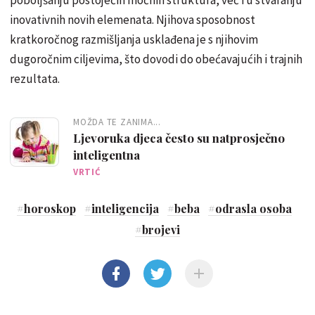
inovativnih novih elemenata. Njihova sposobnost
kratkoročnog razmišljanja usklađena je s njihovim
dugoročnim ciljevima, što dovodi do obećavajućih i trajnih
rezultata.
MOŽDA TE ZANIMA...
Ljevoruka djeca često su natprosječno
inteligentna
VRTIĆ
#
horoskop
#
inteligencija
#
beba
#
odrasla osoba
#
brojevi