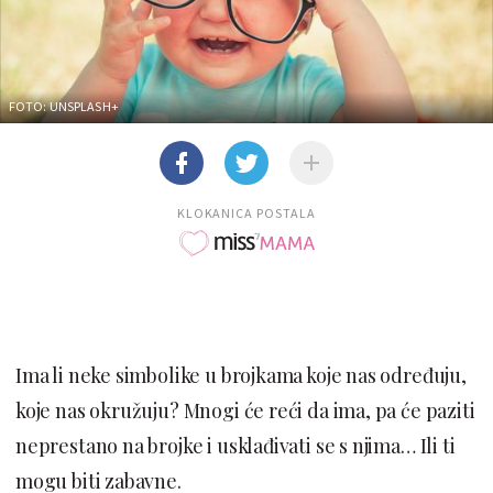
FOTO: UNSPLASH+
KLOKANICA POSTALA
Ima li neke simbolike u brojkama koje nas određuju,
koje nas okružuju? Mnogi će reći da ima, pa će paziti
neprestano na brojke i usklađivati se s njima… Ili ti
mogu biti zabavne.