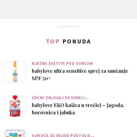
TOP
PONUDA
NJEŽNA ZAŠTITA POD SUNCEM
babylove ultra sensitive sprej za sunčanje
SPF 50+
VOĆNI ZALOGAJ ZA SVAKI I…
babylove EKO kašica u vrećici – jagoda,
borovnica i jabuka
SUHOĆA ZA VELIKE PUSTOLO…