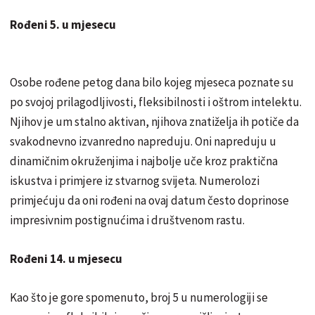
Rođeni 5. u mjesecu
Osobe rođene petog dana bilo kojeg mjeseca poznate su
po svojoj prilagodljivosti, fleksibilnosti i oštrom intelektu.
Njihov je um stalno aktivan, njihova znatiželja ih potiče da
svakodnevno izvanredno napreduju. Oni napreduju u
dinamičnim okruženjima i najbolje uče kroz praktična
iskustva i primjere iz stvarnog svijeta. Numerolozi
primjećuju da oni rođeni na ovaj datum često doprinose
impresivnim postignućima i društvenom rastu.
Rođeni 14. u mjesecu
Kao što je gore spomenuto, broj 5 u numerologiji se