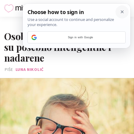
13. LIPNJA 2026.
Osobe rođene na ove datume
Sign in with Google
su posebno inteligentne i
nadarene
PIŠE
LUNA NIKOLIĆ