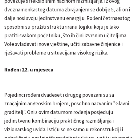
povezuje s fleksibilnim načinom razmišljanja. Iz ovog
dvoznamenkastog datuma zbrajanjem se dobije 5, ali on i
dalje nosi svoju jedinstvenu energiju. Rođeni četrnaestog
sposobni su pružiti strukturiranu logiku koju je lako
pratiti svakom početniku, što ih čini izvrsnim učiteljima.
Vole svladavati nove vještine, učiti zabavne činjenice i
rješavati probleme u situacijama visokog rizika.
Rođeni 22. u mjesecu
Pojedinci rođeni dvadeset i drugog povezani su sa
značajnim anđeoskim brojem, posebno nazvanim "Glavni
graditelj". Oni s ovim datumom rođenja posjeduju
jedinstvenu kombinaciju praktičnog razmišljanja i
vizionarskog uvida. Ističu se ne samo u rekonstrukciji i
poboljšanju postojećih moćnih struktura, već i u stvaranju