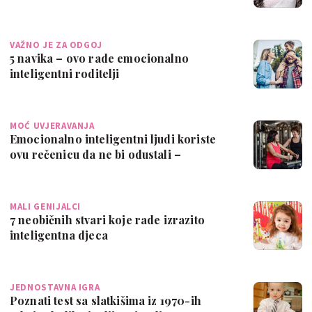
VAŽNO JE ZA ODGOJ
5 navika – ovo rade emocionalno
inteligentni roditelji
MOĆ UVJERAVANJA
Emocionalno inteligentni ljudi koriste
ovu rečenicu da ne bi odustali –
neurozn…
MALI GENIJALCI
7 neobičnih stvari koje rade izrazito
inteligentna djeca
JEDNOSTAVNA IGRA
Poznati test sa slatkišima iz 1970-ih