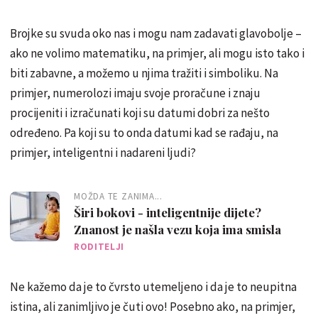
Brojke su svuda oko nas i mogu nam zadavati glavobolje –
ako ne volimo matematiku, na primjer, ali mogu isto tako i
biti zabavne, a možemo u njima tražiti i simboliku. Na
primjer, numerolozi imaju svoje proračune i znaju
procijeniti i izračunati koji su datumi dobri za nešto
određeno. Pa koji su to onda datumi kad se rađaju, na
primjer, inteligentni i nadareni ljudi?
MOŽDA TE ZANIMA...
Širi bokovi - inteligentnije dijete?
Znanost je našla vezu koja ima smisla
RODITELJI
Ne kažemo da je to čvrsto utemeljeno i da je to neupitna
istina, ali zanimljivo je čuti ovo! Posebno ako, na primjer,