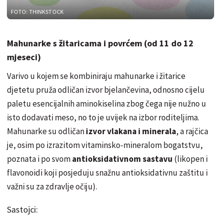
FOTO: THINKSTOCK
Mahunarke s žitaricama i povrćem (od 11 do 12
mjeseci)
Varivo u kojem se kombiniraju mahunarke i žitarice
djetetu pruža odličan izvor bjelančevina, odnosno cijelu
paletu esencijalnih aminokiselina zbog čega nije nužno u
isto dodavati meso, no to je uvijek na izbor roditeljima.
Mahunarke su odličan
izvor vlakana i minerala
, a rajčica
je, osim po izrazitom vitaminsko-mineralom bogatstvu,
poznata i po svom
antioksidativnom sastavu
(likopen i
flavonoidi koji posjeduju snažnu antioksidativnu zaštitu i
važni su za zdravlje očiju).
Sastojci: