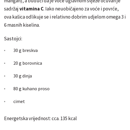
mangan), a budući da je voće uglavnom svježe očuvan je
sadržaj
vitamina C
. Iako neuobičajeno za voće i povrće,
ova kašica odlikuje se i relativno dobrim udjelom omega 3 i
6 masnih kiselina.
Sastojci:
30 g breskva
20 g borovnica
30 g dinja
80 g kuhano proso
cimet
Energetska vrijednost: cca. 135 kcal