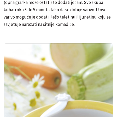
(opna graška može ostati) te dodati ječam. Sve skupa
kuhati oko 3 do 5 minuta tako da se dobije varivo. U ovo
varivo moguće je dodati i lešo teletinu ili junetinu koju se
savjetuje narezati na sitnije komadiće.