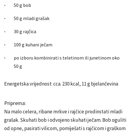
50 g bob
50 g mladi grašak
30 g rajčica
100 g kuhani ječam
po izboru kombinirati s teletinom ili junetinom oko
50 g
Energetska vrijednost: cca. 230 kcal, 11 g bjelančevina
Priprema:
Na malo celera, ribane mrkve i rajčice prodinstati mladi
grašak. Skuhati bob i odvojeno skuhati ječam. Bob oguliti
od opne, pasirati vilicom, pomiješati s rajčicom i graškom