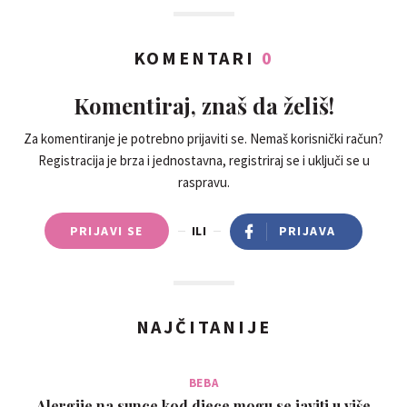
KOMENTARI
0
Komentiraj, znaš da želiš!
Za komentiranje je potrebno prijaviti se. Nemaš korisnički račun?
Registracija je brza i jednostavna, registriraj se i uključi se u
raspravu.
PRIJAVI SE
ILI
PRIJAVA
NAJČITANIJE
BEBA
Alergije na sunce kod djece mogu se javiti u više