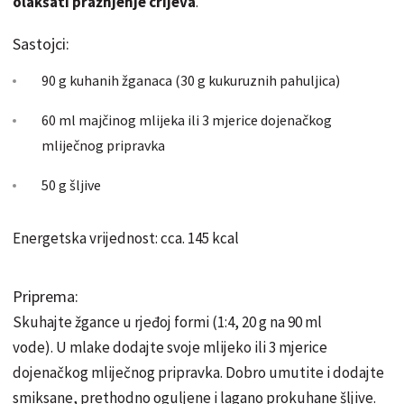
olakšati pražnjenje crijeva
.
Sastojci:
90 g kuhanih žganaca (30 g kukuruznih pahuljica)
60 ml majčinog mlijeka ili 3 mjerice dojenačkog
mliječnog pripravka
50 g šljive
Energetska vrijednost: cca. 145 kcal
Priprema:
Skuhajte žgance u rjeđoj formi (1:4, 20 g na 90 ml
vode). U mlake dodajte svoje mlijeko ili 3 mjerice
dojenačkog mliječnog pripravka. Dobro umutite i dodajte
smiksane, prethodno oguljene i lagano prokuhane šljive.