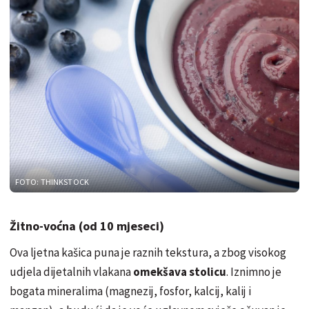
FOTO: THINKSTOCK
Žitno-voćna (od 10 mjeseci)
Ova ljetna kašica puna je raznih tekstura, a zbog visokog
udjela dijetalnih vlakana
omekšava stolicu
. Iznimno je
bogata mineralima (magnezij, fosfor, kalcij, kalij i