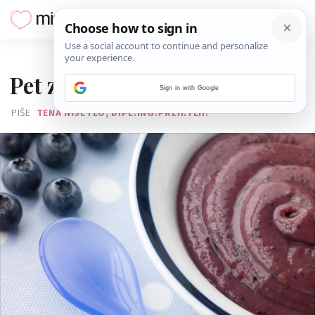
29. SRPNJA 2013.
Pet zdravih ljetnih kašica
Sign in with Google
PIŠE
TENA NISETEO, DIPL.ING.PREH.TEH.