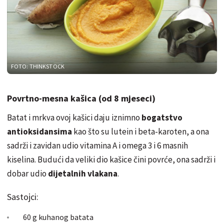
FOTO: THINKSTOCK
Povrtno-mesna kašica (od 8 mjeseci)
Batat i mrkva ovoj kašici daju iznimno
bogatstvo
antioksidansima
kao što su lutein i beta-karoten, a ona
sadrži i zavidan udio vitamina A i omega 3 i 6 masnih
kiselina. Budući da veliki dio kašice čini povrće, ona sadrži i
dobar udio
dijetalnih vlakana
.
Sastojci:
60 g kuhanog batata