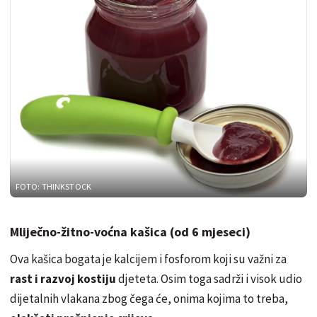
FOTO: THINKSTOCK
Mliječno-žitno-voćna kašica (od 6 mjeseci)
Ova kašica bogata je kalcijem i fosforom koji su važni za
rast i razvoj kostiju
djeteta. Osim toga sadrži i visok udio
dijetalnih vlakana zbog čega će, onima kojima to treba,