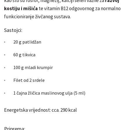
kao što su fosfor, magnezij, kalciji selen važne za
razvoj
kostiju i mišića
te vitamin B12 odgovornog za normalno
funkcioniranje živčanog sustava.
Sastojci:
20 g patlidžan
60 g tikvica
100 g mladi krumpir
Filet od 2 srdele
1 čajna žličica maslinovog ulja (5 ml)
Energetska vrijednost: cca. 290 kcal
Priprema: