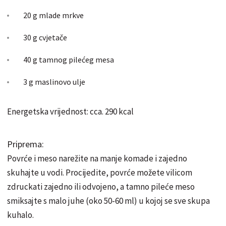
20 g mlade mrkve
30 g cvjetače
40 g tamnog pilećeg mesa
3 g maslinovo ulje
Energetska vrijednost: cca. 290 kcal
Priprema:
Povrće i meso narežite na manje komade i zajedno
skuhajte u vodi. Procijedite, povrće možete vilicom
zdruckati zajedno ili odvojeno, a tamno pileće meso
smiksajte s malo juhe (oko 50-60 ml) u kojoj se sve skupa
kuhalo.