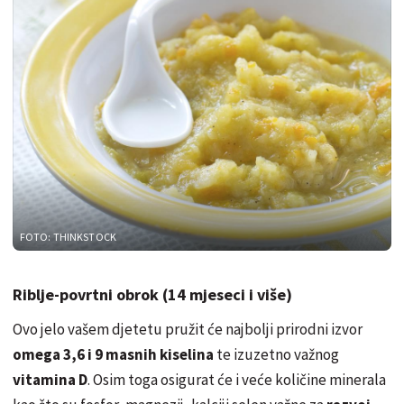
FOTO: THINKSTOCK
Riblje-povrtni obrok (14 mjeseci i više)
Ovo jelo vašem djetetu pružit će najbolji prirodni izvor
omega 3,6 i 9 masnih kiselina
te izuzetno važnog
vitamina D
. Osim toga osigurat će i veće količine minerala