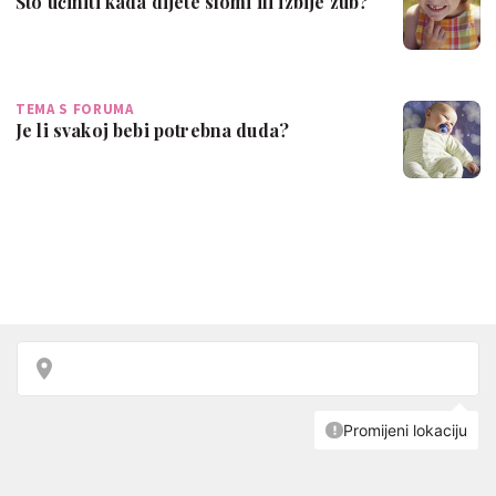
Što učiniti kada dijete slomi ili izbije zub?
TEMA S FORUMA
Je li svakoj bebi potrebna duda?