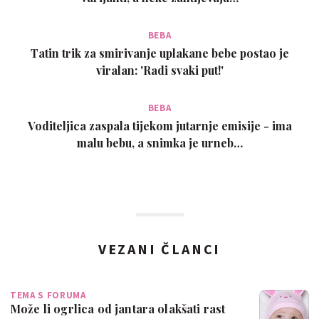
BEBA
Tatin trik za smirivanje uplakane bebe postao je
viralan: 'Radi svaki put!'
BEBA
Voditeljica zaspala tijekom jutarnje emisije - ima
malu bebu, a snimka je urneb…
VEZANI ČLANCI
TEMA S FORUMA
Može li ogrlica od jantara olakšati rast