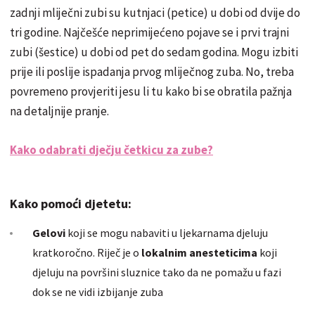
zadnji mliječni zubi su kutnjaci (petice) u dobi od dvije do
tri godine. Najčešće neprimijećeno pojave se i prvi trajni
zubi (šestice) u dobi od pet do sedam godina. Mogu izbiti
prije ili poslije ispadanja prvog mliječnog zuba. No, treba
povremeno provjeriti jesu li tu kako bi se obratila pažnja
na detaljnije pranje.
Kako odabrati dječju četkicu za zube?
Kako pomoći djetetu:
Gelovi
koji se mogu nabaviti u ljekarnama djeluju
kratkoročno. Riječ je o
lokalnim anesteticima
koji
djeluju na površini sluznice tako da ne pomažu u fazi
dok se ne vidi izbijanje zuba