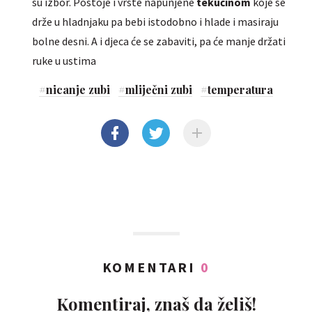
su izbor. Postoje i vrste napunjene
tekućinom
koje se
drže u hladnjaku pa bebi istodobno i hlade i masiraju
bolne desni. A i djeca će se zabaviti, pa će manje držati
ruke u ustima
#
nicanje zubi
#
mliječni zubi
#
temperatura
KOMENTARI
0
Komentiraj, znaš da želiš!