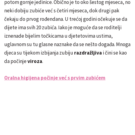
potom gornje jedinice. Obično je to oko šestog mjeseca, no
neki dobiju zubiće već s četiri mjeseca, dok drugi pak
čekaju do prvog rođendana. U trećoj godini očekuje se da
dijete ima svih 20 zubića. Iako je moguće da se roditelji
iznenade bijelim točkicama u djetetovima ustima,
uglavnom su tu glasne naznake da se nešto događa. Mnoga
djeca su tijekom izbijanja zubiju
razdražljiva
i čini se kao
da počinje
viroza
.
Oralna higijena počinje već s prvim zubićem