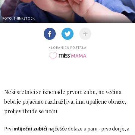
FOTO: THINKSTOCK
KLOKANICA POSTALA
Neki sretnici se iznenade prvom zubu, no većina
beba je pojačano razdražljiva, ima upaljene obraze,
proljev i bude se noću
Prvi
mliječni zubići
najčešće dolaze u paru - prvo donje, a