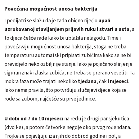
Povećana mogućnost unosa bakterija
I pedijatri se slažu da je tada obično riječ o
upali
uzrokovanoj stavljanjem prljavih ruku i stvari u usta
, a
to djeca češće rade kako bi ublažila nelagodu. Time i
povećavaju mogućnost unosa bakterija, stoga ne treba
temperaturu automatski pripisati zubićima kako se ne bi
previdjelo neko ozbiljnije stanje. Iako je pojačano slinjenje
siguran znak izlaska zubića, ne treba se prerano veseliti. Ta
mokra faza može trajati nekoliko
tjedana
, čak i
mjeseci
.
Iako nema pravila, što potvrđuju slučajevi djece koja se
rode sa zubom, najčešće su prve jedinice.
U dobi od 7 do 10 mjeseci
na redu je drugi par sjekutića
(dvojke), a potom četvorke negdje oko prvog rođendana.
Trojke se pojavljuju iza njih do dobi od godine i pol, a