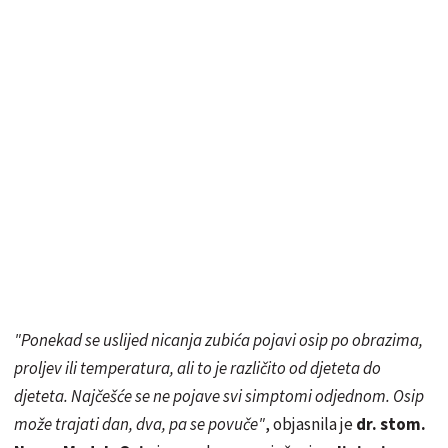
"Ponekad se uslijed nicanja zubića pojavi osip po obrazima,
proljev ili temperatura, ali to je različito od djeteta do
djeteta. Najčešće se ne pojave svi simptomi odjednom. Osip
može trajati dan, dva, pa se povuče"
, objasnila je
dr. stom.