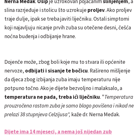
Nerna Medak
.
Osip
je uzrokovan pojačanim
slinjenjem
, a
slina razrjeđuje i stolicu što uzrokuje
proljev
. Ako proljev
traje dulje, ipak se treba javiti liječniku. Ostali simptomi
koji najavljuju nicanje prvih zuba su otečene desni, češća
noćna buđenja i odbijanje hrane.
Dojenče može, zbog boli koje mu to stvara ili općenite
nervoze,
odbijati i sisanje te bočicu
. Rašireno mišljenje
da djeca zbog izbijanja zuba imaju temperaturu nije
potpuno točno. Ako je dijete bezvoljno i malaksalo, a
temperatura ne pada, treba ići liječniku
. "
Temperatura
prouzročena rastom zuba je samo blago povišena i nikad
ne
prelazi 38 stupnjeva Celzijusa",
kaže dr. Nerna Medak.
Dijete ima 14 mjeseci, a nema još nijedan zub