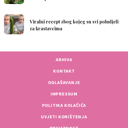
ARHIVA
KONTAKT
OGLAŠAVANJE
IMPRESSUM
POLITIKA KOLAČIĆA
UVJETI KORIŠTENJA
PRIVATNOST