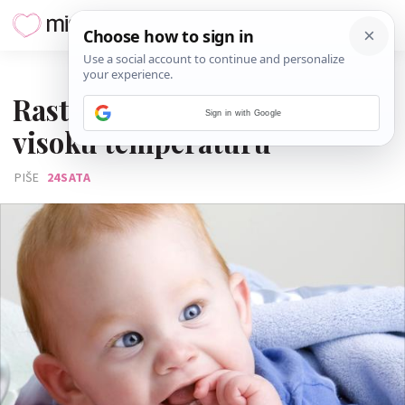
29. SIJEČNJA 2017.
Rast zubića ne uzrokuje
Sign in with Google
visoku temperaturu
PIŠE
24SATA