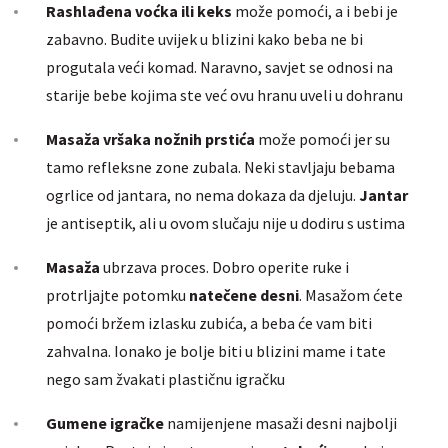
Rashlađena voćka ili keks
može pomoći, a i bebi je
zabavno. Budite uvijek u blizini kako beba ne bi
progutala veći komad. Naravno, savjet se odnosi na
starije bebe kojima ste već ovu hranu uveli u dohranu
Masaža vršaka nožnih prstića
može pomoći jer su
tamo refleksne zone zubala. Neki stavljaju bebama
ogrlice od jantara, no nema dokaza da djeluju.
Jantar
je antiseptik, ali u ovom slučaju nije u dodiru s ustima
Masaža
ubrzava proces. Dobro operite ruke i
protrljajte potomku
natečene desni
. Masažom ćete
pomoći bržem izlasku zubića, a beba će vam biti
zahvalna. Ionako je bolje biti u blizini mame i tate
nego sam žvakati plastičnu igračku
Gumene igračke
namijenjene masaži desni najbolji