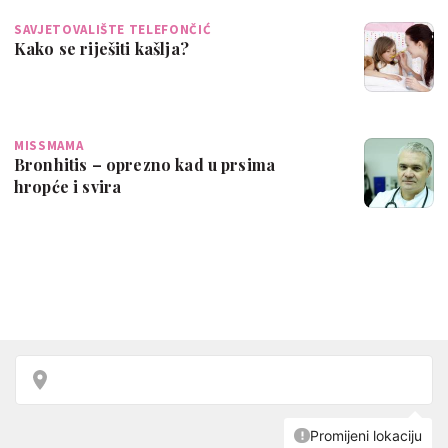
SAVJETOVALIŠTE TELEFONČIĆ
Kako se riješiti kašlja?
MISSMAMA
Bronhitis – oprezno kad u prsima
hropće i svira