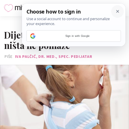
03. SVIBNJA 2017.
Dijete kašlje već mjesecima i
Sign in with Google
ništa ne pomaže
PIŠE
IVA PALČIĆ, DR. MED., SPEC. PEDIJATAR