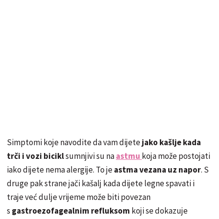
Simptomi koje navodite da vam dijete
jako kašlje kada
trči i vozi bicikl
sumnjivi su na
astmu
koja može postojati
iako dijete nema alergije. To je
astma vezana uz napor
. S
druge pak strane jači kašalj kada dijete legne spavati i
traje već dulje vrijeme može biti povezan
s
gastroezofagealnim refluksom
koji se dokazuje