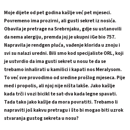
Moje dijete od pet godina kašlje već pet mjeseci.
Povremeno ima prozirni, ali gusti sekret iz nosića.
Obavila je pretrage na Srebrnjaku, gdje su ustanovili
da nema alergiju, premda joj je ukupni iGe bio 757.
Napravila je rendgen pluća, vađenje klorida u znoju i
svi su nalazi uredni. Bili smo kod specijaliste ORL, koji
je ustvrdio da ima gusti sekret u nosu te da se
trebamo inhalirati u kamilici i kapati nos Meralysom.
To već sve provodimo od sredine prošlog mjeseca. Pije
med i propolis, ali njoj nije ništa lakše. Jako kašlje
kada trči i vozi bicikl te sat-dva kada legne spavati.
Tada tako jako kašlje da mora povratiti. Trebamo li
napraviti još kakvu pretragu i što bi mogao biti uzrok
stvaranja gustog sekreta u nosu?