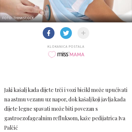
FOTO: THINKSTOCK
KLOKANICA POSTALA
Jaki kašalj kada dijete trči i vozi bicikl može upućivati
na astmu vezanu uz napor, dok kašalj koji javlja kada
dijete legne spavati može biti povezan s
gastroezofagealnim refluksom, kaže pedijatrica Iva
Palčić