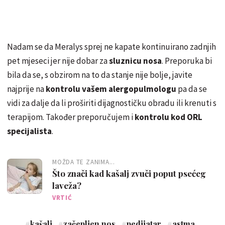
Nadam se da Meralys sprej ne kapate kontinuirano zadnjih
pet mjeseci jer nije dobar za
sluznicu nosa
. Preporuka bi
bila da se, s obzirom na to da stanje nije bolje, javite
najprije na
kontrolu vašem alergopulmologu
pa da se
vidi za dalje da li proširiti dijagnostičku obradu ili krenuti s
terapijom. Također preporučujem i
kontrolu kod ORL
specijalista
.
MOŽDA TE ZANIMA...
Što znači kad kašalj zvuči poput psećeg
laveža?
VRTIĆ
#
kašalj
#
začepljen nos
#
pedijatar
#
astma