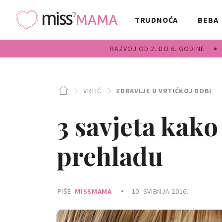
TRUDNOĆA
BEBA
RAZVOJ OD 2. DO 6. GODINE
VRTIĆ
ZDRAVLJE U VRTIĆKOJ DOBI
3 savjeta kako
prehladu
PIŠE
MISSMAMA
10. SVIBNJA 2016.