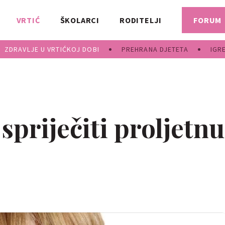
VRTIĆ
ŠKOLARCI
RODITELJI
FORUM
ZDRAVLJE U VRTIĆKOJ DOBI
PREHRANA DJETETA
IGR
 spriječiti proljetnu