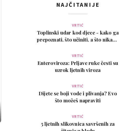
NAJČITANIJE
VRTIĆ
Toplinski udar kod djece - kako ga
prepoznati, što učiniti, a što nikako
ne
VRTIĆ
Enteroviroza: Prljave ruke česti su
uzrok ljetnih viroza
VRTIĆ
Dijete se boji vode i plivanja? Evo
što možeš napraviti
VRTIĆ
5 ljetnih slikovnica savršenih za
čitanje u hladu