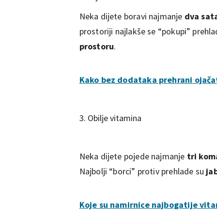
Neka dijete boravi najmanje
dva sat
prostoriji najlakše se “pokupi” prehla
prostoru
.
Kako bez dodataka prehrani ojača
3. Obilje vitamina
Neka dijete pojede najmanje
tri kom
Najbolji “borci” protiv prehlade su
ja
Koje su namirnice najbogatije vit