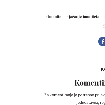
#
imunitet
#
jačanje imuniteta
#
K
Komentir
Za komentiranje je potrebno prijavi
jednostavna, regi