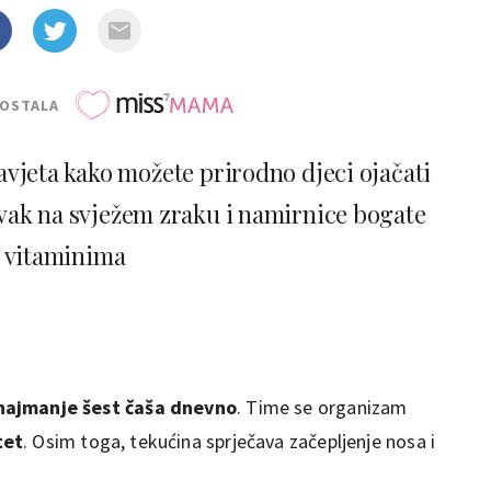
POSTALA
vjeta kako možete prirodno djeci ojačati
avak na svježem zraku i namirnice bogate
vitaminima
najmanje šest čaša dnevno
. Time se organizam
tet
. Osim toga, tekućina sprječava začepljenje nosa i