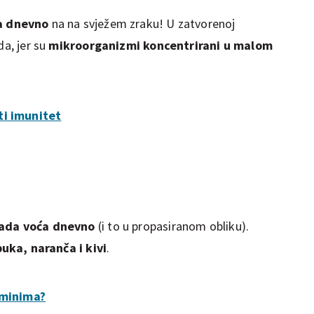
a dnevno
na na svježem zraku! U zatvorenoj
da, jer su
mikroorganizmi koncentrirani u malom
ti imunitet
ada voća dnevno
(i to u propasiranom obliku).
buka, naranča i kivi
.
aminima?