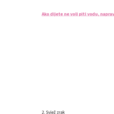
Ako dijete ne voli piti vodu, napr
2. Svjež zrak