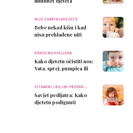
imunitet djeteta
NIJE ZABRINJAVAJUĆE
Bebe nekad kišu i kad
nisu prehlađene niti
bolesne, a evo zašto se
to događa
PRAVILNA HIGIJENA
Kako djetetu očistiti nos:
Vata, sprej, pumpica ili
aspirator?
VITAMINI I BILJNI PREPAR…
Savjet pedijatra: Kako
djetetu podignuti
imunitet?