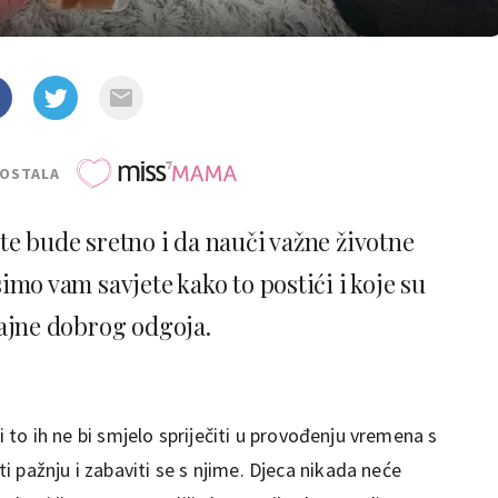
POSTALA
jete bude sretno i da nauči važne životne
simo vam savjete kako to postići i koje su
ajne dobrog odgoja.
li to ih ne bi smjelo spriječiti u provođenju vremena s
 pažnju i zabaviti se s njime. Djeca nikada neće