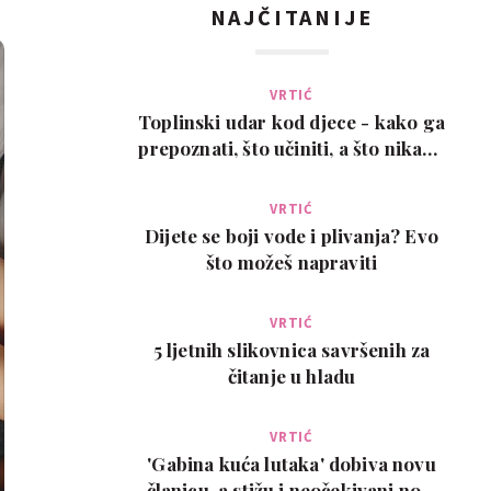
NAJČITANIJE
VRTIĆ
Toplinski udar kod djece - kako ga
prepoznati, što učiniti, a što nikako
ne
VRTIĆ
Dijete se boji vode i plivanja? Evo
što možeš napraviti
VRTIĆ
5 ljetnih slikovnica savršenih za
čitanje u hladu
VRTIĆ
'Gabina kuća lutaka' dobiva novu
članicu, a stižu i neočekivani novi