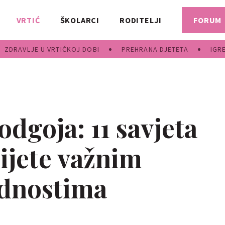
VRTIĆ
ŠKOLARCI
RODITELJI
FORUM
ZDRAVLJE U VRTIĆKOJ DOBI
PREHRANA DJETETA
IGR
dgoja: 11 savjeta
ijete važnim
ednostima