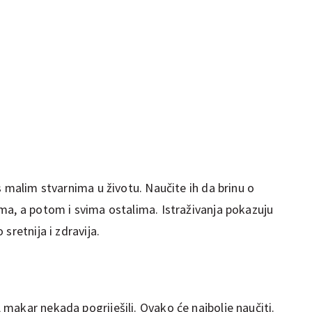
s malim stvarnima u životu. Naučite ih da brinu o
ma, a potom i svima ostalima. Istraživanja pokazuju
sretnija i zdravija.
makar nekada pogriješili. Ovako će najbolje naučiti.