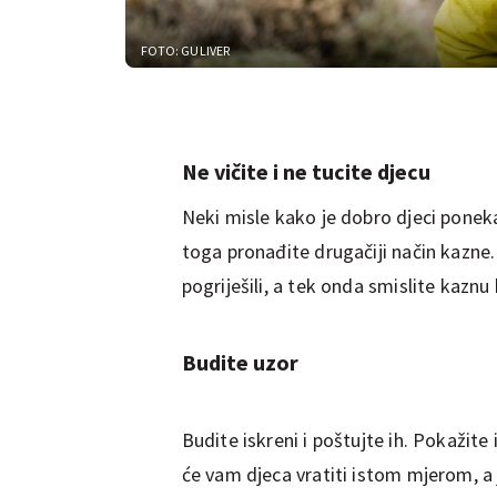
FOTO: GULIVER
Ne vičite i ne tucite djecu
Neki misle kako je dobro djeci poneka
toga pronađite drugačiji način kazne
pogriješili, a tek onda smislite kaznu k
Budite uzor
Budite iskreni i poštujte ih. Pokažite
će vam djeca vratiti istom mjerom, a 