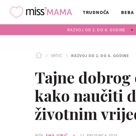
TRUDNOĆA
BEBA
RAZVOJ OD 2. DO 6. GODINE
VRTIĆ
RAZVOJ OD 2. DO 6. GODINE
Tajne dobrog o
kako naučiti d
životnim vrij
PIŠE
EMA JURIĆ
11. PROSINCA 2025.