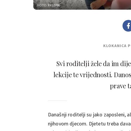
FOTO: FREEPIK
KLOKANICA 
Svi roditelji žele da im di
lekcije te vrijednosti. Dano
prave t
Današnji roditelji su jako zaposleni, a
njihovom djecom. Djetetu treba davati