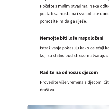
Počnite s malim stvarima. Neka odluče
postati samostalna i sve odluke donos
pomozite im da ga riješe.
Nemojte biti loše raspoloženi
Istraživanja pokazuju kako osjećaji k
koji su stalno pod stresom stvaraju st
Radite na odnosu s djecom
Provedite više vremena s djecom. Čitaj
društvu.