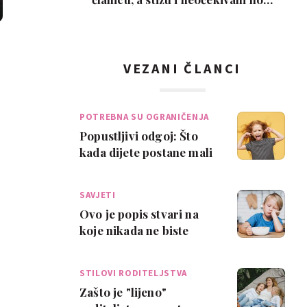
ljubimci
VEZANI ČLANCI
POTREBNA SU OGRANIČENJA
Popustljivi odgoj: Što
kada dijete postane mali
šef?
SAVJETI
Ovo je popis stvari na
koje nikada ne biste
trebali prisiljavati djecu
STILOVI RODITELJSTVA
Zašto je "lijeno"