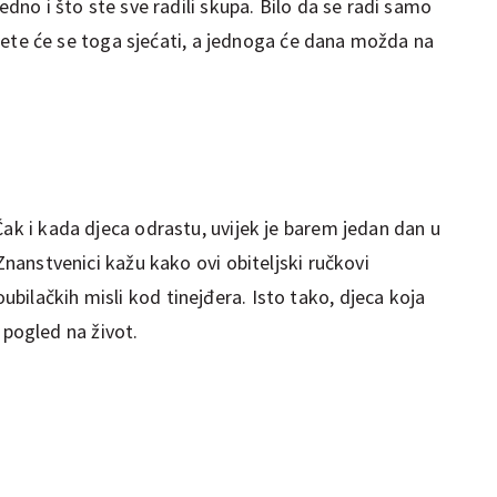
jedno i što ste sve radili skupa. Bilo da se radi samo
 dijete će se toga sjećati, a jednoga će dana možda na
Čak i kada djeca odrastu, uvijek je barem jedan dan u
 Znanstvenici kažu kako ovi obiteljski ručkovi
ilačkih misli kod tinejđera. Isto tako, djeca koja
ji pogled na život.