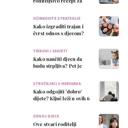
roditeljstvo recept za
sreću roditelja i djece?
UČINKOVITE STRATEGIJE
Kako izgraditi trajan i
čvrst odnos s djecom?
Jednostavno je....
TRIKOVI I SAVJETI
Kako naučiti djecu da
budu strpljiva? Pet je
načina...
STRUČNJACI S HARVARDA
Kako odgojiti 'dobro'
dijete? Ključ leži u ovih 6
potpuno staromodnih
strategij…
ODGOJ DJECE
Ove stvari roditelji