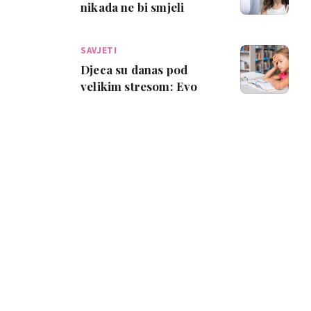
nikada ne bi smjeli
govoriti djetetu
SAVJETI
Djeca su danas pod
velikim stresom: Evo
kako ih možeš zaštititi...