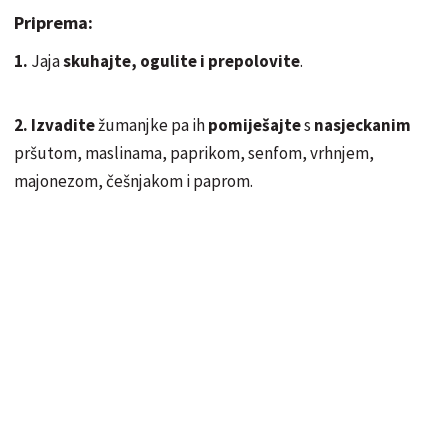
Priprema:
1.
Jaja
skuhajte, ogulite i prepolovite
.
2.
Izvadite
žumanjke pa ih
pomiješajte
s
nasjeckanim
pršutom, maslinama, paprikom, senfom, vrhnjem,
majonezom, češnjakom i paprom.