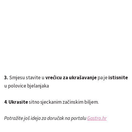
3.
Smjesu stavite u
vrećicu za ukrašavanje
pa je
istisnite
u polovice bjelanjaka
4
.
Ukrasite
sitno sjeckanim začinskim biljem.
Potražite još ideja za doručak na portalu
Gastro.hr