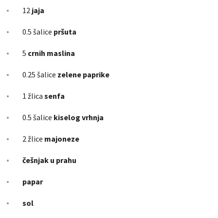
12
jaja
0.5 šalice
pršuta
5
crnih maslina
0.25 šalice
zelene paprike
1 žlica
senfa
0.5 šalice
kiselog vrhnja
2 žlice
majoneze
češnjak u prahu
papar
sol