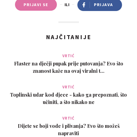
PRIJAVI SE
ILI
PRIJAVA
NAJČITANIJE
VRTIĆ
Flaster na dječji pupak prije putovanja? Evo što
znanost kaže na ovaj viralni t…
VRTIĆ
Toplinski udar kod djece - kako ga prepoznati, što
učiniti, a što nikako ne
VRTIĆ
Dijete se boji vode i plivanja? Evo što možeš
napraviti