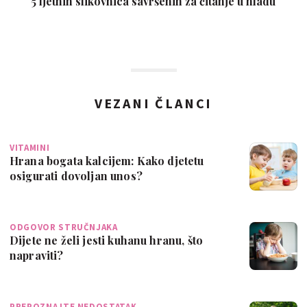
5 ljetnih slikovnica savršenih za čitanje u hladu
VEZANI ČLANCI
VITAMINI
Hrana bogata kalcijem: Kako djetetu
osigurati dovoljan unos?
ODGOVOR STRUČNJAKA
Dijete ne želi jesti kuhanu hranu, što
napraviti?
PREPOZNAJTE NEDOSTATAK