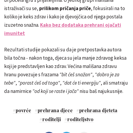
istraživači su se,
prilikom pričanja priče
, fokusirali na to
koliko je keks zdrav i kako je djevojčica od njega postala
izuzetno snažna.
Kako bez dodataka prehrani ojačati
imunitet
Rezultati studije pokazali su da je pretpostavka autora
bila točna - nakon toga, djeca su jela manje zdravog keksa
koji je predstavljen kao zdrav. Većina mališana zdravu
hranu povezuje s frazama
"bit ćeš snažan"
,
"dobro je za
tebe"
,
"porast ćeš od toga"
,
"dat će ti energiju"
, ali smatraju
da namirnice
"od koji se raste i jača"
nisu baš najukusnije.
#
povrće
#
prehrana djece
#
prehrana djeteta
#
roditelji
#
roditeljstvo