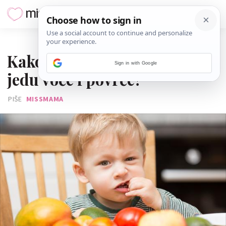
23. SVIBNJA 2020.
Kako nagovoriti mališane da
Sign in with Google
jedu voće i povrće?
PIŠE
MISSMAMA