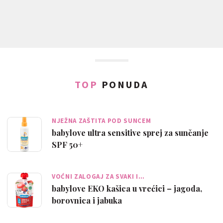
TOP
PONUDA
NJEŽNA ZAŠTITA POD SUNCEM
babylove ultra sensitive sprej za sunčanje
SPF 50+
VOĆNI ZALOGAJ ZA SVAKI I…
babylove EKO kašica u vrećici – jagoda,
borovnica i jabuka