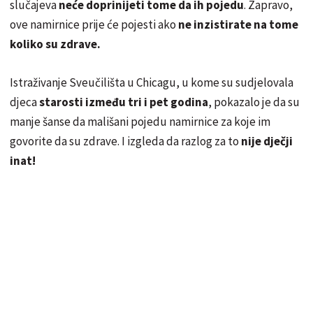
slučajeva
neće doprinijeti tome da ih pojedu
. Zapravo,
ove namirnice prije će pojesti ako
ne inzistirate na tome
koliko su zdrave.
Istraživanje Sveučilišta u Chicagu, u kome su sudjelovala
djeca
starosti između tri i pet godina
, pokazalo je da su
manje šanse da mališani pojedu namirnice za koje im
govorite da su zdrave. I izgleda da razlog za to
nije dječji
inat!