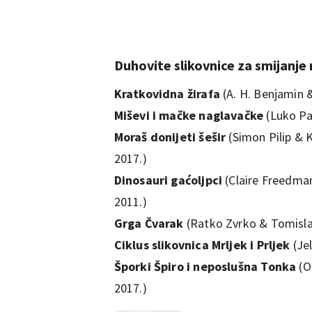
Duhovite slikovnice za smijanje 
Kratkovidna žirafa
(A. H. Benjamin &
Miševi i mačke naglavačke
(Luko Pa
Moraš donijeti šešir
(Simon Pilip & K
2017.)
Dinosauri gaćoljpci
(Claire Freedman
2011.)
Grga Čvarak
(Ratko Zvrko & Tomislav
Ciklus slikovnica Mrljek i Prljek
(Jel
Šporki Špiro i neposlušna Tonka
(Ol
2017.)