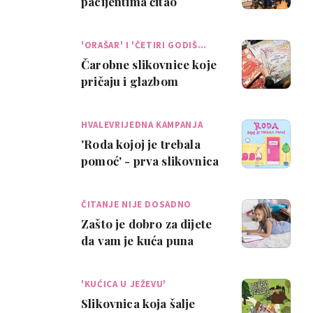
pacijentima čitao
slikovnicu 'Zlatkov dan
za igru'
'ORAŠAR' I 'ČETIRI GODIŠ…
Čarobne slikovnice koje
pričaju i glazbom
oduševit će mališane i
roditelje
HVALEVRIJEDNA KAMPANJA
'Roda kojoj je trebala
pomoć' - prva slikovnica
za djecu rođenu nakon
postupaka…
ČITANJE NIJE DOSADNO
Zašto je dobro za dijete
da vam je kuća puna
knjiga?
'KUĆICA U JEŽEVU'
Slikovnica koja šalje