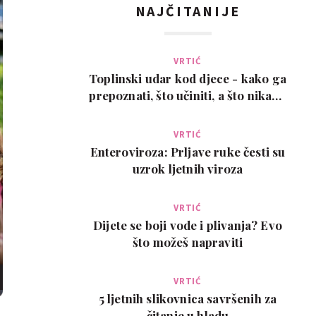
NAJČITANIJE
VRTIĆ
Toplinski udar kod djece - kako ga
prepoznati, što učiniti, a što nikako
ne
VRTIĆ
Enteroviroza: Prljave ruke česti su
uzrok ljetnih viroza
VRTIĆ
Dijete se boji vode i plivanja? Evo
što možeš napraviti
VRTIĆ
5 ljetnih slikovnica savršenih za
čitanje u hladu