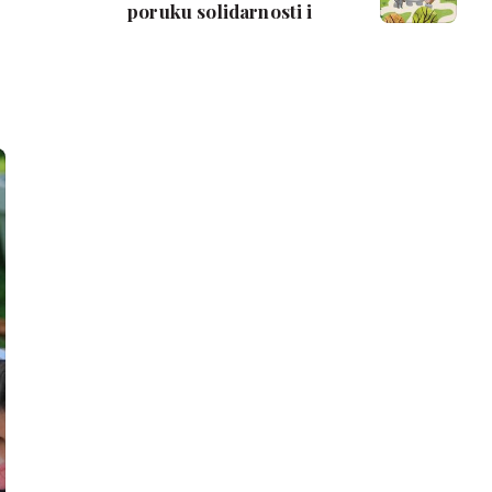
poruku solidarnosti i
podrške svima u potrazi
za srećom