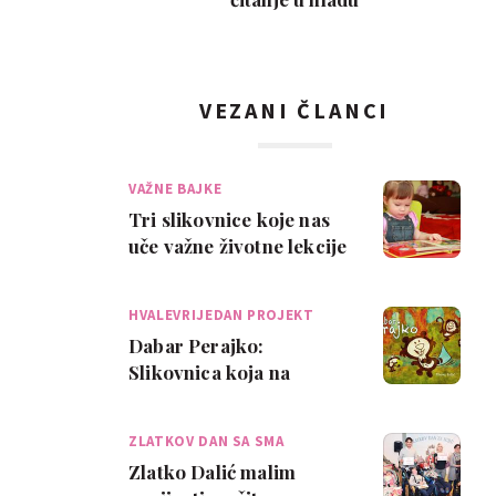
VEZANI ČLANCI
VAŽNE BAJKE
Tri slikovnice koje nas
uče važne životne lekcije
HVALEVRIJEDAN PROJEKT
Dabar Perajko:
Slikovnica koja na
zanimljiv način
progovara o
ZLATKOV DAN SA SMA
zanemarenim temama
Zlatko Dalić malim