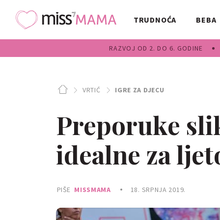
TRUDNOĆA
BEBA
RAZVOJ OD 2. DO 6. GODINE
VRTIĆ
IGRE ZA DJECU
Preporuke sli
idealne za ljet
PIŠE
MISSMAMA
18. SRPNJA 2019.