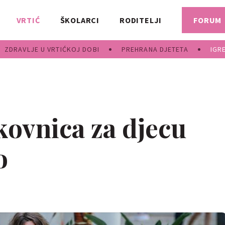
VRTIĆ
ŠKOLARCI
RODITELJI
FORUM
ZDRAVLJE U VRTIĆKOJ DOBI
PREHRANA DJETETA
IGR
kovnica za djecu
o