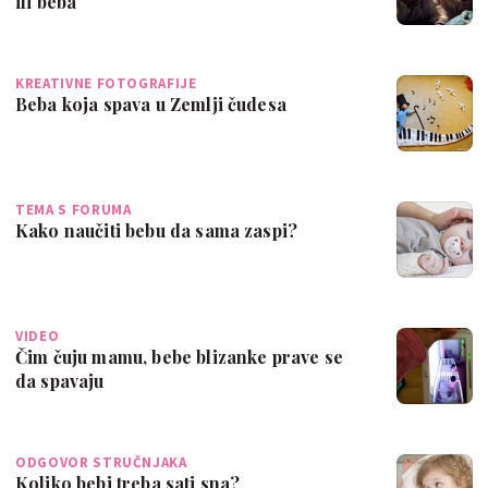
ili beba
KREATIVNE FOTOGRAFIJE
Beba koja spava u Zemlji čudesa
TEMA S FORUMA
Kako naučiti bebu da sama zaspi?
VIDEO
Čim čuju mamu, bebe blizanke prave se
da spavaju
ODGOVOR STRUČNJAKA
Koliko bebi treba sati sna?