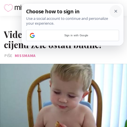
12. SRPNJA 2016.
Video: Ove bebe pod svaku
Sign in with Google
cijenu žele ostati budne!
PIŠE
MISSMAMA