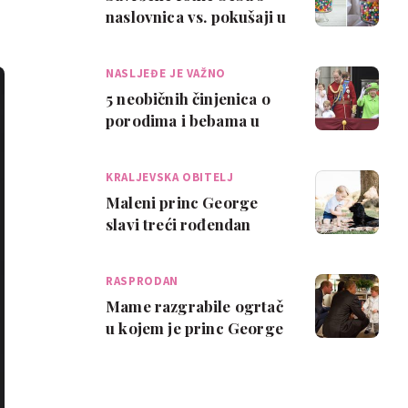
naslovnica vs. pokušaji u
stvarnosti
NASLJEĐE JE VAŽNO
5 neobičnih činjenica o
porodima i bebama u
kraljevskoj obitelji
KRALJEVSKA OBITELJ
Maleni princ George
slavi treći rođendan
RASPRODAN
Mame razgrabile ogrtač
u kojem je princ George
upoznao Obamu