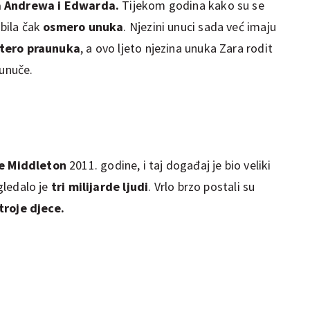
a Andrewa i Edwarda.
Tijekom godina kako su se
obila čak
osmero unuka
. Njezini unuci sada već imaju
tero praunuka
, a ovo ljeto njezina unuka Zara rodit
aunuče.
e Middleton
2011. godine, i taj događaj je bio veliki
gledalo je
tri milijarde ljudi
. Vrlo brzo postali su
troje djece.