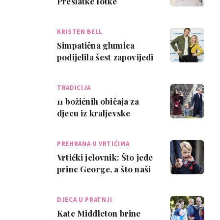
Preslatke fotke
popravljaju dan
KRISTEN BELL
Simpatična glumica
podijelila šest zapovijedi
za sretan brak
TRADICIJA
11 božićnih običaja za
djecu iz kraljevske
obitelji
PREHRANA U VRTIĆIMA
Vrtićki jelovnik: Što jede
princ George, a što naši
mališani?
DJECA U PRATNJI
Kate Middleton brine