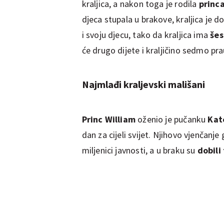
kraljica, a nakon toga je rodila
princ
djeca stupala u brakove, kraljica je d
i svoju djecu, tako da kraljica ima
šes
će drugo dijete i kraljičino sedmo pr
Najmlađi kraljevski mališani
Princ William
oženio je pučanku
Kat
dan za cijeli svijet. Njihovo vjenčanje 
miljenici javnosti, a u braku su
dobili 