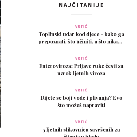
NAJČITANIJE
VRTIĆ
Toplinski udar kod djece - kako ga
prepoznati, što učiniti, a što nikako
ne
VRTIĆ
Enteroviroza: Prljave ruke česti su
uzrok ljetnih viroza
VRTIĆ
Dijete se boji vode i plivanja? Evo
što možeš napraviti
VRTIĆ
5 ljetnih slikovnica savršenih za
čitanje u hladu