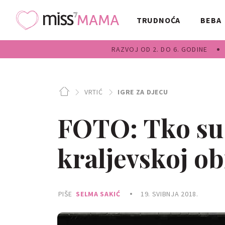
TRUDNOĆA
BEBA
RAZVOJ OD 2. DO 6. GODINE
VRTIĆ
IGRE ZA DJECU
FOTO: Tko su 
kraljevskoj obi
PIŠE
SELMA SAKIĆ
19. SVIBNJA 2018.