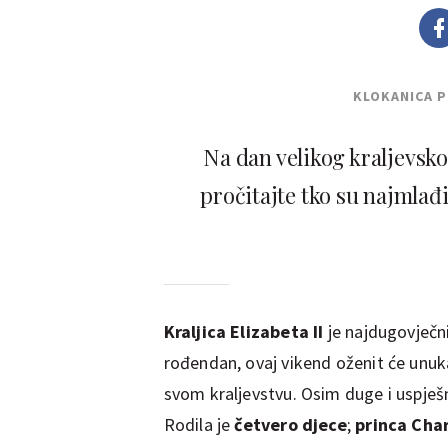
KLOKANICA 
Na dan velikog kraljevskog
pročitajte tko su najmlađi
Kraljica Elizabeta II
je najdugovječni
rođendan, ovaj vikend oženit će unuka
svom kraljevstvu. Osim duge i uspješn
Rodila je
četvero djece
;
princa Char