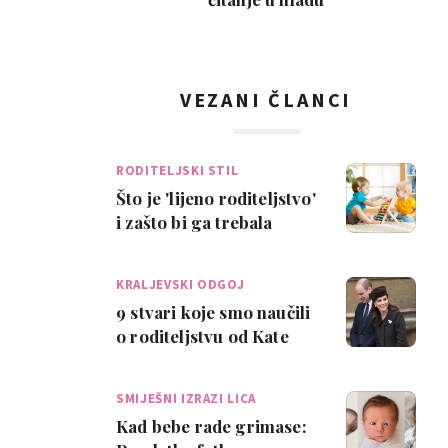
VEZANI ČLANCI
RODITELJSKI STIL
Što je 'lijeno roditeljstvo'
i zašto bi ga trebala
isprobati
KRALJEVSKI ODGOJ
9 stvari koje smo naučili
o roditeljstvu od Kate
Middleton
SMIJEŠNI IZRAZI LICA
Kad bebe rade grimase: