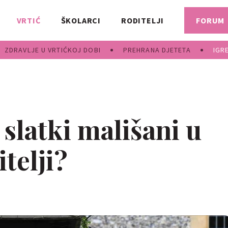
VRTIĆ
ŠKOLARCI
RODITELJI
FORUM
ZDRAVLJE U VRTIĆKOJ DOBI
PREHRANA DJETETA
IGR
slatki mališani u
telji?