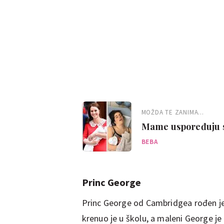
MOŽDA TE ZANIMA...
Mame uspoređuju s
BEBA
Princ George
Princ George od Cambridgea rođen je 
krenuo je u školu, a maleni George je