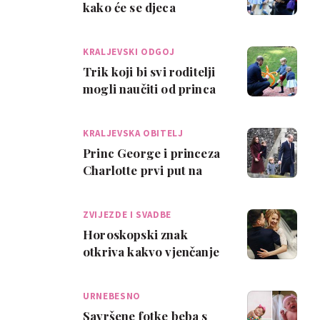
kako će se djeca
ponašati na vjenčanju
KRALJEVSKI ODGOJ
Trik koji bi svi roditelji
mogli naučiti od princa
Williama
KRALJEVSKA OBITELJ
Princ George i princeza
Charlotte prvi put na
božićnoj misi
ZVIJEZDE I SVADBE
Horoskopski znak
otkriva kakvo vjenčanje
želite
URNEBESNO
Savršene fotke beba s