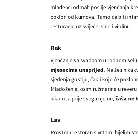
mladenci odmah poslije vjenčanja kr
poklon od kumova. Tamo će biti intim
restoranu, uz svijeće, vino i violinu.
Rak
Vjenčanje sa svadbom u rodnom selu i
mjesecima unaprijed.
Ne želi nikak
sjedenja gostiju, čak i koje će poklone
Mladoženja, osim ružmarina u reveru 
nikom, a prije svega njemu,
čaša ne 
Lav
Prostran restoran s vrtom, bijelim s