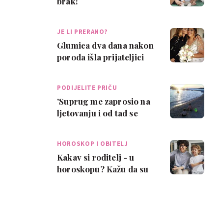
brak!
JE LI PRERANO?
Glumica dva dana nakon
poroda išla prijateljici
na vjenčanje
PODIJELITE PRIČU
'Suprug me zaprosio na
ljetovanju i od tad se
uvijek vraćamo u isti
prekrasni g…
HOROSKOP I OBITELJ
Kakav si roditelj - u
horoskopu? Kažu da su
Škorpioni intuitivni,
Lavovi zabavn…