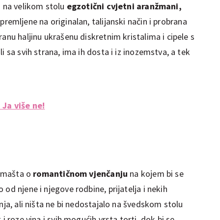
a na velikom stolu
egzotični cvjetni aranžmani,
premljene na originalan, talijanski način i probrana
anu haljinu ukrašenu diskretnim kristalima i cipele s
i sa svih strana, ima ih dosta i iz inozemstva, a tek
 Ja više ne!
, mašta o
romantičnom vjenčanju
na kojem bi se
od njene i njegove rodbine, prijatelja i nekih
nja, ali ništa ne bi nedostajalo na švedskom stolu
i roze vina i svih mogućih vrsta torti, dok bi se