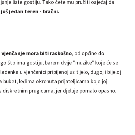
janje liste gostiju. Tako ćete mu pružiti osjećaj da i
o
još jedan teren - bračni.
a
vjenčanje mora biti raskošno
, od općine do
nego što ima gostiju, barem dvije "muzike" koje će se
adenka u vjenčanici pripijenoj uz tijelo, dugoj i bijeloj
a buket, leđima okrenuta prijateljicama koje joj
s diskretnim prugicama, jer djeluje pomalo opasno.