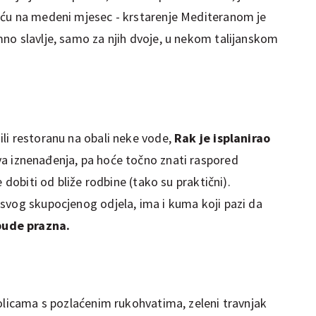
eću na medeni mjesec - krstarenje Mediteranom je
no slavlje, samo za njih dvoje, u nekom talijanskom
li restoranu na obali neke vode,
Rak je isplanirao
va iznenađenja, pa hoće točno znati raspored
 dobiti od bliže rodbine (tako su praktični).
svog skupocjenog odjela, ima i kuma koji pazi da
bude prazna.
tolicama s pozlaćenim rukohvatima, zeleni travnjak