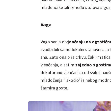
mladenci šetali između stolova s ​​go
Vaga
Vaga sanja o
vjenčanju na egzotič
svadbi bili samo lokalni stanovnici, a
zna. Zato ona bira crkvu, čak i matiča
vjenčanja, a zatim
zajedno s gostima
dekoltiranu vjenčanicu od svile i nauš
mladoženja "iskočio" iz nekog modno
šarmira goste.