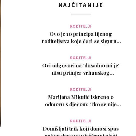
NAJČITANIJE
RODITELJI
Ovo je 10 principa lijenog
roditeljstva koje će ti se sigurno
svidjeti
RODITELJI
Ovi odgovori na 'dosadno mi je'
nisu primjer vrhunskog
roditeljstva, ali su zab…
RODITELJI
Marijana Mikulić iskreno o
odmoru s djecom: Tko se nije
poželio razvesti, pobje…
RODITELJI
Domišljati trik koji donosi spas
nakon dana na pješčanoj plaži