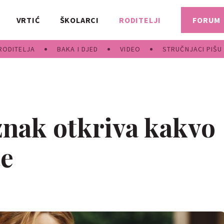
VRTIĆ
ŠKOLARCI
RODITELJI
FORUM
RODITELJA
BAKA I DJED
VIDEO
STRUČNJACI PIŠU
nak otkriva kakvo
te