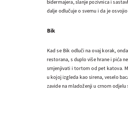
bidermajera, slanje pozivnica i sastavl
dalje odlučuje o svemu i da je osvoji
Bik
Kad se Bik odluči na ovaj korak, ond
restorana, s duplo više hrane i pića 
smjenjivati ​​i tortom od pet katova. Ml
u kojoj izgleda kao sirena, veselo bac
zavide na mladoženji u crnom odjelu 