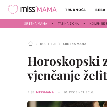
TRUDNOĆA
BEBA
SRETNA MAMA
TATINA ZONA
KOLUMNE 
RODITELJI
SRETNA MAMA
Horoskopski z
vjenčanje želi
PIŠE
MISSMAMA
10. PROSINCA 2016.