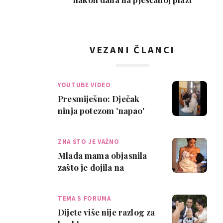
VEZANI ČLANCI
YOUTUBE VIDEO
Presmiješno: Dječak
ninja potezom 'napao'
vjenčanicu
ZNA ŠTO JE VAŽNO
Mlada mama objasnila
zašto je dojila na
vlastitom vjenčanju
TEMA S FORUMA
Dijete više nije razlog za