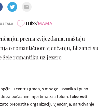
POSTALA
enčanju, prema zvijezdama, maštaju
nja o romantičnom vjenčanju, Blizanci su
e žele romantiku uz jezero
općini u centru grada, s mnogo uzvanika i puno
i) sjede za počasnim mjestima za stolom.
Iako voli
 zato prepustite organizaciju vjenčanja, naručivanje