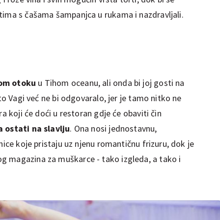
stima s čašama šampanjca u rukama i nazdravljali.
nom otoku
u Tihom oceanu, ali onda bi joj gosti na
 to Vagi već ne bi odgovaralo, jer je tamo nitko ne
ra koji će doći u restoran gdje će obaviti čin
 ostati na slavlju
. Ona nosi jednostavnu,
nice koje pristaju uz njenu romantičnu frizuru, dok je
g magazina za muškarce - tako izgleda, a tako i