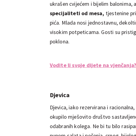
ukrašen cvijećem i bijelim balonima, 
specijaliteti od mesa,
tjestenine pri
pića. Mlada nosi jednostavnu, dekoltir
visokim potpeticama. Gosti su pristigl
poklona.
Vodite li svoje dijete na vjenčanja?
Djevica
Djevica, iako rezervirana i racionalna
okupilo mješovito društvo sastavljeno 
odabranih kolega. Ne bi tu bilo rasipa
punom salata i pečenja, crnog, bijelog 