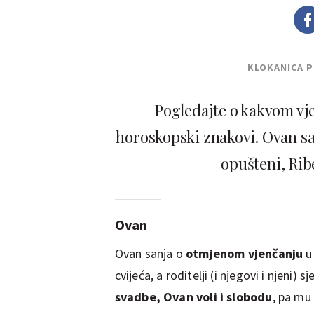
KLOKANICA 
Pogledajte o kakvom vj
horoskopski znakovi. Ovan sa
opušteni, Rib
Ovan
Ovan sanja o
otmjenom vjenčanju
u 
cvijeća, a roditelji (i njegovi i njen
svadbe, Ovan voli i slobodu
, pa mu