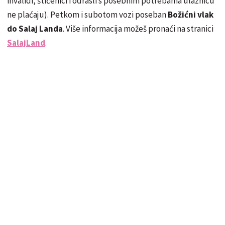
invalidi, štićenici i odrasli s posebnim potrebama ulaznicu
ne plaćaju). Petkom i subotom vozi poseban
Božićni vlak
do Salaj Landa
. Više informacija možeš pronaći na stranici
SalajLand
.