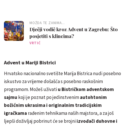
MOŽDA TE ZANIMA...
Dječji vodič kroz Advent u Zagrebu: Što
posjetiti s klincima?
VRTIĆ
Advent u Mariji Bistrici
Hrvatsko nacionalno svetište Marija Bistrica nudi posebno
iskustvo za vrijeme došašća s posebno raskošnim
programom. Možeš uživati
u Bistričkom adventskom
sajmu
koji je poznat po jedinstvenim
autohtonim
božićnim ukrasima i originalnim tradicijskim
igračkama
rađenim tehnikama naših majstora, a za još
ljepši doživljaj pobrinut će se brojni
izvođači duhovne i