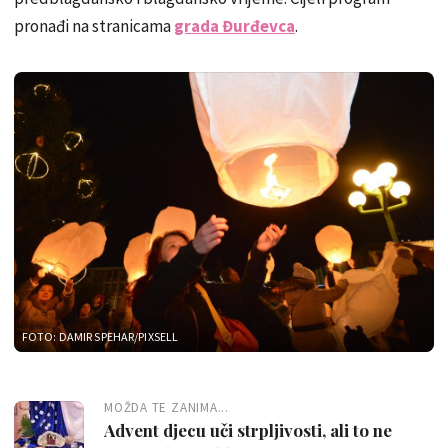
pronađi na stranicama
grada Đurđevca
.
FOTO: DAMIR SPEHAR/PIXSELL
MOŽDA TE ZANIMA...
Advent djecu uči strpljivosti, ali to ne