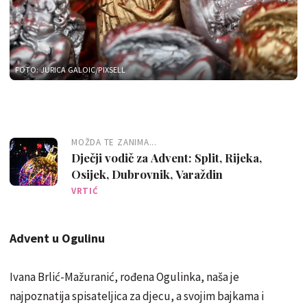
FOTO: JURICA GALOIC/PIXSELL
MOŽDA TE ZANIMA...
Dječji vodič za Advent: Split, Rijeka,
Osijek, Dubrovnik, Varaždin
VRTIĆ
Advent u Ogulinu
Ivana Brlić-Mažuranić, rođena Ogulinka, naša je
najpoznatija spisateljica za djecu, a svojim bajkama i