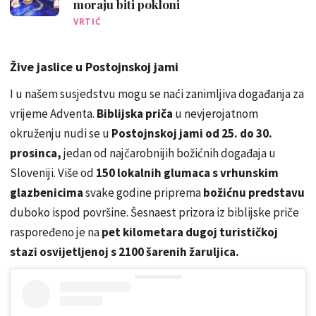
moraju biti pokloni
VRTIĆ
Žive jaslice u Postojnskoj jami
I u našem susjedstvu mogu se naći zanimljiva događanja za
vrijeme Adventa.
Biblijska priča
u nevjerojatnom
okruženju nudi se u
Postojnskoj jami od 25. do 30.
prosinca,
jedan od najčarobnijih božićnih događaja u
Sloveniji. Više od
150 lokalnih glumaca s vrhunskim
glazbenicima
svake godine priprema
božićnu predstavu
duboko ispod površine. Šesnaest prizora iz biblijske priče
raspoređeno je na
pet kilometara dugoj turističkoj
stazi osvijetljenoj s 2100 šarenih žaruljica.