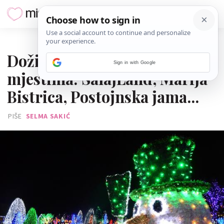
15. PROSINCA 2018.
Doživi Advent na različitim
Sign in with Google
mjestima: SalajLand, Marija
Bistrica, Postojnska jama...
PIŠE
SELMA SAKIĆ