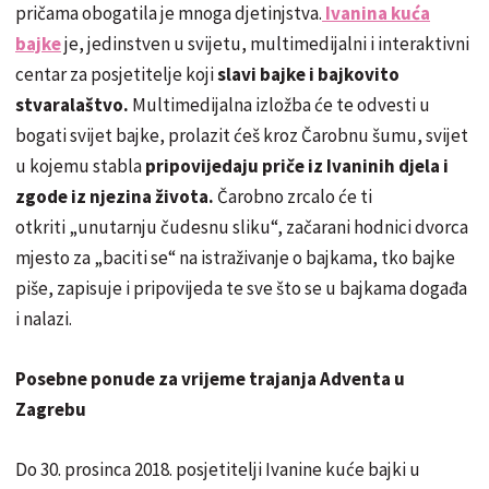
pričama obogatila je mnoga djetinjstva.
Ivanina kuća
bajke
je, jedinstven u svijetu, multimedijalni i interaktivni
centar za posjetitelje koji
slavi bajke i bajkovito
stvaralaštvo.
Multimedijalna izložba će te odvesti u
bogati svijet bajke, prolazit ćeš kroz Čarobnu šumu, svijet
u kojemu stabla
pripovijedaju priče iz Ivaninih djela i
zgode iz njezina života.
Čarobno zrcalo će ti
otkriti „unutarnju čudesnu sliku“, začarani hodnici dvorca
mjesto za „baciti se“ na istraživanje o bajkama, tko bajke
piše, zapisuje i pripovijeda te sve što se u bajkama događa
i nalazi.
Posebne ponude za vrijeme trajanja Adventa u
Zagrebu
Do 30. prosinca 2018. posjetitelji Ivanine kuće bajki u