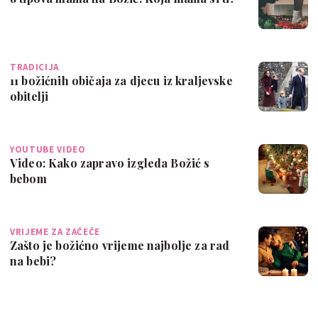
TRADICIJA
11 božićnih običaja za djecu iz kraljevske
obitelji
YOUTUBE VIDEO
Video: Kako zapravo izgleda Božić s
bebom
VRIJEME ZA ZAČEĆE
Zašto je božićno vrijeme najbolje za rad
na bebi?