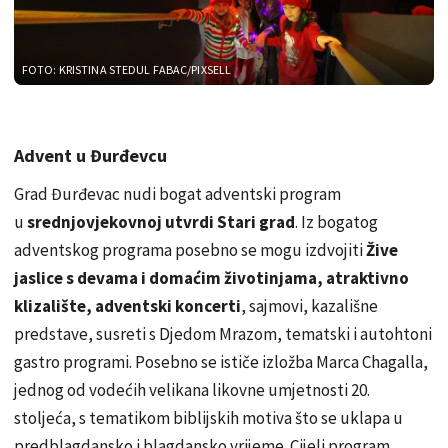
FOTO: KRISTINA STEDUL FABAC/PIXSELL
Advent u Đurđevcu
Grad Đurđevac nudi bogat adventski program
u
srednjovjekovnoj utvrdi Stari grad
. Iz bogatog
adventskog programa posebno se mogu izdvojiti
Žive
jaslice s devama i domaćim životinjama, atraktivno
klizalište, adventski koncerti
, sajmovi, kazališne
predstave, susreti s Djedom Mrazom, tematski i autohtoni
gastro programi. Posebno se ističe izložba Marca Chagalla,
jednog od vodećih velikana likovne umjetnosti 20.
stoljeća, s tematikom biblijskih motiva što se uklapa u
predblagdansko i blagdansko vrijeme. Cijeli program