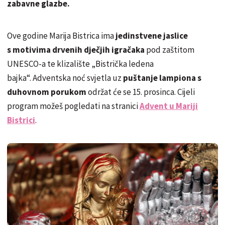
zabavne glazbe.
Ove godine Marija Bistrica ima
jedinstvene jaslice
s motivima drvenih dječjih igračaka
pod zaštitom
UNESCO-a te klizalište „Bistrička ledena
bajka“. Adventska noć svjetla uz
puštanje lampiona s
duhovnom porukom
održat će se 15. prosinca. Cijeli
program možeš pogledati na stranici
Advent u Mariji
Bistrici
.