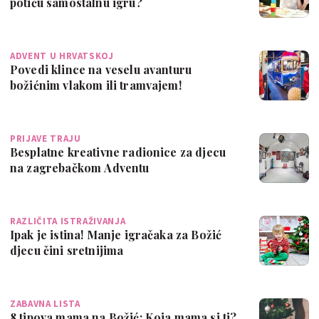
potiču samostalnu igru?
ADVENT U HRVATSKOJ
Povedi klince na veselu avanturu
božićnim vlakom ili tramvajem!
PRIJAVE TRAJU
Besplatne kreativne radionice za djecu
na zagrebačkom Adventu
RAZLIČITA ISTRAŽIVANJA
Ipak je istina! Manje igračaka za Božić
djecu čini sretnijima
ZABAVNA LISTA
8 tipova mama na Božić: Koja mama si ti?