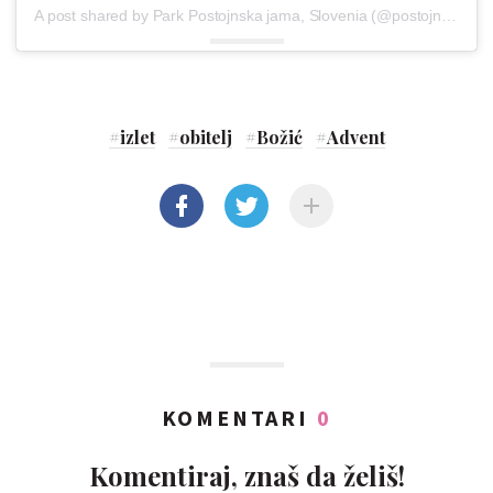
A post shared by Park Postojnska jama, Slovenia (@postojnacave)
#
izlet
#
obitelj
#
Božić
#
Advent
KOMENTARI
0
Komentiraj, znaš da želiš!