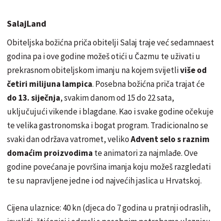
SalajLand
Obiteljska božićna priča obitelji Salaj traje već sedamnaest
godina pa i ove godine možeš otići u Čazmu te uživati u
prekrasnom obiteljskom imanju na kojem svijetli
više od
četiri milijuna lampica
. Posebna božićna priča trajat će
do 13. siječnja
, svakim danom od 15 do 22 sata,
uključujući vikende i blagdane. Kao i svake godine očekuje
te velika gastronomska i bogat program. Tradicionalno se
svaki dan održava vatromet, veliko
Advent selo s raznim
domaćim proizvodima
te animatori za najmlađe. Ove
godine povećana je površina imanja koju možeš razgledati
te su napravljene jedne i od najvećih jaslica u Hrvatskoj.
Cijena ulaznice: 40 kn (djeca do 7 godina u pratnji odraslih,