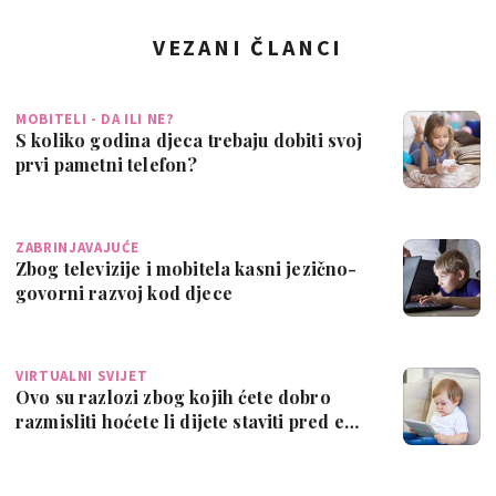
VEZANI ČLANCI
MOBITELI - DA ILI NE?
S koliko godina djeca trebaju dobiti svoj
prvi pametni telefon?
ZABRINJAVAJUĆE
Zbog televizije i mobitela kasni jezično-
govorni razvoj kod djece
VIRTUALNI SVIJET
Ovo su razlozi zbog kojih ćete dobro
razmisliti hoćete li dijete staviti pred e…