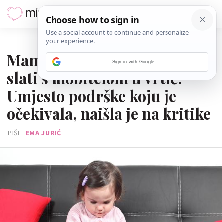
28. LISTOPADA 2022.
Mama želi trogodišnje dijete
Sign in with Google
slati s mobitelom u vrtić.
Umjesto podrške koju je
očekivala, naišla je na kritike
PIŠE
EMA JURIĆ