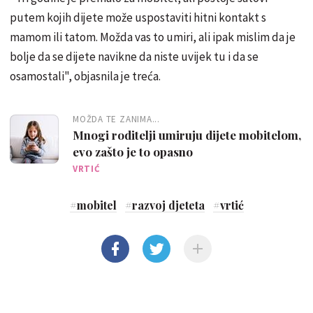
putem kojih dijete može uspostaviti hitni kontakt s
mamom ili tatom. Možda vas to umiri, ali ipak mislim da je
bolje da se dijete navikne da niste uvijek tu i da se
osamostali", objasnila je treća.
MOŽDA TE ZANIMA...
Mnogi roditelji umiruju dijete mobitelom,
evo zašto je to opasno
VRTIĆ
#
mobitel
#
razvoj djeteta
#
vrtić