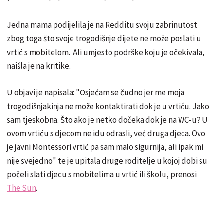
Jedna mama podijelila je na Redditu svoju zabrinutost
zbog toga što svoje trogodišnje dijete ne može poslati u
vrtić s mobitelom. Ali umjesto podrške koju je očekivala,
naišla je na kritike.
U objavi je napisala: "Osjećam se čudno jer me moja
trogodišnjakinja ne može kontaktirati dok je u vrtiću. Jako
sam tjeskobna. Što ako je netko dočeka dok je na WC-u? U
ovom vrtiću s djecom ne idu odrasli, već druga djeca. Ovo
je javni Montessori vrtić pa sam malo sigurnija, ali ipak mi
nije svejedno" te je upitala druge roditelje u kojoj dobi su
počeli slati djecu s mobitelima u vrtić ili školu, prenosi
The Sun
.