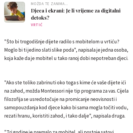
MOŽDA TE ZANIMA...
Djeca i ekrani: Je li vrijeme za digitalni
detoks?
VRTIĆ
"Što bi trogodišnje dijete radilo s mobitelom u vrtiću?
Moglo bi ti jedino slati slike poda", napisala je jedna osoba,
koja kaže da je mobitel u tako ranoj dobi nepotreban djeci.
"Ako ste toliko zabrinuti oko toga s kime će vaše dijete ići
na zahod, možda Montessori nije tip programa za vas. Cijela
filozofija se usredotočuje na promicanje neovisnosti i
samopouzdanja kod djece kako bi sama mogla točiti vodu,
rezati hranu, koristiti zahod, i tako dalje", napisala druga.
"Tri godine je premalo za mobitel, ali postoje satovi