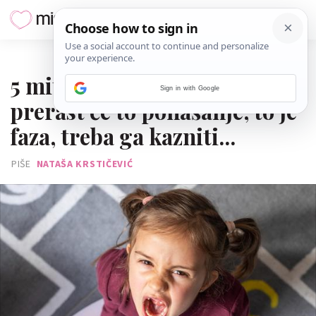
19. TRAVNJA 2025.
5 mitova o ljutitoj djeci -
Sign in with Google
prerast će to ponašanje, to je
faza, treba ga kazniti...
PIŠE
NATAŠA KRSTIČEVIĆ