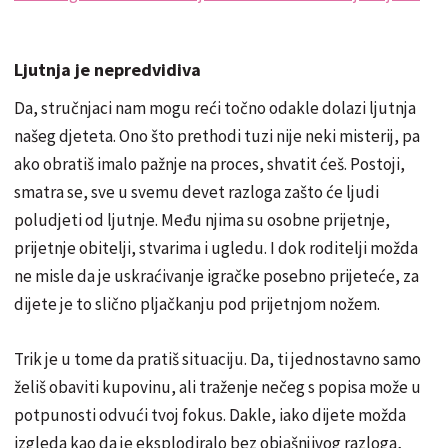
Ljutnja je nepredvidiva
Da, stručnjaci nam mogu reći točno odakle dolazi ljutnja
našeg djeteta. Ono što prethodi tuzi nije neki misterij, pa
ako obratiš imalo pažnje na proces, shvatit ćeš. Postoji,
smatra se, sve u svemu devet razloga zašto će ljudi
poludjeti od ljutnje. Među njima su osobne prijetnje,
prijetnje obitelji, stvarima i ugledu. I dok roditelji možda
ne misle da je uskraćivanje igračke posebno prijeteće, za
dijete je to slično pljačkanju pod prijetnjom nožem.
Trik je u tome da pratiš situaciju. Da, ti jednostavno samo
želiš obaviti kupovinu, ali traženje nečeg s popisa može u
potpunosti odvući tvoj fokus. Dakle, iako dijete možda
izgleda kao da je eksplodiralo bez objašnjivog razloga,