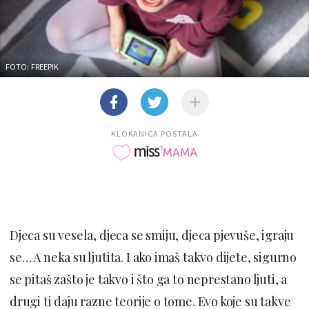
FOTO: FREEPIK
KLOKANICA POSTALA
Djeca su vesela, djeca se smiju, djeca pjevuše, igraju
se… A neka su ljutita. I ako imaš takvo dijete, sigurno
se pitaš zašto je takvo i što ga to neprestano ljuti, a
drugi ti daju razne teorije o tome. Evo koje su takve