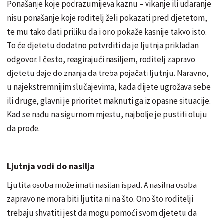
Ponašanje koje podrazumijeva kaznu – vikanje ili udaranje
nisu ponašanje koje roditelj želi pokazati pred djetetom,
te mu tako dati priliku da i ono pokaže kasnije takvo isto.
To će djetetu dodatno potvrditi da je ljutnja prikladan
odgovor. I često, reagirajući nasiljem, roditelj zapravo
djetetu daje do znanja da treba pojačati ljutnju. Naravno,
u najekstremnijim slučajevima, kada dijete ugrožava sebe
ili druge, glavni je prioritet maknuti ga iz opasne situacije.
Kad se nađu na sigurnom mjestu, najbolje je pustiti oluju
da prođe.
Ljutnja vodi do nasilja
Ljutita osoba može imati nasilan ispad. A nasilna osoba
zapravo ne mora biti ljutita ni na što. Ono što roditelji
trebaju shvatiti jest da mogu pomoći svom djetetu da