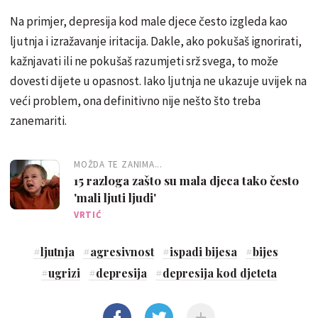
Na primjer, depresija kod male djece često izgleda kao
ljutnja i izražavanje iritacija. Dakle, ako pokušaš ignorirati,
kažnjavati ili ne pokušaš razumjeti srž svega, to može
dovesti dijete u opasnost. Iako ljutnja ne ukazuje uvijek na
veći problem, ona definitivno nije nešto što treba
zanemariti.
MOŽDA TE ZANIMA...
15 razloga zašto su mala djeca tako često
'mali ljuti ljudi'
VRTIĆ
#
ljutnja
#
agresivnost
#
ispadi bijesa
#
bijes
#
ugrizi
#
depresija
#
depresija kod djeteta