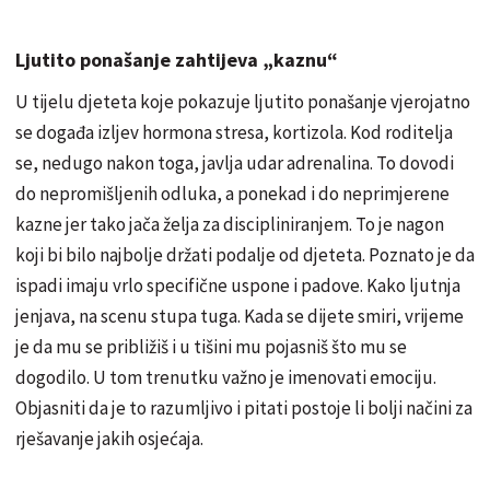
Ljutito ponašanje zahtijeva „kaznu“
U tijelu djeteta koje pokazuje ljutito ponašanje vjerojatno
se događa izljev hormona stresa, kortizola. Kod roditelja
se, nedugo nakon toga, javlja udar adrenalina. To dovodi
do nepromišljenih odluka, a ponekad i do neprimjerene
kazne jer tako jača želja za discipliniranjem. To je nagon
koji bi bilo najbolje držati podalje od djeteta. Poznato je da
ispadi imaju vrlo specifične uspone i padove. Kako ljutnja
jenjava, na scenu stupa tuga. Kada se dijete smiri, vrijeme
je da mu se približiš i u tišini mu pojasniš što mu se
dogodilo. U tom trenutku važno je imenovati emociju.
Objasniti da je to razumljivo i pitati postoje li bolji načini za
rješavanje jakih osjećaja.