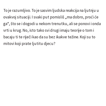
To je razumljivo. To je sasvim ljudska reakcija na ljutnju u
ovakvoj situaciji. I svaki put pomisliš „ma dobro, proći će
ga“, što se i dogodi u nekom trenutku, ali se ponovi i onda
vrti u krug. No, isto tako svi drugi imaju teorije o tom i
bacaju ti te riječi kao da su bez ikakve težine. Koji su to
mitovi koji prate ljutitu djecu?