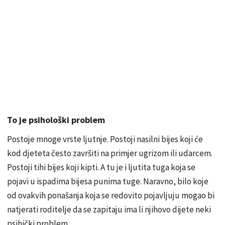
To je psihološki problem
Postoje mnoge vrste ljutnje. Postoji nasilni bijes koji će
kod djeteta često završiti na primjer ugrizom ili udarcem.
Postoji tihi bijes koji kipti. A tu je i ljutita tuga koja se
pojavi u ispadima bijesa punima tuge. Naravno, bilo koje
od ovakvih ponašanja koja se redovito pojavljuju mogao bi
natjerati roditelje da se zapitaju ima li njihovo dijete neki
psihički problem.