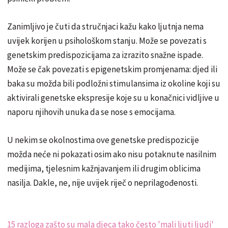
Zanimljivo je čuti da stručnjaci kažu kako ljutnja nema
uvijek korijen u psihološkom stanju. Može se povezati s
genetskim predispozicijama za izrazito snažne ispade.
Može se čak povezati s epigenetskim promjenama: djed ili
baka su možda bili podložni stimulansima iz okoline koji su
aktivirali genetske ekspresije koje su u konačnici vidljive u
naporu njihovih unuka da se nose s emocijama.
U nekim se okolnostima ove genetske predispozicije
možda neće ni pokazati osim ako nisu potaknute nasilnim
medijima, tjelesnim kažnjavanjem ili drugim oblicima
nasilja. Dakle, ne, nije uvijek riječ o neprilagođenosti.
15 razloga zašto su mala djeca tako često 'mali ljuti ljudi'