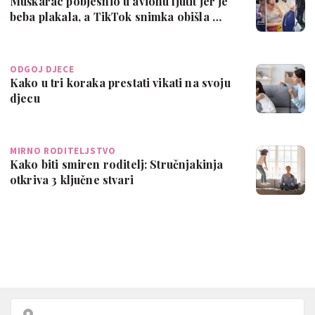
Muškarac pobjesnio u avionu ljutit jer je
beba plakala, a TikTok snimka obišla …
ODGOJ DJECE
Kako u tri koraka prestati vikati na svoju
djecu
MIRNO RODITELJSTVO
Kako biti smiren roditelj: Stručnjakinja
otkriva 3 ključne stvari