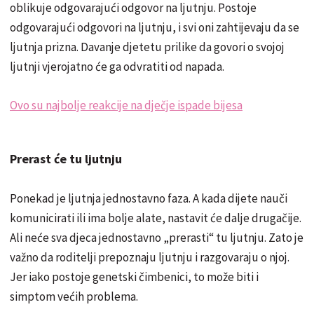
oblikuje odgovarajući odgovor na ljutnju. Postoje
odgovarajući odgovori na ljutnju, i svi oni zahtijevaju da se
ljutnja prizna. Davanje djetetu prilike da govori o svojoj
ljutnji vjerojatno će ga odvratiti od napada.
Ovo su najbolje reakcije na dječje ispade bijesa
Prerast će tu ljutnju
Ponekad je ljutnja jednostavno faza. A kada dijete nauči
komunicirati ili ima bolje alate, nastavit će dalje drugačije.
Ali neće sva djeca jednostavno „prerasti“ tu ljutnju. Zato je
važno da roditelji prepoznaju ljutnju i razgovaraju o njoj.
Jer iako postoje genetski čimbenici, to može biti i
simptom većih problema.