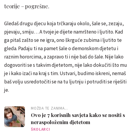
teorije – pogrešne.
Gledaš drugu djecu koja trčkaraju okolo, šale se, zezaju,
pjevaju, smiju… A tvoje je dijete namršteno i ljutito. Kad
ga pitaš zašto se ne igra, ono škrguće zubima i ljutito te
gleda. Padaju ti na pamet šale o demonskom djetetu i
raznim hororcima, a zapravo ti i nije baš do šale. Nije lako
dogovoriti se s takvim djetetom, nije lako dokučiti što mu
je i kako izaći na kraj s tim. Ustvari, budimo iskreni, nemaš
baš volju usredotočiti se na tu ljutnju i potruditi se riješiti
je.
MOŽDA TE ZANIMA...
Ovo je 7 korisnih savjeta kako se nositi s
neraspoloženim djetetom
ŠKOLARCI