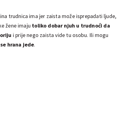
na trudnica ima jer zaista može isprepadati ljude,
ke žene imaju
toliko dobar njuh u trudnoći da
oriju
i prije nego zaista vide tu osobu. Ili mogu
 se hrana jede
.