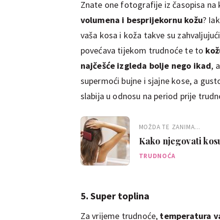
Znate one fotografije iz časopisa na
volumena i besprijekornu kožu
? Ia
vaša kosa i koža takve su zahvaljuju
povećava tijekom trudnoće te to
kož
najčešće izgleda bolje nego ikad
, 
supermoći bujne i sjajne kose, a gust
slabija u odnosu na period prije trud
MOŽDA TE ZANIMA...
Kako njegovati kos
TRUDNOĆA
5. Super toplina
Za vrijeme trudnoće,
temperatura va