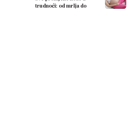
trudnoći: od mrlja do
strija