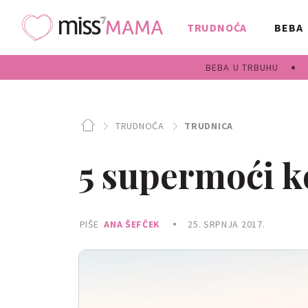
TRUDNOĆA
BEBA
BEBA U TRBUHU
TRUDNOĆA
TRUDNICA
5 supermoći k
PIŠE
ANA ŠEFČEK
25. SRPNJA 2017.