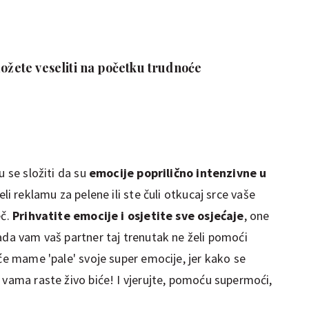
možete veseliti na početku trudnoće
u se složiti da su
emocije poprilično intenzivne u
eli reklamu za pelene ili ste čuli otkucaj srce vaše
eč.
Prihvatite emocije i osjetite sve osjećaje
, one
ada vam vaš partner taj trenutak ne želi pomoći
uće mame 'pale' svoje super emocije, jer kako se
 vama raste živo biće! I vjerujte, pomoću supermoći,