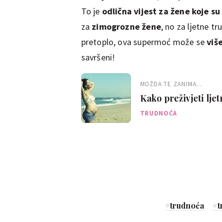
To je
odlična vijest za žene koje s
za
zimogrozne žene
, no za ljetne tr
pretoplo, ova supermoć može se
viš
savršeni!
MOŽDA TE ZANIMA...
Kako preživjeti lje
TRUDNOĆA
#
trudnoća
#
t