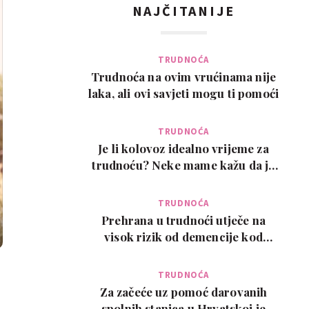
NAJČITANIJE
TRUDNOĆA
Trudnoća na ovim vrućinama nije
laka, ali ovi savjeti mogu ti pomoći
TRUDNOĆA
Je li kolovoz idealno vrijeme za
trudnoću? Neke mame kažu da je
pun pogodak
TRUDNOĆA
Prehrana u trudnoći utječe na
visok rizik od demencije kod
djeteta kasnije u ži…
TRUDNOĆA
Za začeće uz pomoć darovanih
spolnih stanica u Hrvatskoj je