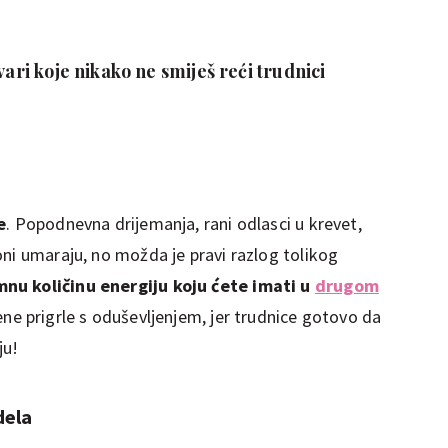
vari koje nikako ne smiješ reći trudnici
e
. Popodnevna drijemanja, rani odlasci u krevet,
oni umaraju, no možda je pravi razlog tolikog
nu količinu energiju koju ćete imati u
drugom
žene prigrle s oduševljenjem, jer trudnice gotovo da
čju!
dela