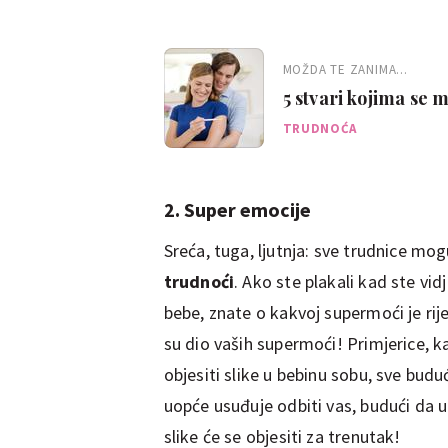
MOŽDA TE ZANIMA...
5 stvari kojima se 
TRUDNOĆA
2. Super emocije
Sreća, tuga, ljutnja: sve trudnice mog
trudnoći
. Ako ste plakali kad ste vidj
bebe, znate o kakvoj supermoći je rij
su dio vaših supermoći! Primjerice, k
objesiti slike u bebinu sobu, sve bud
uopće usuđuje odbiti vas, budući da u
slike će se objesiti za trenutak!