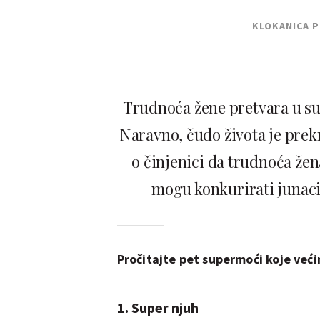
KLOKANICA 
Trudnoća žene pretvara u supe
Naravno, čudo života je prekr
o činjenici da trudnoća že
mogu konkurirati junac
Pročitajte pet supermoći koje već
1. Super njuh