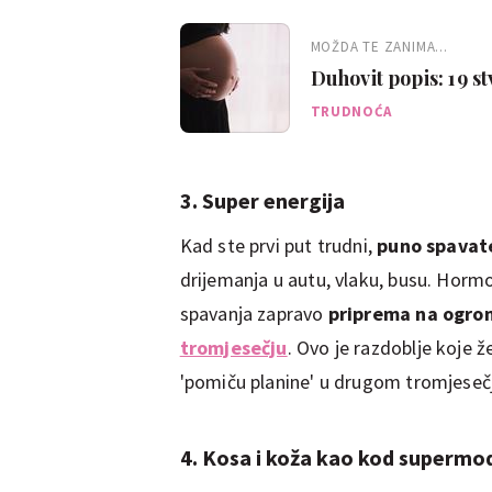
MOŽDA TE ZANIMA...
Duhovit popis: 19 st
TRUDNOĆA
3. Super energija
Kad ste prvi put trudni,
puno spavat
drijemanja u autu, vlaku, busu. Horm
spavanja zapravo
priprema na ogrom
tromjesečju
. Ovo je razdoblje koje 
'pomiču planine' u drugom tromjese
4. Kosa i koža kao kod supermo