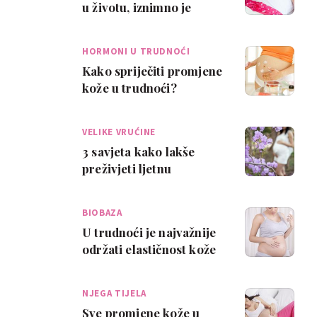
u životu, iznimno je
važno kako se mama
osjećala u t…
HORMONI U TRUDNOĆI
Kako spriječiti promjene
kože u trudnoći?
VELIKE VRUĆINE
3 savjeta kako lakše
preživjeti ljetnu
trudnoću
BIOBAZA
U trudnoći je najvažnije
održati elastičnost kože
NJEGA TIJELA
Sve promjene kože u