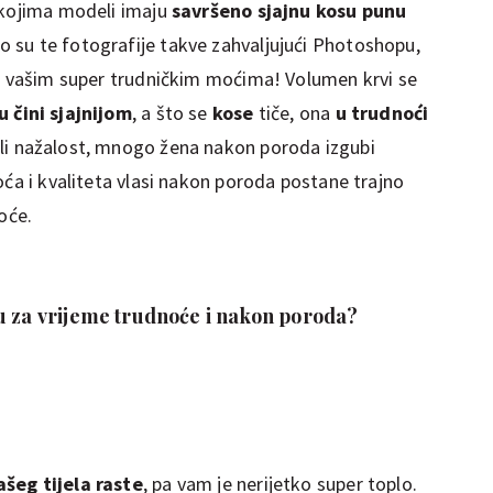
 kojima modeli imaju
savršeno sjajnu kosu punu
ko su te fotografije takve zahvaljujući Photoshopu,
ći vašim super trudničkim moćima! Volumen krvi se
u čini sjajnijom
, a što se
kose
tiče, ona
u trudnoći
ali nažalost, mnogo žena nakon poroda izgubi
oća i kvaliteta vlasi nakon poroda postane trajno
noće.
u za vrijeme trudnoće i nakon poroda?
šeg tijela raste
, pa vam je nerijetko super toplo.