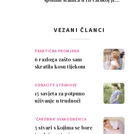
interes slab, a nem…
VEZANI ČLANCI
PRAKTIČNA PROMJENA
6 razloga zašto sam
skratila kosu tijekom
trudnoće
ODBACITE STRAHOVE
15 savjeta za potpuno
uživanje u trudnoći
'ČAROBNA' SVAKODNEVICA
5 stvari s kojima se bore