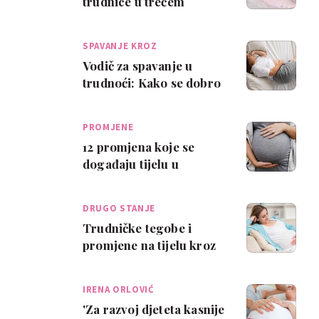
trudnice u trećem
tromjesečju
SPAVANJE KROZ
TROMJESEČJA
Vodič za spavanje u
trudnoći: Kako se dobro
naspavati i koji je
položaj najsigu…
PROMJENE
12 promjena koje se
događaju tijelu u
trudnoći
DRUGO STANJE
Trudničke tegobe i
promjene na tijelu kroz
tromjesečja
IRENA ORLOVIĆ
'Za razvoj djeteta kasnije