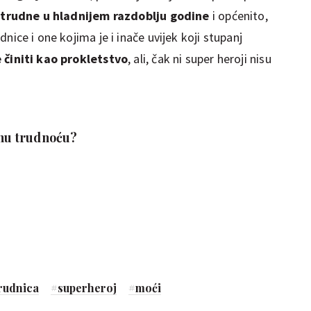
u trudne u hladnijem razdoblju godine
i općenito,
udnice i one kojima je i inače uvijek koji stupanj
e činiti kao prokletstvo
, ali, čak ni super heroji nisu
tnu trudnoću?
rudnica
#
superheroj
#
moći