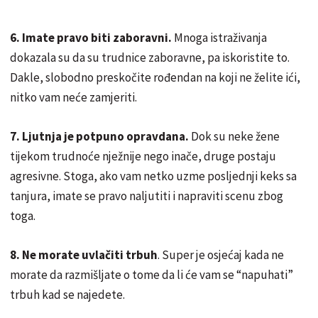
6. Imate pravo biti zaboravni.
Mnoga istraživanja
dokazala su da su trudnice zaboravne, pa iskoristite to.
Dakle, slobodno preskočite rođendan na koji ne želite ići,
nitko vam neće zamjeriti.
7. Ljutnja je potpuno opravdana.
Dok su neke žene
tijekom trudnoće nježnije nego inače, druge postaju
agresivne. Stoga, ako vam netko uzme posljednji keks sa
tanjura, imate se pravo naljutiti i napraviti scenu zbog
toga.
8. Ne morate uvlačiti trbuh
. Super je osjećaj kada ne
morate da razmišljate o tome da li će vam se “napuhati”
trbuh kad se najedete.