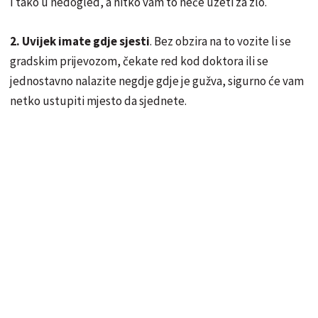
I tako u nedogled, a nitko vam to neće uzeti za zlo.
2. Uvijek imate gdje sjesti
. Bez obzira na to vozite li se
gradskim prijevozom, čekate red kod doktora ili se
jednostavno nalazite negdje gdje je gužva, sigurno će vam
netko ustupiti mjesto da sjednete.