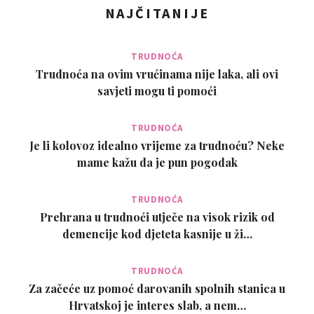
NAJČITANIJE
TRUDNOĆA
Trudnoća na ovim vrućinama nije laka, ali ovi
savjeti mogu ti pomoći
TRUDNOĆA
Je li kolovoz idealno vrijeme za trudnoću? Neke
mame kažu da je pun pogodak
TRUDNOĆA
Prehrana u trudnoći utječe na visok rizik od
demencije kod djeteta kasnije u ži…
TRUDNOĆA
Za začeće uz pomoć darovanih spolnih stanica u
Hrvatskoj je interes slab, a nem…