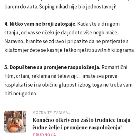
barem do auta. Šoping nikad nije bio jednostavniji!
4. Nitko vam ne broji zalogaje
. Kada ste u drugom
stanju, od vas se očekuje da jedete više nego inače.
Naravno, hranite se zdravo i pripazite da ne pretjerate s
kilažom jer ćete se kasnije teško riješiti suvišnih kilograma.
5. Dopuštene su promjene raspoloženja.
Romantični
film, crtani, reklama na televiziji… imate sva prava
rasplakati se i na običnu glupost i zbog toga ne treba vam
biti neugodno.
MOŽDA TE ZANIMA...
Konačno otkriveno zašto trudnice imaju
čudne želje i promjene raspoloženja!
TRUDNOĆA