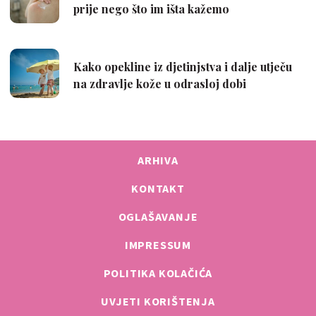
ARHIVA
KONTAKT
OGLAŠAVANJE
IMPRESSUM
POLITIKA KOLAČIĆA
UVJETI KORIŠTENJA