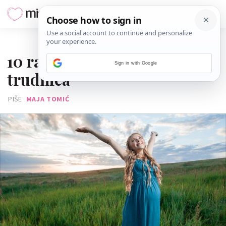
14. SVIBNJA 2017.
10 razloga zašto je dobro biti
Sign in with Google
trudnica
PIŠE
MAJA TOMIĆ