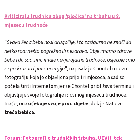
Kritiziraju trudnicu zbog 'pločica' na trbuhu u 8.
mjesecu trudnoće
"
Svaka žena bebu nosi drugačije, i to zasigurno ne znači da
netko radi nešto pogrešno ili nezdravo. Obje imamo zdrave
bebe i do sad smo imale nevjerojatne trudnoće, osjećale smo
se prekrasno i pune energije
", napisala je Chontel uz ovu
fotografiju koja je objavljena prije tri mjeseca, a sad se
počela širiti Internetom jer se Chontel približava terminu i
objavljuje svoje fotografije iz osmog mjeseca trudnoće.
Inače, ona
očekuje svoje prvo dijete
, dok je Nat ovo
treća bebica
.
Forum: Fotografije trudničkih trbuha, UZV ili tek