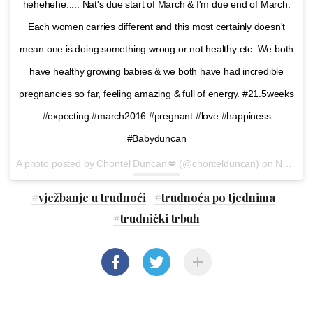
hehehehe..... Nat's due start of March & I'm due end of March.
Each women carries different and this most certainly doesn't
mean one is doing something wrong or not healthy etc. We both
have healthy growing babies & we both have had incredible
pregnancies so far, feeling amazing & full of energy. #21.5weeks
#expecting #march2016 #pregnant #love #happiness
#Babyduncan
A photo posted by Chontel Duncan💋 (@chontelduncan) on
Nov 13, 2015 at 5:36pm PST
#
vježbanje u trudnoći
#
trudnoća po tjednima
#
trudnički trbuh