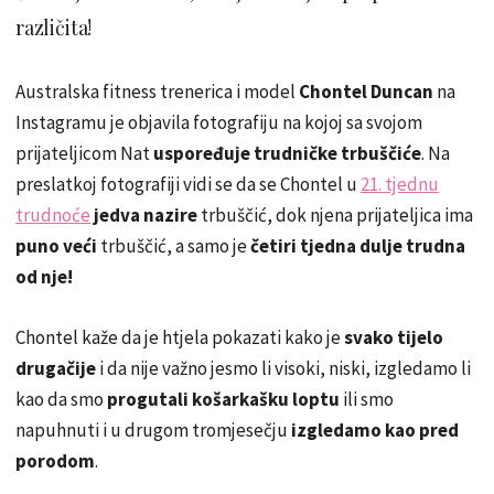
različita!
Australska fitness trenerica i model
Chontel Duncan
na
Instagramu je objavila fotografiju na kojoj sa svojom
prijateljicom Nat
uspoređuje trudničke trbuščiće
. Na
preslatkoj fotografiji vidi se da se Chontel u
21. tjednu
trudnoće
jedva nazire
trbuščić, dok njena prijateljica ima
puno veći
trbuščić, a samo je
četiri tjedna dulje trudna
od nje!
Chontel kaže da je htjela pokazati kako je
svako tijelo
drugačije
i da nije važno jesmo li visoki, niski, izgledamo li
kao da smo
progutali košarkašku loptu
ili smo
napuhnuti i u drugom tromjesečju
izgledamo kao pred
porodom
.