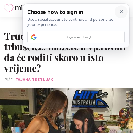
22. KOLOVOZA 2020.
Trudnice usporedile
Sign in with Google
trbuščiće: možete li vjerovati
da će roditi skoro u isto
vrijeme?
PIŠE
TAJANA TRETNJAK