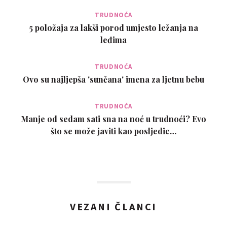
TRUDNOĆA
5 položaja za lakši porod umjesto ležanja na
leđima
TRUDNOĆA
Ovo su najljepša 'sunčana' imena za ljetnu bebu
TRUDNOĆA
Manje od sedam sati sna na noć u trudnoći? Evo
što se može javiti kao posljedic…
VEZANI ČLANCI