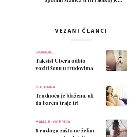
interes slab, a nem…
VEZANI ČLANCI
SKANDAL
Taksist Ubera odbio
voziti ženu u trudovima
do bolnice
KOLUMNA
Trudnoća je blažena, ali
da barem traje tri
mjeseca
MAMA BLOGERICA
8 razloga zašto ne želim