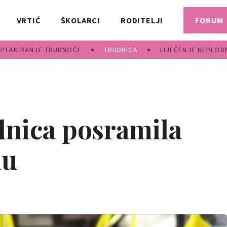
VRTIĆ
ŠKOLARCI
RODITELJI
FORUM
PLANIRANJE TRUDNOĆE
TRUDNICA
LIJEČENJE NEPLOD
nica posramila
ku