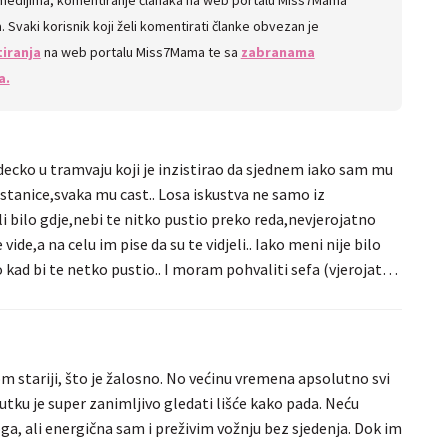
 Svaki korisnik koji želi komentirati članke obvezan je
iranja
na web portalu Miss7Mama te sa
zabranama
a.
ecko u tramvaju koji je inzistirao da sjednem iako sam mu
 stanice,svaka mu cast.. Losa iskustva ne samo iz
i bilo gdje,nebi te nitko pustio preko reda,nevjerojatno
 vide,a na celu im pise da su te vidjeli.. Iako meni nije bilo
lo kad bi te netko pustio.. I moram pohvaliti sefa (vjerojatno
e toliko iznenadio da nisam mogla vjerovati..kada sam
kolka mi je skemba,zaustavio me i pitao dal mi je zagusljivo u
ciju ili otvori vrata (sto stvarno nije bilo potrebno jer nije
 puno ljudi).. Naklon do poda!!
m stariji, što je žalosno. No većinu vremena apsolutno svi
utku je super zanimljivo gledati lišće kako pada. Neću
toga, ali energična sam i preživim vožnju bez sjedenja. Dok im