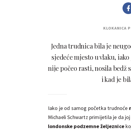
KLOKANICA 
Jedna trudnica bila je neugo
sjedeće mjesto u vlaku, iako
nije počeo rasti, nosila bedž 
i kad je bi
Iako je od samog početka trudnoće
Michaeli Schwartz primijetila je da jo
londonske podzemne željeznice
ko