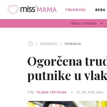
TRUDNOĆA
BEBA
BEBA U TRBUHU
TRUDNOĆA
TRUDNICA
Ogorčena trud
putnike u vla
PIŠE
TAJANA TRETNJAK
15. VELJAČE 2016.