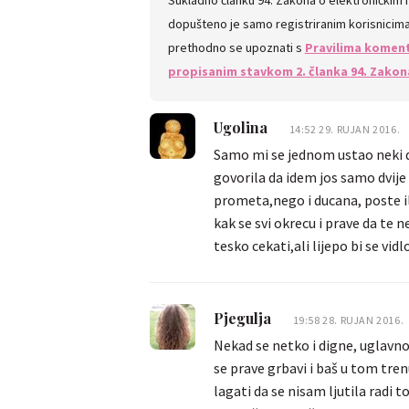
dopušteno je samo registriranim korisnicima.
prethodno se upoznati s
Pravilima koment
propisanim stavkom 2. članka 94. Zakon
Ugolina
14:52 29. RUJAN 2016.
Samo mi se jednom ustao neki d
govorila da idem jos samo dvije
prometa,nego i ducana, poste il
kak se svi okrecu i prave da te ne
tesko cekati,ali lijepo bi se vid
sefa) pivnice u sesvetama,taj m
prolazila na wc i kada je vidio 
lokalu i zelim li da upali ventila
Pjegulja
19:58 28. RUJAN 2016.
oko mene bilo pusaca i nije bilo
Nekad se netko i digne, uglavno
se prave grbavi i baš u tom tren
lagati da se nisam ljutila radi 