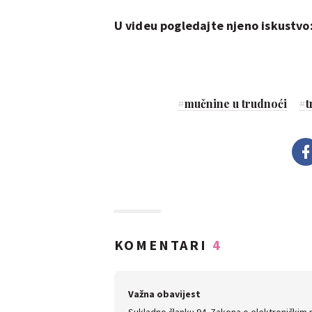
U videu pogledajte njeno iskustvo
#
mučnine u trudnoći
#
t
KOMENTARI
4
Važna obavijest
Sukladno članku 94. Zakona o elektroničkim