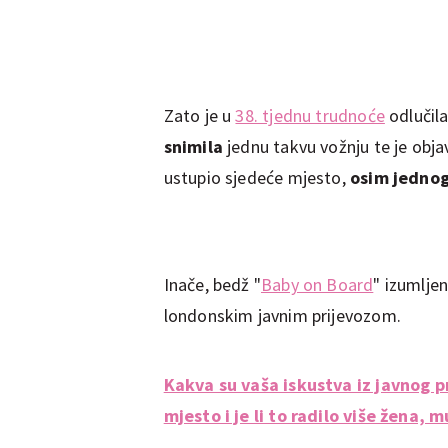
Zato je u
38. tjednu trudnoće
odlučila
snimila
jednu takvu vožnju te je objav
ustupio sjedeće mjesto,
osim jedno
Inače, bedž "
Baby on Board
" izumlje
londonskim javnim prijevozom.
Kakva su vaša iskustva iz javnog pr
mjesto i je li to radilo više žena, m