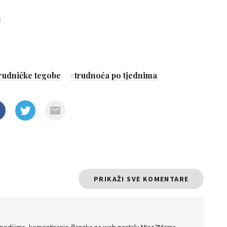
:
rudničke tegobe
#
trudnoća po tjednima
PRIKAŽI SVE KOMENTARE
 medijima, komentiranje članaka na web portalu Miss7Mama