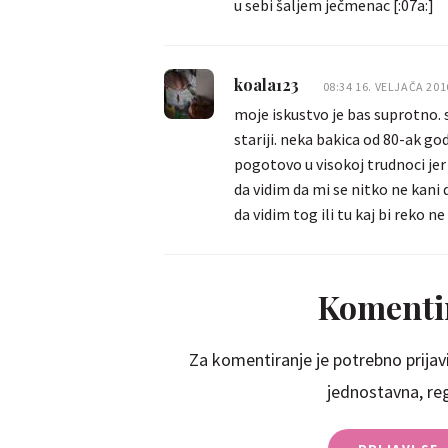
u sebi šaljem ječmenac [:07a:]
koala123
08:34 16. VELJAČA 201
moje iskustvo je bas suprotno. s
stariji. neka bakica od 80-ak god
pogotovo u visokoj trudnoci jer pr
da vidim da mi se nitko ne kani d
da vidim tog ili tu kaj bi reko ne
Komentir
Za komentiranje je potrebno prijavi
jednostavna, regi