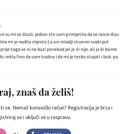
6.
vi su mi se dizali. jedino sto sam primjetila da se cesce dizu
ina mi je nudila mjesto:) a ovi mladji stvarno svaki put
ije toga se ni ne kuzi ponekad jel je ili nije. ali ja bi bome
ic rekla fino da sam trudna i da mi je tesko stajati i bok. pa
aj, znaš da želiš!
ti se. Nemaš korisnički račun? Registracija je brza i
striraj se i uključi se u raspravu.