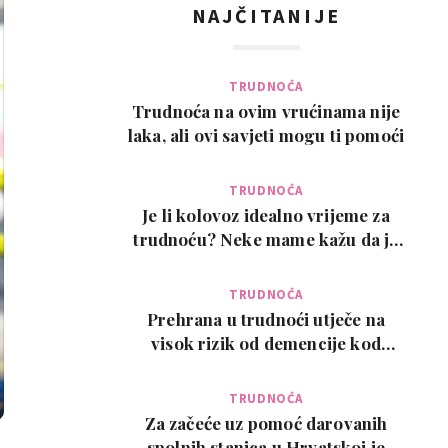
NAJČITANIJE
TRUDNOĆA
Trudnoća na ovim vrućinama nije
laka, ali ovi savjeti mogu ti pomoći
TRUDNOĆA
Je li kolovoz idealno vrijeme za
trudnoću? Neke mame kažu da je
pun pogodak
TRUDNOĆA
Prehrana u trudnoći utječe na
visok rizik od demencije kod
djeteta kasnije u ži…
TRUDNOĆA
Za začeće uz pomoć darovanih
spolnih stanica u Hrvatskoj je