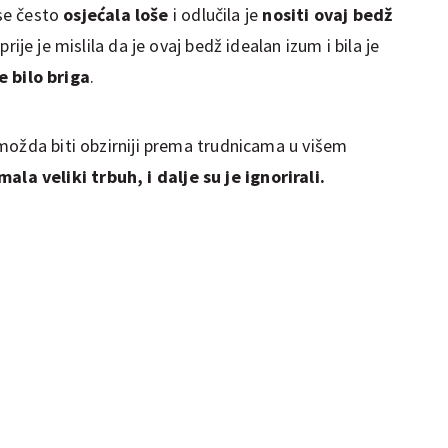
 se često
osjećala loše
i odlučila je
nositi ovaj bedž
jprije je mislila da je ovaj bedž idealan izum i bila je
e bilo briga
.
možda biti obzirniji prema trudnicama u višem
mala veliki trbuh, i dalje su je ignorirali.