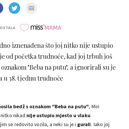
POSTALA
dno iznenađena što joj nitko nije ustupio
 je od početka trudnoće, kad joj trbuh još
s oznakom "Beba na putu", a ignorirali su je
la u 38. tjednu trudnoće
nosila bedž s oznakom "Beba na putu"
, Miri
j nitko nikad
nije ustupio mjesto u vlaku
jim se redovito vozila, a neki su je i
gurali
. Iako joj