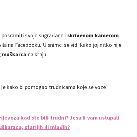
 posramiti svoje sugrađane i
skrivenom kamerom
ila na Facebooku. U snimci se vidi kako joj nitko nije
g muškarca
na kraju.
n je kako bi pomogao trudnicama koje se voze
ijevoza kad ste bili trudni? Jesu li vam ustupali
uškaraca, starijih ili mlađih?