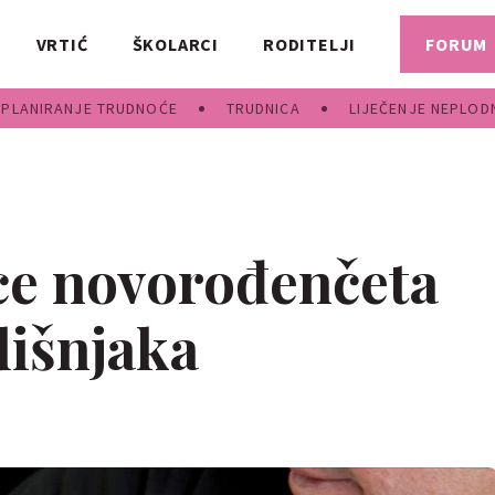
VRTIĆ
ŠKOLARCI
RODITELJI
FORUM
PLANIRANJE TRUDNOĆE
TRUDNICA
LIJEČENJE NEPLOD
ce novorođenčeta
dišnjaka