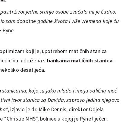
siti život jedne starije osobe zvučala mi je čudno.
obio sam dodatne godine života i više vremena koje ću
e Pyne.
i optimizam koji je, upotrebom matičnih stanica
medicina, udružena s
bankama matičnih stanica
.
nekoliko desetljeća.
 stanicama, koje su jako mlade i imaju odličnu moć
ativni izvor stanica za Davida, zapravo jedina njegova
eha"
, izjavio je dr. Mike Dennis, direktor Odjela
 “Christie NHS”, bolnice u kojoj je Pyne liječen.