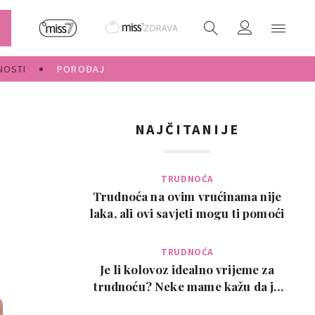
NOSTI
POROĐAJ
NAJČITANIJE
TRUDNOĆA
Trudnoća na ovim vrućinama nije
laka, ali ovi savjeti mogu ti pomoći
TRUDNOĆA
Je li kolovoz idealno vrijeme za
trudnoću? Neke mame kažu da je
pun pogodak