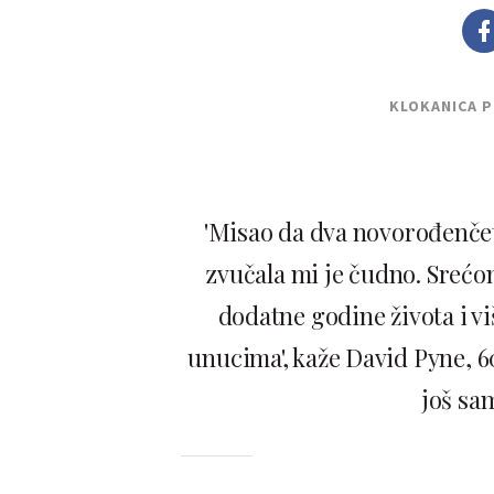
KLOKANICA 
'Misao da dva novorođenčet
zvučala mi je čudno. Srećom
dodatne godine života i v
unucima', kaže David Pyne, 6
još sa