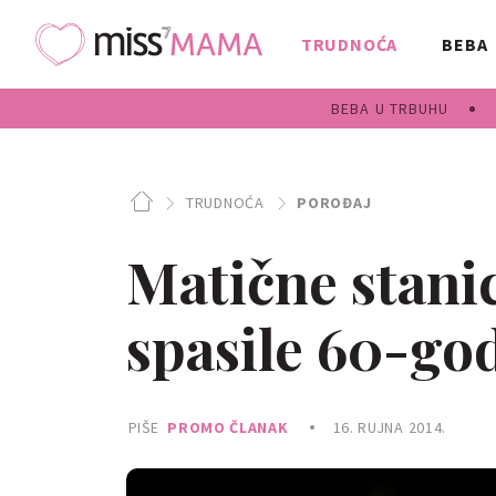
TRUDNOĆA
BEBA
BEBA U TRBUHU
TRUDNOĆA
POROĐAJ
Matične stani
spasile 60-go
PIŠE
PROMO ČLANAK
16. RUJNA 2014.