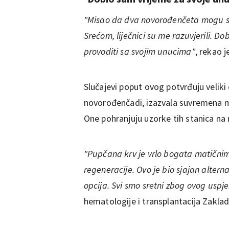
"Misao da dva novorođenčeta mogu spa
Srećom, liječnici su me razuvjerili. D
provoditi sa svojim unucima"
, rekao j
Slučajevi poput ovog potvrđuju velik
novorođenčadi, izazvala suvremena 
One pohranjuju uzorke tih stanica na 
"Pupčana krv je vrlo bogata matičnim
regeneracije. Ovo je bio sjajan altern
opcija. Svi smo sretni zbog ovog uspj
hematologije i transplantacija Zaklade