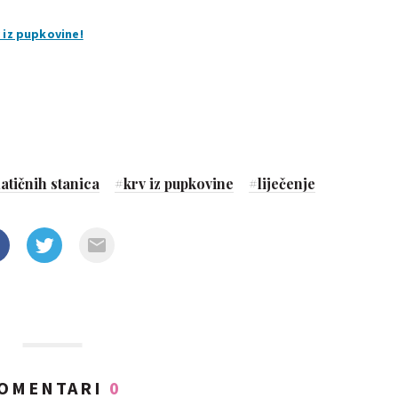
 iz pupkovine!
tičnih stanica
#
krv iz pupkovine
#
liječenje
OMENTARI
0