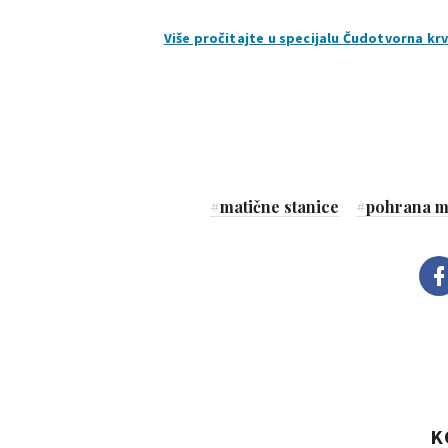
Više pročitajte u specijalu Čudotvorna krv
#
matične stanice
#
pohrana ma
K