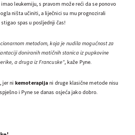
e imao leukemiju, s pravom može reći da se ponovo
gla ništa učiniti, a liječnici su mu prognozirali
e stigao spas u posljednji čas!
ucionarnom metodom, koja je nudila mogućnost za
lantaciji doniranih matičnih stanica iz pupkovine
erike, a druga iz Francuske"
, kaže Pyne.
 jer ni
kemoterapija
ni druge klasične metode nisu
uspješno i Pyne se danas osjeća jako dobro.
uke'