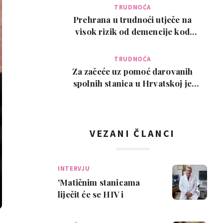
TRUDNOĆA
Prehrana u trudnoći utječe na
visok rizik od demencije kod
djeteta kasnije u ži…
TRUDNOĆA
Za začeće uz pomoć darovanih
spolnih stanica u Hrvatskoj je
interes slab, a nem…
VEZANI ČLANCI
INTERVJU
'Matičnim stanicama
liječit će se HIV i
obnavljati organi'