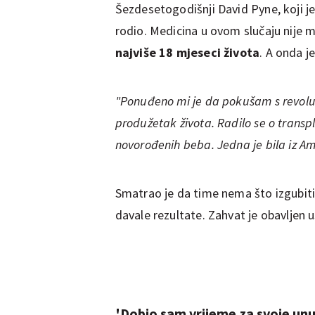
Šezdesetogodišnji David Pyne, koji j
rodio. Medicina u ovom slučaju nije mo
najviše 18 mjeseci života
. A onda j
"Ponuđeno mi je da pokušam s revol
produžetak života. Radilo se o transp
novorođenih beba. Jedna je bila iz Am
Smatrao je da time nema što izgubiti,
davale rezultate. Zahvat je obavljen 
'Dobio sam vrijeme za svoje un