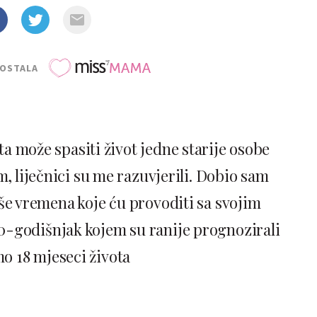
POSTALA
a može spasiti život jedne starije osobe
, liječnici su me razuvjerili. Dobio sam
iše vremena koje ću provoditi sa svojim
0-godišnjak kojem su ranije prognozirali
mo 18 mjeseci života