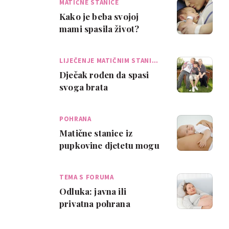
MATIČNE STANICE
Kako je beba svojoj
mami spasila život?
LIJEČENJE MATIČNIM STANI…
Dječak rođen da spasi
svoga brata
POHRANA
Matične stanice iz
pupkovine djetetu mogu
spasiti život
TEMA S FORUMA
Odluka: javna ili
privatna pohrana
matičnih stanica