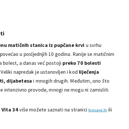
ti
enu matičnih stanica iz pupčane krvi
u svrhu
se povećao u posljednjih 10 godina. Ranije se matičnim
 bolest, a danas već postoji
preko 70 bolesti
 Veliki napredak je ustanovljen i kod
liječenja
ti, dijabetesa
i mnogih drugih. Međutim, ono što
se intenzivno provode, mnogi ne mogu ni zamisliti.
 Vita 34
više možete saznati na stranici
ili
biosave.hr