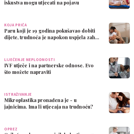
iskustva mogu utjecati na pojavu
endome…
KOJA PRIČA
Paru koji je 19 godina pokušavao dobiti
dijete, trudnoća je napokon uspjela zah…
LIJEČENJE NEPLODNOSTI
IVF utječe i na partnerske odnose. Evo
što možete napraviti
ISTRAŽIVANJE
Mikroplastika pronađena je - u
jajnicima. Ima li utjecaja na trudnoću?
OPREZ