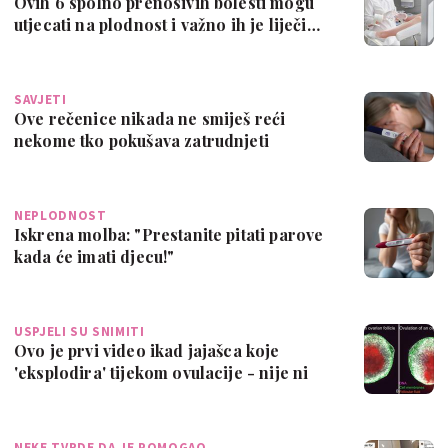
Ovih 6 spolno prenosivih bolesti mogu
utjecati na plodnost i važno ih je liječi…
SAVJETI
Ove rečenice nikada ne smiješ reći
nekome tko pokušava zatrudnjeti
NEPLODNOST
Iskrena molba: "Prestanite pitati parove
kada će imati djecu!"
USPJELI SU SNIMITI
Ovo je prvi video ikad jajašca koje
'eksplodira' tijekom ovulacije - nije ni
ču…
NEKE TVRDE DA JE POMOGAO