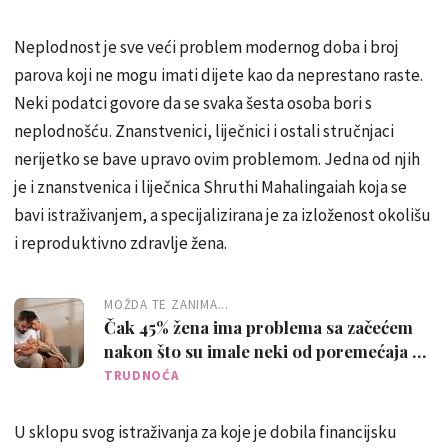
Neplodnost je sve veći problem modernog doba i broj
parova koji ne mogu imati dijete kao da neprestano raste.
Neki podatci govore da se svaka šesta osoba bori s
neplodnošću. Znanstvenici, liječnici i ostali stručnjaci
nerijetko se bave upravo ovim problemom. Jedna od njih
je i znanstvenica i liječnica Shruthi Mahalingaiah koja se
bavi istraživanjem, a specijalizirana je za izloženost okolišu
i reproduktivno zdravlje žena.
MOŽDA TE ZANIMA...
Čak 45% žena ima problema sa začećem
nakon što su imale neki od poremećaja u
hranjenju
TRUDNOĆA
U sklopu svog istraživanja za koje je dobila financijsku