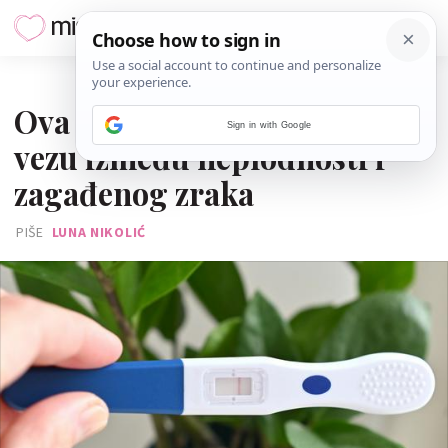
10. LISTOPADA 2025.
Ova znanstvenica dokazala je
Sign in with Google
vezu između neplodnosti i
zagađenog zraka
PIŠE
LUNA NIKOLIĆ