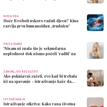
NOVA ERA
Hoće li roboti uskoro rađati djecu? Kina
razvija prvu humanoidnu „trudnicu”
PRIČA MAME
'Nisam ni znala što je sekundarna
neplodnost dok nismo počeli 'raditi' na
drugo…
ZANIMLJIVI REZULTATI
Ako pokušavaš začeti, evo kad bi trebala
ići na spavanje - istraživanje kaže da…
ISTRAŽIVANJE
Istraživanje otkriva: Kako rana životna