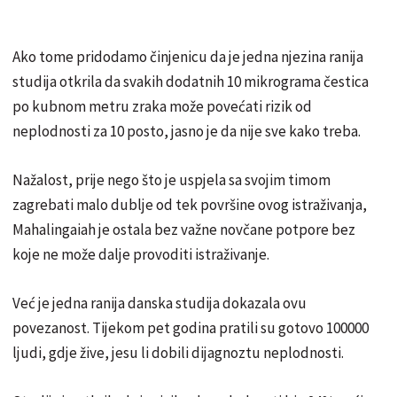
Ako tome pridodamo činjenicu da je jedna njezina ranija
studija otkrila da svakih dodatnih 10 mikrograma čestica
po kubnom metru zraka može povećati rizik od
neplodnosti za 10 posto, jasno je da nije sve kako treba.
Nažalost, prije nego što je uspjela sa svojim timom
zagrebati malo dublje od tek površine ovog istraživanja,
Mahalingaiah je ostala bez važne novčane potpore bez
koje ne može dalje provoditi istraživanje.
Već je jedna ranija danska studija dokazala ovu
povezanost. Tijekom pet godina pratili su gotovo 100000
ljudi, gdje žive, jesu li dobili dijagnoztu neplodnosti.