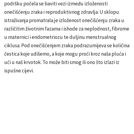
podršku počela se baviti vezi između izloženosti
onečišćenju zraka i reproduktivnog zdravlja. U sklopu
istraživanja promatrala je izloženost onečišćenju zraka u
različitim životnim fazama i ishode za neplodnost, fibrome
u maternici i endometriozu te duljinu menstrualnog
ciklusa. Pod onečišćenjem zraka podrazumijeva se količina
čestica koje udišemo, a koje mogu proći kroz naša pluća i
ući u naš krvotok. To može biti smog ili ono što izlazi iz
ispušne cijevi.