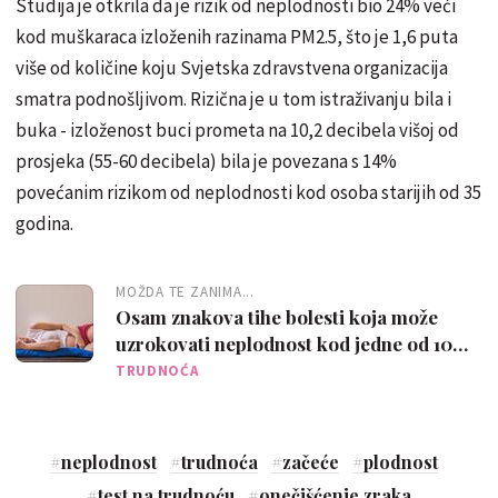
Studija je otkrila da je rizik od neplodnosti bio 24% veći
kod muškaraca izloženih razinama PM2.5, što je 1,6 puta
više od količine koju Svjetska zdravstvena organizacija
smatra podnošljivom. Rizična je u tom istraživanju bila i
buka - izloženost buci prometa na 10,2 decibela višoj od
prosjeka (55-60 decibela) bila je povezana s 14%
povećanim rizikom od neplodnosti kod osoba starijih od 35
godina.
MOŽDA TE ZANIMA...
Osam znakova tihe bolesti koja može
uzrokovati neplodnost kod jedne od 10
žena
TRUDNOĆA
#
neplodnost
#
trudnoća
#
začeće
#
plodnost
#
test na trudnoću
#
onečišćenje zraka