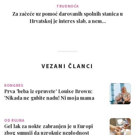
TRUDNOĆA
Za začeće uz pomoć darovanih spolnih stanica u
Hrvatskoj je interes slab, a nem…
VEZANI ČLANCI
KONGRES
Prva 'beba iz epruvete' Louise Brown:
'Nikada ne gubite nadu! Ni moja mama
nije…
OD RUJNA
Gel lak za nokte zabranjen je u Europi
zbog sumnji da uzrokuje neplodnost