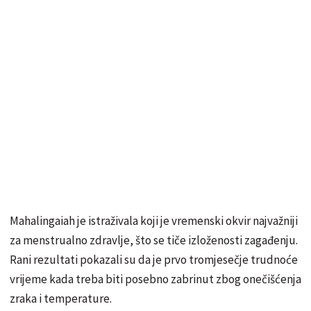
Mahalingaiah je istraživala koji je vremenski okvir najvažniji
za menstrualno zdravlje, što se tiče izloženosti zagađenju.
Rani rezultati pokazali su da je prvo tromjesečje trudnoće
vrijeme kada treba biti posebno zabrinut zbog onečišćenja
zraka i temperature.