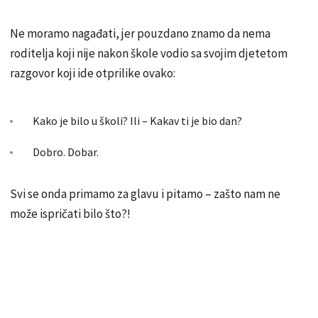
Ne moramo nagađati, jer pouzdano znamo da nema
roditelja koji nije nakon škole vodio sa svojim djetetom
razgovor koji ide otprilike ovako:
Kako je bilo u školi? Ili – Kakav ti je bio dan?
Dobro. Dobar.
Svi se onda primamo za glavu i pitamo – zašto nam ne
može ispričati bilo što?!