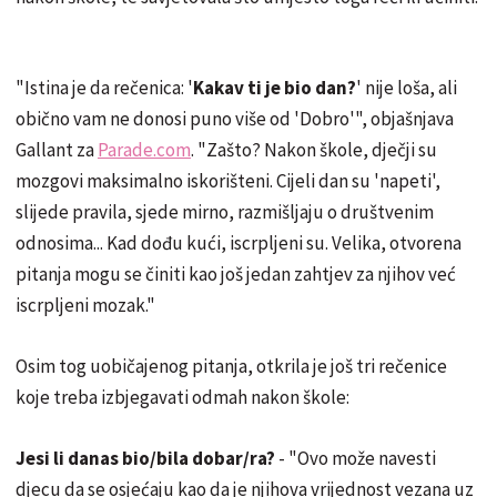
"Istina je da rečenica: '
Kakav ti je bio dan?
' nije loša, ali
obično vam ne donosi puno više od 'Dobro'", objašnjava
Gallant za
Parade.com
. "Zašto? Nakon škole, dječji su
mozgovi maksimalno iskorišteni. Cijeli dan su 'napeti',
slijede pravila, sjede mirno, razmišljaju o društvenim
odnosima... Kad dođu kući, iscrpljeni su. Velika, otvorena
pitanja mogu se činiti kao još jedan zahtjev za njihov već
iscrpljeni mozak."
Osim tog uobičajenog pitanja, otkrila je još tri rečenice
koje treba izbjegavati odmah nakon škole:
Jesi li danas bio/bila dobar/ra?
- "Ovo može navesti
djecu da se osjećaju kao da je njihova vrijednost vezana uz