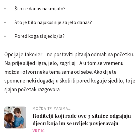
Što te danas nasmijalo?
Što je bilo najukusnije za jelo danas?
Pored koga si sjedio/la?
Opcija je također – ne postaviti pitanja odmah na početku.
Najprije slijedi igra, jelo, zagrljaj... A u tom se vremenu
možda i otvori neka tema sama od sebe. Ako dijete
spomene neki događaj u školi ili pored koga je sjedilo, to je
sjajan početak razgovora.
MOŽDA TE ZANIMA...
Roditelji koji rade ove 3 sitnice odgajaju
djecu koja im se uvijek povjeravaju
VRTIĆ