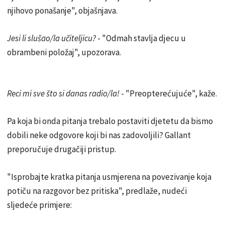
njihovo ponašanje", objašnjava.
Jesi li slušao/la učiteljicu?
- "Odmah stavlja djecu u
obrambeni položaj", upozorava.
Reci mi sve što si danas radio/la!
- "Preopterećujuće", kaže.
Pa koja bi onda pitanja trebalo postaviti djetetu da bismo
dobili neke odgovore koji bi nas zadovoljili? Gallant
preporučuje drugačiji pristup.
"Isprobajte kratka pitanja usmjerena na povezivanje koja
potiču na razgovor bez pritiska", predlaže, nudeći
sljedeće primjere: