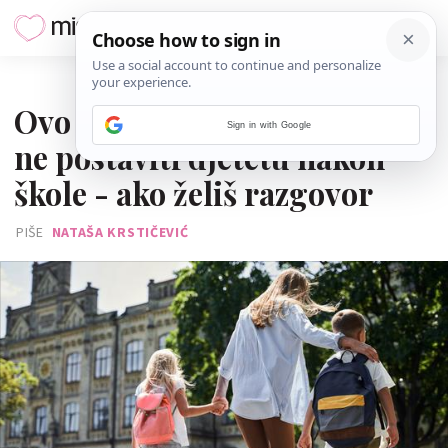
05. STUDENOGA 2025.
Ovo su pitanja koje je bolje
Sign in with Google
ne postaviti djetetu nakon
škole - ako želiš razgovor
PIŠE
NATAŠA KRSTIČEVIĆ