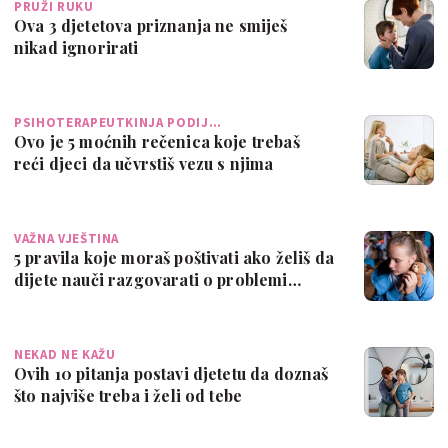
PRUŽI RUKU
Ova 3 djetetova priznanja ne smiješ
nikad ignorirati
PSIHOTERAPEUTKINJA PODIJ…
Ovo je 5 moćnih rečenica koje trebaš
reći djeci da učvrstiš vezu s njima
VAŽNA VJEŠTINA
5 pravila koje moraš poštivati ako želiš da
dijete nauči razgovarati o problemi…
NEKAD NE KAŽU
Ovih 10 pitanja postavi djetetu da doznaš
što najviše treba i želi od tebe