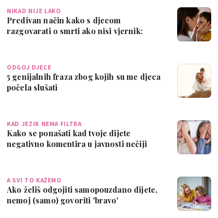
NIKAD NIJE LAKO
Predivan način kako s djecom
razgovarati o smrti ako nisi vjernik:
'Možda je to…
ODGOJ DJECE
5 genijalnih fraza zbog kojih su me djeca
počela slušati
KAD JEZIK NEMA FILTRA
Kako se ponašati kad tvoje dijete
negativno komentira u javnosti nečiji
izgled?
A SVI TO KAŽEMO
Ako želiš odgojiti samopouzdano dijete,
nemoj (samo) govoriti 'bravo'