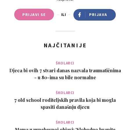
PRIJAVI SE
ILI
PRIJAVA
NAJČITANIJE
ŠKOLARCI
Djeca bi ovih 7 stvari danas nazvala traumatičnima
- u 80-ima su bile normalne
ŠKOLARCI
7 old school roditeljskih pravila koja bi mogla
spasiti današnju djecu
ŠKOLARCI
Mama u urnebesnoj objavi: 'Slobodno hranite