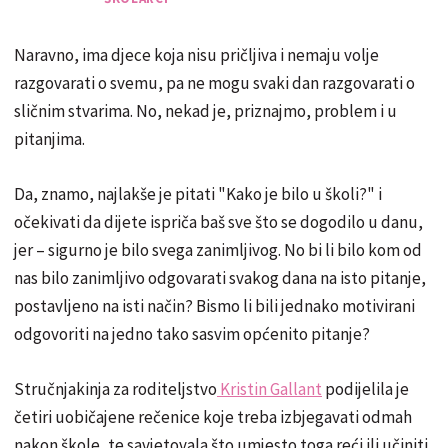
Naravno, ima djece koja nisu pričljiva i nemaju volje
razgovarati o svemu, pa ne mogu svaki dan razgovarati o
sličnim stvarima. No, nekad je, priznajmo, problem i u
pitanjima.
Da, znamo, najlakše je pitati "Kako je bilo u školi?" i
očekivati da dijete ispriča baš sve što se dogodilo u danu,
jer – sigurno je bilo svega zanimljivog. No bi li bilo kom od
nas bilo zanimljivo odgovarati svakog dana na isto pitanje,
postavljeno na isti način? Bismo li bili jednako motivirani
odgovoriti na jedno tako sasvim općenito pitanje?
Stručnjakinja za roditeljstvo
Kristin Gallant
podijelila je
četiri uobičajene rečenice koje treba izbjegavati odmah
nakon škole, te savjetovala što umjesto toga reći ili učiniti.