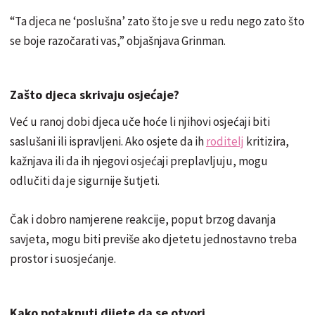
“Ta djeca ne ‘poslušna’ zato što je sve u redu nego zato što
se boje razočarati vas,” objašnjava Grinman.
Zašto djeca skrivaju osjećaje?
Već u ranoj dobi djeca uče hoće li njihovi osjećaji biti
saslušani ili ispravljeni. Ako osjete da ih
roditelj
kritizira,
kažnjava ili da ih njegovi osjećaji preplavljuju, mogu
odlučiti da je sigurnije šutjeti.
Čak i dobro namjerene reakcije, poput brzog davanja
savjeta, mogu biti previše ako djetetu jednostavno treba
prostor i suosjećanje.
Kako potaknuti dijete da se otvori