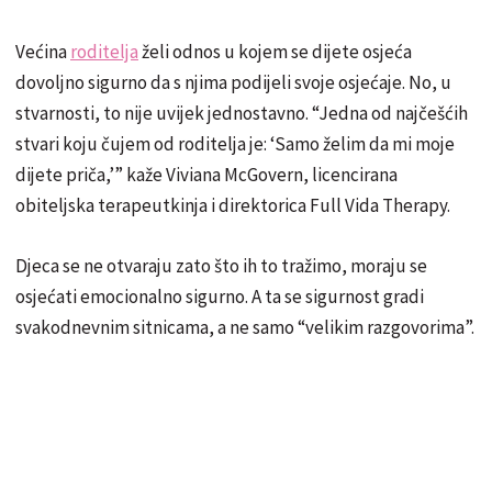
Većina
roditelja
želi odnos u kojem se dijete osjeća
dovoljno sigurno da s njima podijeli svoje osjećaje. No, u
stvarnosti, to nije uvijek jednostavno. “Jedna od najčešćih
stvari koju čujem od roditelja je: ‘Samo želim da mi moje
dijete priča,’” kaže Viviana McGovern, licencirana
obiteljska terapeutkinja i direktorica Full Vida Therapy.
Djeca se ne otvaraju zato što ih to tražimo, moraju se
osjećati emocionalno sigurno. A ta se sigurnost gradi
svakodnevnim sitnicama, a ne samo “velikim razgovorima”.