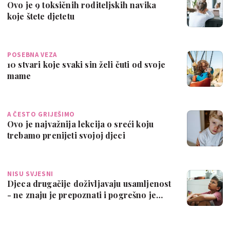
Ovo je 9 toksičnih roditeljskih navika
koje štete djetetu
POSEBNA VEZA
10 stvari koje svaki sin želi čuti od svoje
mame
A ČESTO GRIJEŠIMO
Ovo je najvažnija lekcija o sreći koju
trebamo prenijeti svojoj djeci
NISU SVJESNI
Djeca drugačije doživljavaju usamljenost
- ne znaju je prepoznati i pogrešno je…