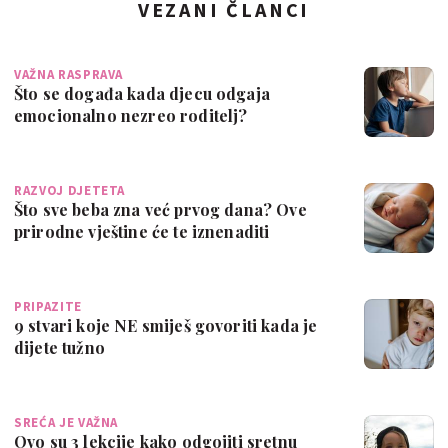
VEZANI ČLANCI
VAŽNA RASPRAVA
Što se događa kada djecu odgaja
emocionalno nezreo roditelj?
RAZVOJ DJETETA
Što sve beba zna već prvog dana? Ove
prirodne vještine će te iznenaditi
PRIPAZITE
9 stvari koje NE smiješ govoriti kada je
dijete tužno
SREĆA JE VAŽNA
Ovo su 3 lekcije kako odgojiti sretnu