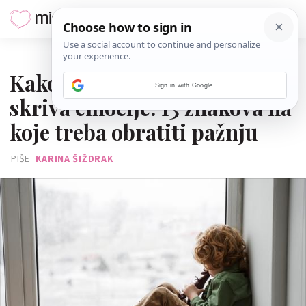
13. LIPNJA 2026.
Kako prepoznati kada dijete
Sign in with Google
skriva emocije: 13 znakova na
koje treba obratiti pažnju
PIŠE
KARINA ŠIŽDRAK