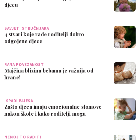
djecu
SAVJETI STRUČNJAKA
4 stvari koje rade roditelji dobro
odgojene djece
RANA POVEZANOST
Majčina blizina bebama je važnija od
hrane!
ISPADI BIJESA
Zašto djeca imaju emocionalne slomove
nakon škole i kako roditelji mogu
pomoći?
NEMOJ TO RADITI