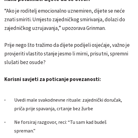
“Ako je roditelj emocionalno uznemiren, dijete se neće
znati smiriti. Umjesto zajedničkog smirivanja, dolazi do
zajedničkog uzrujavanja,” upozorava Grinman.
Prije nego što tražimo da dijete podijeli osjećaje, važno je
provjeriti vlastito stanje jesmo li mirni, prisutni, spremni
slušati bez osude?
Korisni savjeti za poticanje povezanosti:
Uvedi male svakodnevne rituale: zajednički doručak,
priča prije spavanja, crtanje bez žurbe
Ne forsiraj razgovor, reci: “Tu sam kad budeš
spreman.”