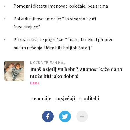
Pomogni djetetu imenovati osjećaje, bez srama
Potvrdi njihove emocije: “To stvarno zvuči
frustrirajuće.”
Priznaj vlastite pogreške: “Znam da nekad prebrzo
nudim rješenja. Učim biti bolji slušatelj.”
MOŽDA TE ZANIMA...
Imaš osjetljivu bebu? Znanost kaže da to
može biti jako dobro!
BEBA
#
emocije
#
osjećaji
#
roditelji