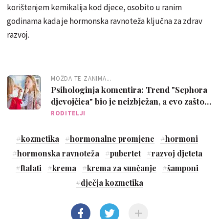
korištenjem kemikalija kod djece, osobito u ranim
godinama kada je hormonska ravnoteža ključna za zdrav
razvoj.
MOŽDA TE ZANIMA...
Psihologinja komentira: Trend "Sephora
djevojčica" bio je neizbježan, a evo zašto
se tako "zločesto" ponašaju
RODITELJI
#
kozmetika
#
hormonalne promjene
#
hormoni
#
hormonska ravnoteža
#
pubertet
#
razvoj djeteta
#
ftalati
#
krema
#
krema za sunčanje
#
šamponi
#
dječja kozmetika