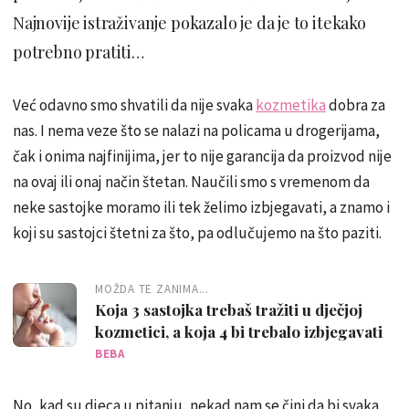
Najnovije istraživanje pokazalo je da je to itekako
potrebno pratiti…
Već odavno smo shvatili da nije svaka
kozmetika
dobra za
nas. I nema veze što se nalazi na policama u drogerijama,
čak i onima najfinijima, jer to nije garancija da proizvod nije
na ovaj ili onaj način štetan. Naučili smo s vremenom da
neke sastojke moramo ili tek želimo izbjegavati, a znamo i
koji su sastojci štetni za što, pa odlučujemo na što paziti.
MOŽDA TE ZANIMA...
Koja 3 sastojka trebaš tražiti u dječjoj
kozmetici, a koja 4 bi trebalo izbjegavati
BEBA
No, kad su djeca u pitanju, nekad nam se čini da bi svaka