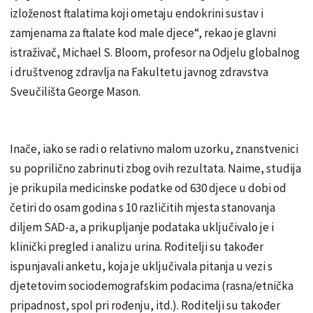
izloženost ftalatima koji ometaju endokrini sustav i
zamjenama za ftalate kod male djece“, rekao je glavni
istraživač, Michael S. Bloom, profesor na Odjelu globalnog
i društvenog zdravlja na Fakultetu javnog zdravstva
Sveučilišta George Mason.
Inače, iako se radi o relativno malom uzorku, znanstvenici
su poprilično zabrinuti zbog ovih rezultata. Naime, studija
je prikupila medicinske podatke od 630 djece u dobi od
četiri do osam godina s 10 različitih mjesta stanovanja
diljem SAD-a, a prikupljanje podataka uključivalo je i
klinički pregled i analizu urina. Roditelji su također
ispunjavali anketu, koja je uključivala pitanja u vezi s
djetetovim sociodemografskim podacima (rasna/etnička
pripadnost, spol pri rođenju, itd.). Roditelji su također