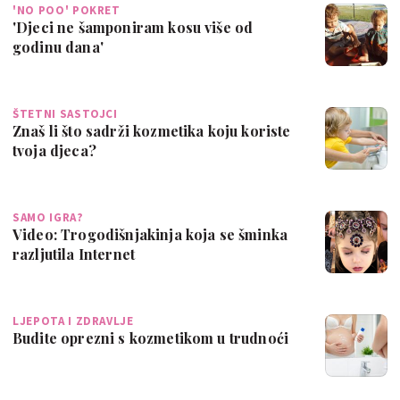
'NO POO' POKRET
'Djeci ne šamponiram kosu više od
godinu dana'
ŠTETNI SASTOJCI
Znaš li što sadrži kozmetika koju koriste
tvoja djeca?
SAMO IGRA?
Video: Trogodišnjakinja koja se šminka
razljutila Internet
LJEPOTA I ZDRAVLJE
Budite oprezni s kozmetikom u trudnoći