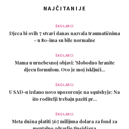
NAJČITANIJE
ŠKOLARCI
Djeca bi ovih 7 stvari danas nazvala traumatičnima
- u 80-ima su bile normalne
ŠKOLARCI
Mama u urnebesnoj objavi: 'Slobodno hranite
djecu formulom. Ovo je moj isključi…
ŠKOLARCI
U SAD-u izdano novo upozorenje na squishyje: Na
što roditelji trebaju paziti pr…
ŠKOLARCI
Meta dužna platiti 567 milijuna dolara za fond za
mentalno zdravlje tinejdžera