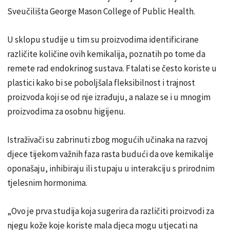
Sveučilišta George Mason College of Public Health.
U sklopu studije u tim su proizvodima identificirane
različite količine ovih kemikalija, poznatih po tome da
remete rad endokrinog sustava. Ftalati se često koriste u
plastici kako bi se poboljšala fleksibilnost i trajnost
proizvoda koji se od nje izrađuju, a nalaze se i u mnogim
proizvodima za osobnu higijenu.
Istraživači su zabrinuti zbog mogućih učinaka na razvoj
djece tijekom važnih faza rasta budući da ove kemikalije
oponašaju, inhibiraju ili stupaju u interakciju s prirodnim
tjelesnim hormonima.
„Ovo je prva studija koja sugerira da različiti proizvodi za
njegu kože koje koriste mala djeca mogu utjecati na