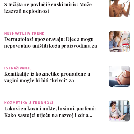
S tržišta se povlači ženski miris: Može
izazvati neplodnost
NESHVATLJIV TREND
Dermatolozi upozoravaju: Djeca mogu
nepovratno uništiti kožu proizvodima za
odr…
ISTRAŽIVANJE
Kemikalije iz kozmetike pronađene u
vagini mogle bi biti "krivci" za
prijevreme…
KOZMETIKA U TRUDNOĆI
Lakovi za kosu i nokte, losioni, parfemi:
Kako sastojci utječu na razvoj i zdra…