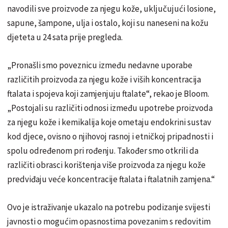
navodili sve proizvode za njegu kože, uključujući losione,
sapune, šampone, ulja i ostalo, koji su naneseni na kožu
djeteta u 24 sata prije pregleda.
„Pronašli smo poveznicu između nedavne uporabe
različitih proizvoda za njegu kože i viših koncentracija
ftalata i spojeva koji zamjenjuju ftalate“, rekao je Bloom.
„Postojali su različiti odnosi između upotrebe proizvoda
za njegu kože i kemikalija koje ometaju endokrini sustav
kod djece, ovisno o njihovoj rasnoj i etničkoj pripadnosti i
spolu određenom pri rođenju. Također smo otkrili da
različiti obrasci korištenja više proizvoda za njegu kože
predviđaju veće koncentracije ftalata i ftalatnih zamjena.“
Ovo je istraživanje ukazalo na potrebu podizanje svijesti
javnosti o mogućim opasnostima povezanim s redovitim