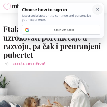
16. RUJNA 2024.
Ftalati u kozmetici mogu
Sign in with Google
uzrokovati poremećaje u
razvoju, pa čak i preuranjeni
pubertet
PIŠE
NATAŠA KRSTIČEVIĆ