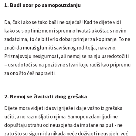
1. Budi uzor po samopouzdanju
Da, čak i ako se tako baš i ne osjećaš! Kad te dijete vidi
kako se s optimizmom i spremno hvataš ukoštac s novim
zadatcima, to će biti vrlo dobar primjer za kopiranje. To ne
znači da moraš glumiti savršenog roditelja, naravno.
Priznaj svoju nesigurnost, ali nemoj se na nju usredotočiti
– usredotoči se na pozitivne stvari koje radiš kao pripremu
za ono što ćeš napraviti.
2. Nemoj se živcirati zbog grešaka
Dijete mora vidjeti da svi griješe i da je važno iz grešaka
učiti, a ne razmišljati o njima. Samopouzdani ljudi ne
dopuštaju strahu od neuspjeha da im stane na put - ne
zato što su sigurni da nikada neće doživjeti neuspjeh, već