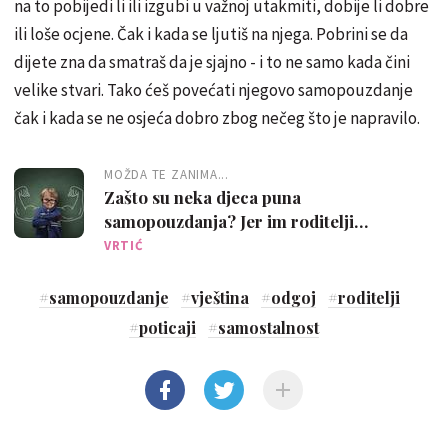
na to pobijedi li ili izgubi u važnoj utakmiti, dobije li dobre
ili loše ocjene. Čak i kada se ljutiš na njega. Pobrini se da
dijete zna da smatraš da je sjajno - i to ne samo kada čini
velike stvari. Tako ćeš povećati njegovo samopouzdanje
čak i kada se ne osjeća dobro zbog nečeg što je napravilo.
MOŽDA TE ZANIMA...
Zašto su neka djeca puna
samopouzdanja? Jer im roditelji
dopuštaju ovih 5 stvari
VRTIĆ
#
samopouzdanje
#
vještina
#
odgoj
#
roditelji
#
poticaji
#
samostalnost