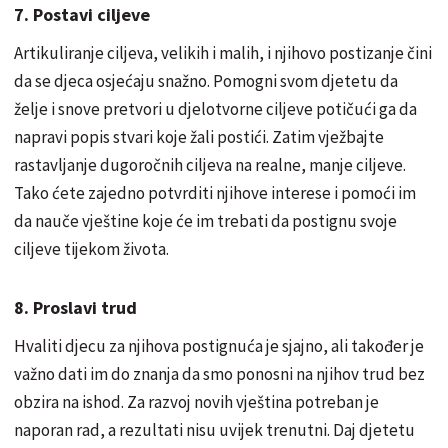
7. Postavi ciljeve
Artikuliranje ciljeva, velikih i malih, i njihovo postizanje čini
da se djeca osjećaju snažno. Pomogni svom djetetu da
želje i snove pretvori u djelotvorne ciljeve potičući ga da
napravi popis stvari koje žali postići. Zatim vježbajte
rastavljanje dugoročnih ciljeva na realne, manje ciljeve.
Tako ćete zajedno potvrditi njihove interese i pomoći im
da nauče vještine koje će im trebati da postignu svoje
ciljeve tijekom života.
8. Proslavi trud
Hvaliti djecu za njihova postignuća je sjajno, ali također je
važno dati im do znanja da smo ponosni na njihov trud bez
obzira na ishod. Za razvoj novih vještina potreban je
naporan rad, a rezultati nisu uvijek trenutni. Daj djetetu