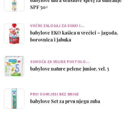
babylove ultra sensitive sprej za sunčanje
SPF 50+
VOĆNI ZALOGAJ ZA SVAKI I…
babylove EKO kašica u vrećici – jagoda,
borovnica i jabuka
SUHOĆA ZA VELIKE PUSTOLO…
babylove nature pelene junior, vel. 5
PRVI OSMIJESI BEZ BRIGE
babylove Set za prvu njegu zuba