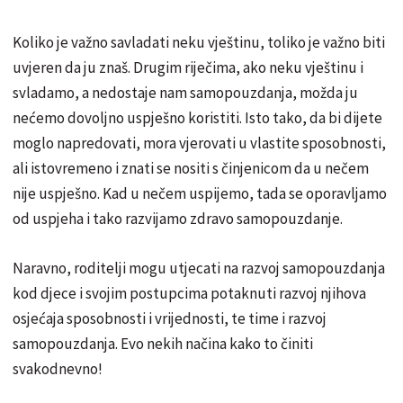
Koliko je važno savladati neku vještinu, toliko je važno biti
uvjeren da ju znaš. Drugim riječima, ako neku vještinu i
svladamo, a nedostaje nam samopouzdanja, možda ju
nećemo dovoljno uspješno koristiti. Isto tako, da bi dijete
moglo napredovati, mora vjerovati u vlastite sposobnosti,
ali istovremeno i znati se nositi s činjenicom da u nečem
nije uspješno. Kad u nečem uspijemo, tada se oporavljamo
od uspjeha i tako razvijamo zdravo samopouzdanje.
Naravno, roditelji mogu utjecati na razvoj samopouzdanja
kod djece i svojim postupcima potaknuti razvoj njihova
osjećaja sposobnosti i vrijednosti, te time i razvoj
samopouzdanja. Evo nekih načina kako to činiti
svakodnevno!