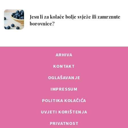
ARHIVA
KONTAKT
OGLAŠAVANJE
IMPRESSUM
POLITIKA KOLAČIĆA
UVJETI KORIŠTENJA
PRIVATNOST