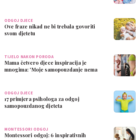
ODGOJ DJECE
Ove fraze nikad ne bi trebala govoriti
svom djetetu
TIJELO NAKON PORODA
Mama četvero djece inspiracija je
mnogima: 'Moje samopouzdanje nema
veze s moji…
ODGOJ DJECE
17 primjera psihologa za odgoj
samopouzdanog djeteta
MONTESSORI ODGOJ
Montessori odgoj: 6 inspirativnih