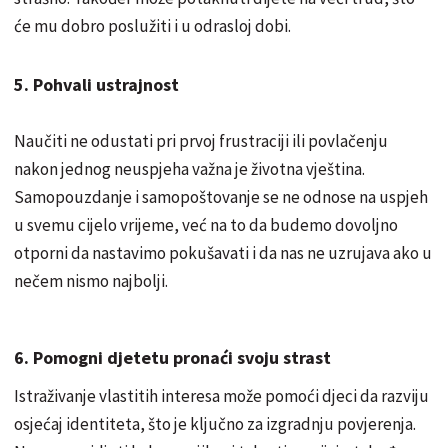
će mu dobro poslužiti i u odrasloj dobi.
5. Pohvali ustrajnost
Naučiti ne odustati pri prvoj frustraciji ili povlačenju
nakon jednog neuspjeha važna je životna vještina.
Samopouzdanje i samopoštovanje se ne odnose na uspjeh
u svemu cijelo vrijeme, već na to da budemo dovoljno
otporni da nastavimo pokušavati i da nas ne uzrujava ako u
nečem nismo najbolji.
6. Pomogni djetetu pronaći svoju strast
Istraživanje vlastitih interesa može pomoći djeci da razviju
osjećaj identiteta, što je ključno za izgradnju povjerenja.