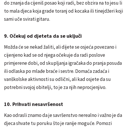
do znanja da cijeniš posao koji radi, bez obzira na to jesu li
to mala djeca koja grade toranj od kocaka ili tinejdžeri koji
sami uče svirati gitaru.
9. Očekuj od djeteta da se uključi
Možda će se nekad žaliti, ali dijete se osjeća povezano i
cijenjeno kad se od njega očekuje da radi poslove
primjerene dobi, od skupljanja igračaka do pranja posuđa
ili odlaska po mlađe braće i sestre. Domaća zadaća i
vanškolske aktivnosti su odlični, ali kad osjete da su
potrebni svojoj obitelji, to je za njih neprocjenjivo.
10. Prihvati nesavršenost
Kao odrasli znamo da je savršenstvo nerealno i važno je da
djeca shvate tu poruku što je ranije moguće. Pomozi