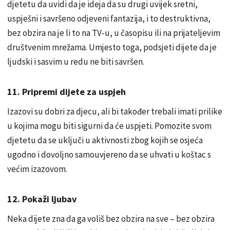
djetetu da uvidi da je ideja da su drugi uvijek sretni,
uspješni i savršeno odjeveni fantazija, i to destruktivna,
bez obzira na je li to na TV-u, u časopisu ili na prijateljevim
društvenim mrežama. Umjesto toga, podsjeti dijete da je
ljudski i sasvim u redu ne biti savršen.
11. Pripremi dijete za uspjeh
Izazovi su dobri za djecu, ali bi također trebali imati prilike
u kojima mogu biti sigurni da će uspjeti. Pomozite svom
djetetu da se uključi u aktivnosti zbog kojih se osjeća
ugodno i dovoljno samouvjereno da se uhvati u koštac s
većim izazovom.
12. Pokaži ljubav
Neka dijete zna da ga voliš bez obzira na sve – bez obzira