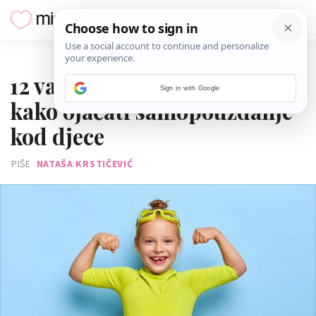
28. OŽUJKA 2023.
12 važnih i korisnih načina
Sign in with Google
kako ojačati samopouzdanje
kod djece
PIŠE
NATAŠA KRSTIČEVIĆ