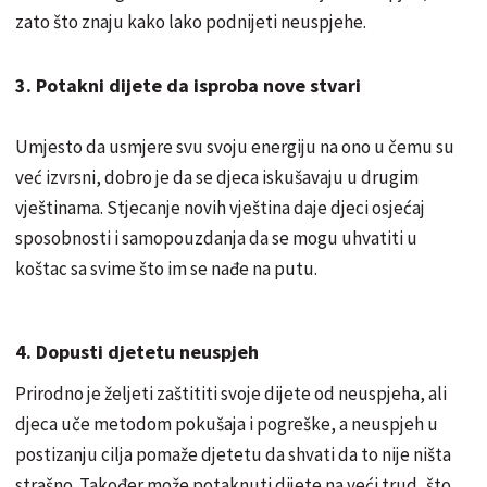
zato što znaju kako lako podnijeti neuspjehe.
3. Potakni dijete da isproba nove stvari
Umjesto da usmjere svu svoju energiju na ono u čemu su
već izvrsni, dobro je da se djeca iskušavaju u drugim
vještinama. Stjecanje novih vještina daje djeci osjećaj
sposobnosti i samopouzdanja da se mogu uhvatiti u
koštac sa svime što im se nađe na putu.
4. Dopusti djetetu neuspjeh
Prirodno je željeti zaštititi svoje dijete od neuspjeha, ali
djeca uče metodom pokušaja i pogreške, a neuspjeh u
postizanju cilja pomaže djetetu da shvati da to nije ništa
strašno. Također može potaknuti dijete na veći trud, što